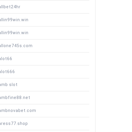
allbet24hr
allin99win.win
allin99win.win
allone745s.com
alot66
alot666
amb slot
ambfine88.net
ambnovabet.com
aress77.shop