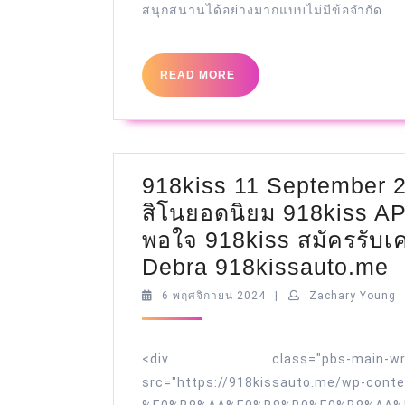
สนุกสนานได้อย่างมากแบบไม่มีข้อจำกัด
READ
READ MORE
MORE
918kiss 11 September 2
สิโนยอดนิยม 918kiss A
พอใจ 918kiss สมัครรับเค
9
Debra 918kissauto.me
1
6
Z
6 พฤศจิกายน 2024
|
Zachary Young
พฤศจิกายน
Y
S
2024
2
<div class="pbs-main-wr
9
src="https://918kissauto.me/wp-cont
ส