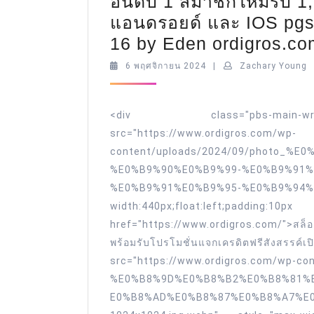
อันดับ 1 สมาชิกใหม่รับ 1
แอนดรอยด์ และ IOS pgsl
16 by Eden ordigros.co
6
Z
6 พฤศจิกายน 2024
|
Zachary Young
พฤศจิกายน
Y
2024
<div class="pbs-main-wr
src="https://www.ordigros.com/wp-
content/uploads/2024/09/photo_%
%E0%B9%90%E0%B9%99-%E0%B9%91%
%E0%B9%91%E0%B9%95-%E0%B9%94%E
width:440px;float:left;paddin
href="https://www.ordigros.com/">สล็
พร้อมรับโปรโมชั่นแจกเครดิตฟรีสังสร
src="https://www.ordigros.com/wp-con
%E0%B8%9D%E0%B8%B2%E0%B8%81%
E0%B8%AD%E0%B8%87%E0%B8%A7%E0