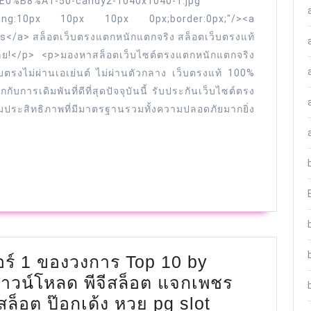
B8%A1-50-candy2-1040x1040-1.jpg"
by
ิง
padding:10px 10px 10px 0px;border:0px;"/><a
Liam
ลา
s</a> สล็อตเว็บตรงแตกหนักแตกจริง สล็อตเว็บตรงแท้
Risabinder.com
เลย!</p> <p>มองหาสล็อตเว็บไซต์ตรงแตกหนักแตกจริง
กม
ตรงไม่ผ่านเอเย่นต์ ไม่ผ่านตัวกลาง เว็บตรงแท้ 100%
5
า
บการเดิมพันที่ดีที่สุดปัจจุบันนี้ รับประกันเว็บไซต์ตรง
December
ประสิทธิภาพที่มีมาตรฐานรวมทั้งความปลอดภัยมากยิ่ง
2567
น
อด
ิยม
18kiss
PK
ล็อต918kissตอบ
ับ
อร์ 1 ของวงการ Top 10 by
ุก
าวน์โหลด พีจีสล็อต แจกเพชร
วาม
สล็อต ป๊อกเด้ง หวย pg slot
อใจ