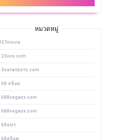
หมวดหมู่
037movie
123xos.com
13satanbets.com
168 สล็อต
1688vegasx.com
1688vegasx.com
168slot
168สล็อต