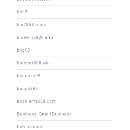
bh99
bio285th.com
bluewin8888.info
bng55
bombet888.win
bonanza99
bonus888
boonlert1688.com
Business, Small Business
bwvip4.com