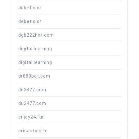
debet slot
debet slot
dgb222hot.com
digital learning
digital learning
dr888bet.com
du2477.com
du2477.com
enjoy24.fun
erisauto.site