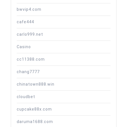
bwvip4.com
cafe444
carlo999.net
Casino
cc11388.com
chang7777
chinatown888.win
cloudbet
cupcake88x.com
daruma1688.com