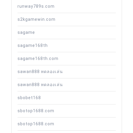
runway789s.com
s2kgamewin.com
sagame
sagame168th
sagame168th.com
sawan888 ทดลองเล่น
sawan888 ทดลองเล่น
sbobet168
sbotop1688.com
sbotop1688.com