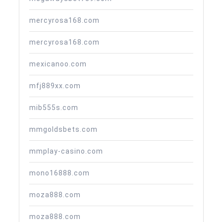
mercyrosa168.com
mercyrosa168.com
mexicanoo.com
mfj889xx.com
mib555s.com
mmgoldsbets.com
mmplay-casino.com
mono16888.com
moza888.com
moza888.com