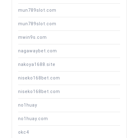
mun789slot.com
mun789slot.com
mwin9s.com
nagawaybet.com
nakoya1688.site
niseko168bet.com
niseko168bet.com
no1huay
no1huay.com
okc4