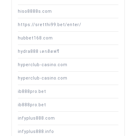
hiso8888s.com
https://sretthi99.bet/enter/
hubbet168.com
hydra888 เครดิตฟรี
hyperclub-casino.com
hyperclub-casino.com
ib888pro.bet
ib888pro.bet
infyplus888.com
infyplus888.info