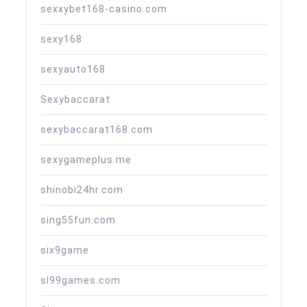
sexxybet168-casino.com
sexy168
sexyauto168
Sexybaccarat
sexybaccarat168.com
sexygameplus.me
shinobi24hr.com
sing55fun.com
six9game
sl99games.com