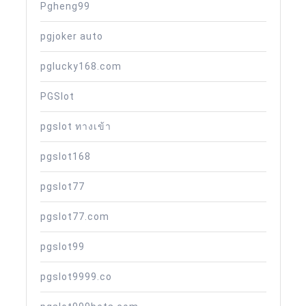
Pgheng99
pgjoker auto
pglucky168.com
PGSlot
pgslot ทางเข้า
pgslot168
pgslot77
pgslot77.com
pgslot99
pgslot9999.co