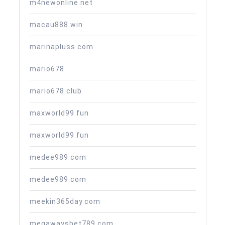
m4newonline.net
macau888.win
marinapluss.com
mario678
mario678.club
maxworld99.fun
maxworld99.fun
medee989.com
medee989.com
meekin365day.com
megawaysbet789.com