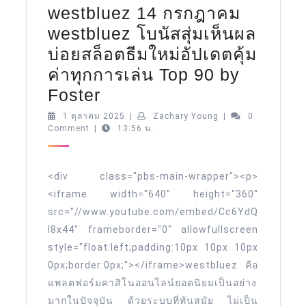
westbluez 14 กรกฎาคม
westbluez โบนัสสุ่มเห็นผล
บ่อยสล็อตธีมใหม่อัปเดตคุ้ม
ค่าทุกการเล่น Top 90 by
westbluez
Foster
14
1
Zachary
1 ตุลาคม 2025
|
Zachary Young
|
0
ตุลาคม
Young
Comment
|
13:56 น.
กรกฎาคม
2025
westbluez
โบนัส
<div class="pbs-main-wrapper"><p>
สุ่ม
<iframe width="640" height="360"
src="//www.youtube.com/embed/Cc6YdQ
เห็น
I8x44" frameborder="0" allowfullscreen
ผล
style="float:left;padding:10px 10px 10px
บ่อย
0px;border:0px;"></iframe>westbluez คือ
สล็อต
แพลตฟอร์มคาสิโนออนไลน์ยอดนิยมเป็นอย่าง
ธีม
มากในปัจจุบัน ด้วยระบบที่ทันสมัย ไม่เป็น