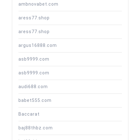
ambnovabet.com
aress77.shop
aress77.shop
argus16888.com
asb9999.com
asb9999.com
audi688.com
babet555.com
Baccarat
baj88thbz.com