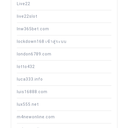
Live22
live22slot
lnw365bet.com
lockdown168 เข้าสู่ระบบ
london6789.com
lotto432
luca333.info
luis16888.com
lux555.net
m4newonline.com