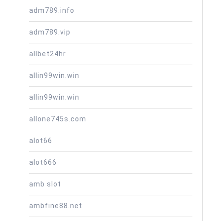
adm789.info
adm789.vip
allbet24hr
allin99win.win
allin99win.win
allone745s.com
alot66
alot666
amb slot
ambfine88.net