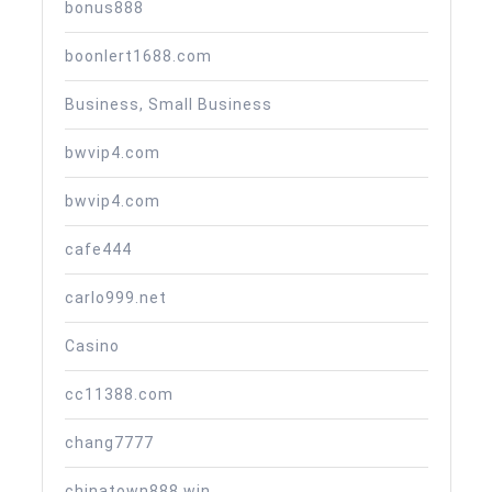
bonus888
boonlert1688.com
Business, Small Business
bwvip4.com
bwvip4.com
cafe444
carlo999.net
Casino
cc11388.com
chang7777
chinatown888.win