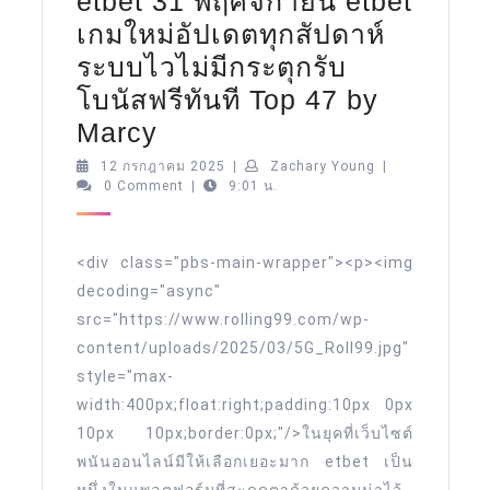
etbet 31 พฤศจิกายน etbet
เกมใหม่อัปเดตทุกสัปดาห์
ระบบไวไม่มีกระตุกรับ
โบนัสฟรีทันที Top 47 by
etbet
Marcy
31
12
Zachary
12 กรกฎาคม 2025
|
Zachary Young
|
กรกฎาคม
Young
0 Comment
|
9:01 น.
พฤศจิกายน
2025
etbet
เกม
<div class="pbs-main-wrapper"><p><img
ใหม่
decoding="async"
src="https://www.rolling99.com/wp-
อัปเดต
content/uploads/2025/03/5G_Roll99.jpg"
ทุก
style="max-
สัปดาห์
width:400px;float:right;padding:10px 0px
ระบบ
10px 10px;border:0px;"/>ในยุคที่เว็บไซต์
ไว
พนันออนไลน์มีให้เลือกเยอะมาก etbet เป็น