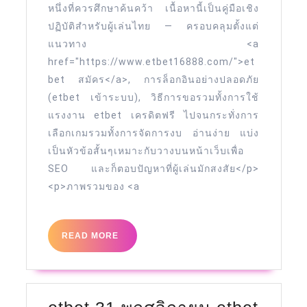
จริง
หนึ่งที่ควรศึกษาค้นคว้า เนื้อหานี้เป็นคู่มือเชิง
ปฏิบัติสำหรับผู้เล่นไทย — ครอบคลุมตั้งแต่
ระบบ
แนวทาง <a
เสถียร
href="https://www.etbet16888.com/">et
มั่นใจ
bet สมัคร</a>, การล็อกอินอย่างปลอดภัย
เหมาะ
(etbet เข้าระบบ), วิธีการขอรวมทั้งการใช้
กับ
แรงงาน etbet เครดิตฟรี ไปจนกระทั่งการ
ผู้
เลือกเกมรวมทั้งการจัดการงบ อ่านง่าย แบ่ง
เป็นหัวข้อสั้นๆเหมาะกับวางบนหน้าเว็บเพื่อ
เล่น
SEO และก็ตอบปัญหาที่ผู้เล่นมักสงสัย</p>
ทุก
<p>ภาพรวมของ <a
กลุ่ม
Top
91
READ
READ MORE
MORE
by
Matthe