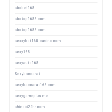
sbobet168
sbotop1688.com
sbotop1688.com
sexxybet168-casino.com
sexy168
sexyauto168
Sexybaccarat
sexybaccarat168.com
sexygameplus.me
shinobi24hr.com