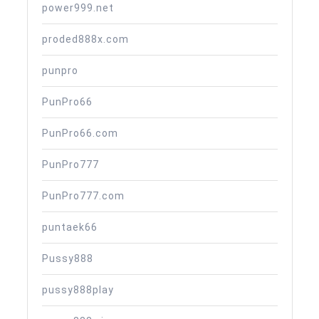
power999.net
proded888x.com
punpro
PunPro66
PunPro66.com
PunPro777
PunPro777.com
puntaek66
Pussy888
pussy888play