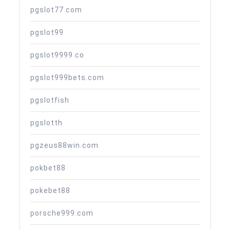
pgslot77.com
pgslot99
pgslot9999.co
pgslot999bets.com
pgslotfish
pgslotth
pgzeus88win.com
pokbet88
pokebet88
porsche999.com