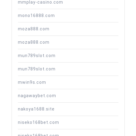
mmplay-casino.com
mono16888.com
moza888.com
moza888.com
mun789slot.com
mun789slot.com
mwin9s.com
nagawaybet.com
nakoya1688.site
niseko168bet.com
niseko168bet.com