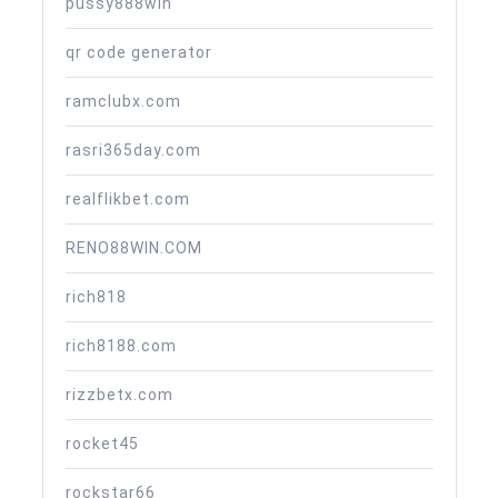
pussy888win
qr code generator
ramclubx.com
rasri365day.com
realflikbet.com
RENO88WIN.COM
rich818
rich8188.com
rizzbetx.com
rocket45
rockstar66