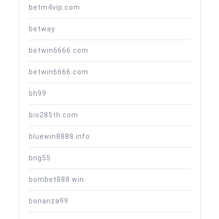
betm4vip.com
betway
betwin6666.com
betwin6666.com
bh99
bio285th.com
bluewin8888.info
bng55
bombet888.win
bonanza99