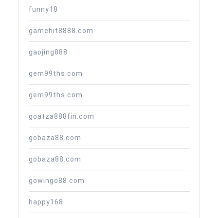
funny18
gamehit8888.com
gaojing888
gem99ths.com
gem99ths.com
goatza888fin.com
gobaza88.com
gobaza88.com
gowingo88.com
happy168