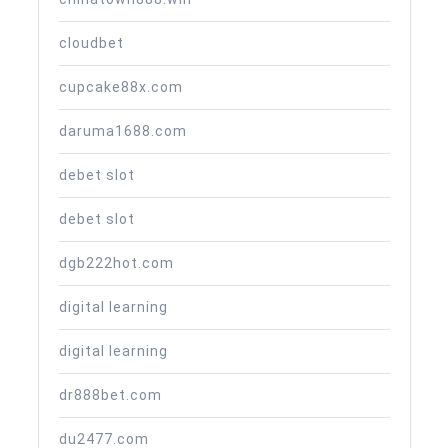
cloudbet
cupcake88x.com
daruma1688.com
debet slot
debet slot
dgb222hot.com
digital learning
digital learning
dr888bet.com
du2477.com