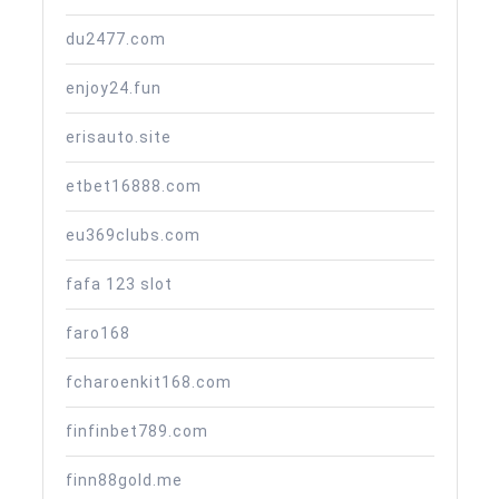
du2477.com
enjoy24.fun
erisauto.site
etbet16888.com
eu369clubs.com
fafa 123 slot
faro168
fcharoenkit168.com
finfinbet789.com
finn88gold.me