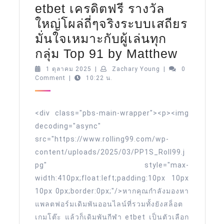
etbet เครดิตฟรี รางวัล
ใหญ่โผล่ถี่ๆจริงระบบเสถียร
มั่นใจเหมาะกับผู้เล่นทุก
etbet
กลุ่ม Top 91 by Matthew
เครดิต
1
Zachary
1 ตุลาคม 2025
|
Zachary Young
|
0
ตุลาคม
Young
Comment
|
10:22 น.
ฟรี
2025
5
ธันวาค
<div class="pbs-main-wrapper"><p><img
etbet
decoding="async"
src="https://www.rolling99.com/wp-
เครดิต
content/uploads/2025/03/PP1S_Roll99.j
ฟรี
pg" style="max-
รางวัล
width:410px;float:left;padding:10px 10px
ใหญ่
10px 0px;border:0px;"/>หากคุณกำลังมองหา
โผล่
แพลตฟอร์มเดิมพันออนไลน์ที่รวมทั้งยังสล็อต
ถี่ๆ
เกมโต๊ะ แล้วก็เดิมพันกีฬา etbet เป็นตัวเลือก