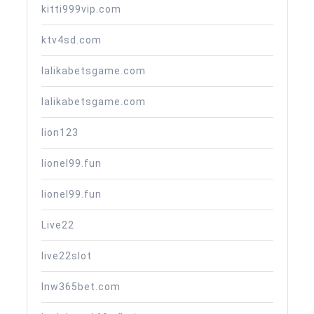
kitti999vip.com
ktv4sd.com
lalikabetsgame.com
lalikabetsgame.com
lion123
lionel99.fun
lionel99.fun
Live22
live22slot
lnw365bet.com