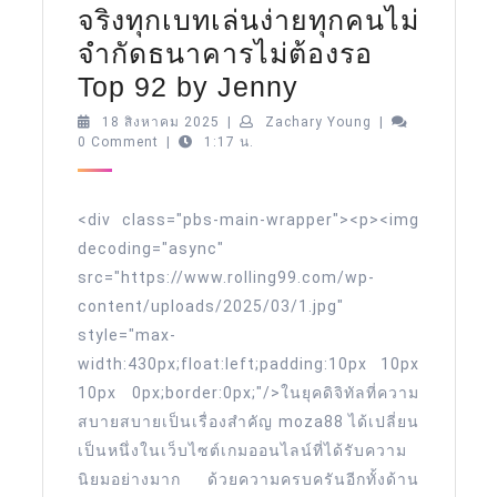
สมจริง}
จริงทุกเบทเล่นง่ายทุกคนไม่
{ระบบ
จำกัดธนาคารไม่ต้องรอ
เสถียร
moza88
Top 92 by Jenny
ลื่น
เครดิต
18
Zachary
18 สิงหาคม 2025
|
Zachary Young
|
ไหล}
สิงหาคม
Young
0 Comment
|
1:17 น.
ฟรี
2025
{เล่น
19
ได้
June
<div class="pbs-main-wrapper"><p><img
ไม่มี
moza88
decoding="async"
สะดุด}
src="https://www.rolling99.com/wp-
เข้า
{สมัคร
content/uploads/2025/03/1.jpg"
สู่
ฟรี
style="max-
ระบบ
ไม่มี
width:430px;float:left;padding:10px 10px
รวม
10px 0px;border:0px;"/>ในยุคดิจิทัลที่ความ
ค่า
ไว้
สบายสบายเป็นเรื่องสำคัญ moza88 ได้เปลี่ยน
ธรรมเนีย
ที่
เป็นหนึ่งในเว็บไซต์เกมออนไลน์ที่ได้รับความ
{เล่น
เดียว
นิยมอย่างมาก ด้วยความครบครันอีกทั้งด้าน