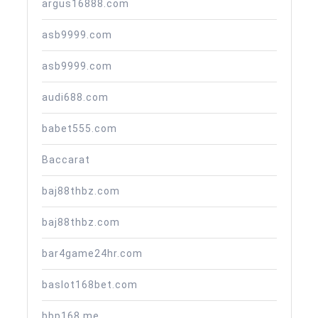
argus16888.com
asb9999.com
asb9999.com
audi688.com
babet555.com
Baccarat
baj88thbz.com
baj88thbz.com
bar4game24hr.com
baslot168bet.com
bbp168.me