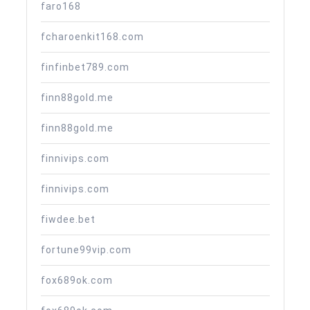
faro168
fcharoenkit168.com
finfinbet789.com
finn88gold.me
finn88gold.me
finnivips.com
finnivips.com
fiwdee.bet
fortune99vip.com
fox689ok.com