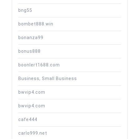
bng55
bombet888.win
bonanza99
bonus888
boonlert1688.com
Business, Small Business
bwvip4.com
bwvip4.com
cafe444
carlo999.net