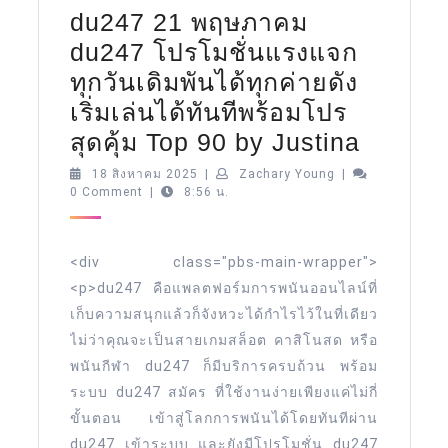
Top
du247 21 พฤษภาคม
65
du247 โปรโมชั่นแรงแจก
by
ทุกวันเดิมพันได้ทุกค่ายดัง
Emile
เริ่มเล่นได้ทันทีพร้อมโปร
du247
สุดคุ้ม Top 90 by Justina
21
18
Zachary
18 สิงหาคม 2025
|
Zachary Young
|
สิงหาคม
Young
0 Comment
|
8:56 น.
พฤษภา
2025
du247
โปร
<div class="pbs-main-wrapper">
โม
<p>du247 คือแพลตฟอร์มการพนันออนไลน์ที่
เก็บความสนุกแล้วก็จังหวะได้กำไรไว้ในที่เดียว
ชั่น
ไม่ว่าคุณจะเป็นสายเกมสล็อต คาสิโนสด หรือ
แรง
พนันกีฬา du247 ก็มีบริการครบถ้วน พร้อม
แจก
ระบบ du247 สมัคร ที่ใช้งานง่ายเพียงแค่ไม่กี่
ทุก
ขั้นตอน เข้าสู่โลกการพนันได้โดยทันทีผ่าน
วัน
du247 เข้าระบบ และยังมีโปรโมชั่น du247