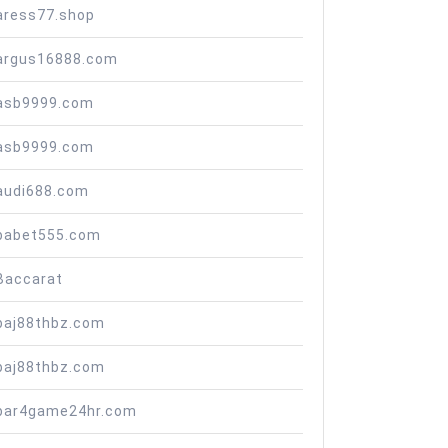
aress77.shop
argus16888.com
asb9999.com
asb9999.com
audi688.com
babet555.com
Baccarat
baj88thbz.com
baj88thbz.com
bar4game24hr.com