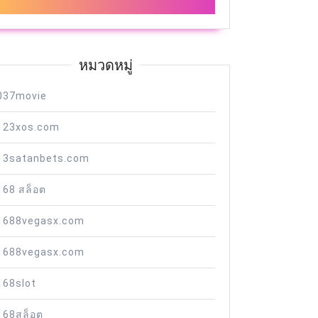
หมวดหมู่
037movie
123xos.com
13satanbets.com
168 สล็อต
1688vegasx.com
1688vegasx.com
168slot
168สล็อต