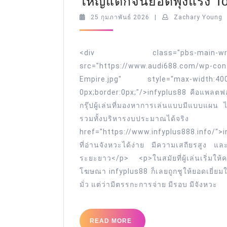
ใหญ่แตกจนยอดพุ่งแรง T
25
Z
25 กุมภาพันธ์ 2026
|
Zachary Young
กุมภาพันธ์
Y
2026
<div class="pbs-main-wr
src="https://www.audi688.com/wp-con
Empire.jpg" style="max-width:4
0px;border:0px;"/>infyplus88 คือแพลตฟอร์
กรุ๊ปผู้เล่นที่มองหาการเล่นแบบมีแบบแผน ไ
รวมทั้งบริหารงบประ
href="https://www.infyplus888.info/">
ที่อ่านจังหวะได้ง่าย มีความเสถียรสูง และ
ระยะยาว</p> <p>ในสมัยที่ผู้เล่นเริ่มใ
โฆษณา infyplus88 ก็เลยถูกชูให้ยอดเยี่ยมใ
มั่ว แต่ว่ามีตรรกะการจ่าย มีรอบ มีจังหวะ
READ
READ MORE