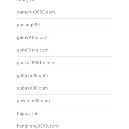
gamehit8888.com
gaojing888
gem99ths.com
gem99ths.com
goatza888fin.com
gobaza88.com
gobaza88.com
gowingo88.com
happy168
hengheng9899.com