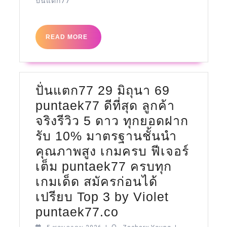
by
ปั่นแตก77
Saul
14
READ
READ MORE
เวป
MORE
ไซต์
ตรง
ปั่นแตก77 29 มิถุนา 69
ก.ค.
puntaek77 ดีที่สุด ลูกค้า
2026
จริงรีวิว 5 ดาว ทุกยอดฝาก
รับ 10% มาตรฐานชั้นนำ
คุณภาพสูง เกมครบ ฟีเจอร์
เต็ม puntaek77 ครบทุก
เกมเด็ด สมัครก่อนได้
เปรียบ Top 3 by Violet
ปั่น
puntaek77.co
แตก77