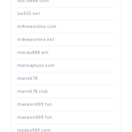
luis16888.com
lux555.net
m4newonline.com
m4newonline.net
macau888.win
marinapluss.com
mario678
mario678.club
maxworld99.fun
maxworld99.fun
medee989.com