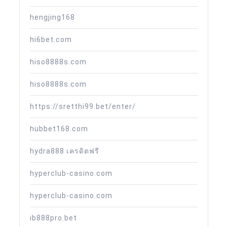
hengjing168
hi6bet.com
hiso8888s.com
hiso8888s.com
https://sretthi99.bet/enter/
hubbet168.com
hydra888 เครดิตฟรี
hyperclub-casino.com
hyperclub-casino.com
ib888pro.bet