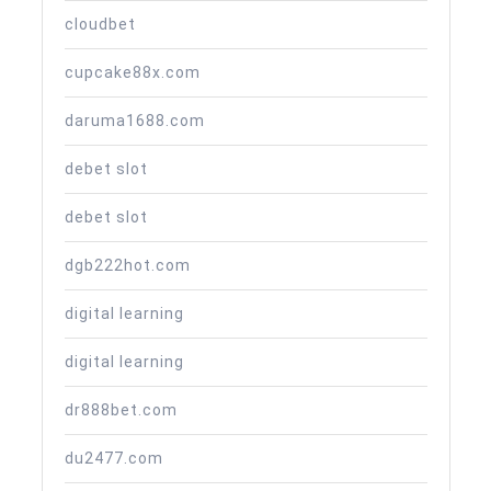
cloudbet
cupcake88x.com
daruma1688.com
debet slot
debet slot
dgb222hot.com
digital learning
digital learning
dr888bet.com
du2477.com