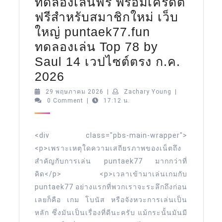
ทดลองเล่นฟรี พร้อมเครดิต
ฟรีสำหรับสมาชิกใหม่ เว็บ
ใหญ่ puntaek77.fun
ทดลองเล่น Top 78 by
Saul 14 เวปไซต์ตรง ก.ค.
casino
2026
puntaek77
29
Zachary
29 พฤษภาคม 2026
|
Zachary Young
|
พฤษภาคม
Young
0 Comment
|
17:12 น.
สล็อต
2026
เว็บ
ตรง
<div class="pbs-main-wrapper">
มี
<p>เพราะเหตุใดความเสถียรภาพของเน็ตถึง
สำคัญกับการเล่น puntaek77 มากกว่าที่
ครบ
คิด</p> <p>เวลาเข้ามาเล่นเกมกับ
ทุก
puntaek77 อย่างแรกที่พวกเราจะระลึกถึงก่อน
ค่าย
เลยก็คือ เกม โบนัส หรือจังหวะการเล่นเป็น
ทดลอง
หลัก ซึ่งมันเป็นเรื่องที่ดีนะครับ แม้กระนั้นมันมี