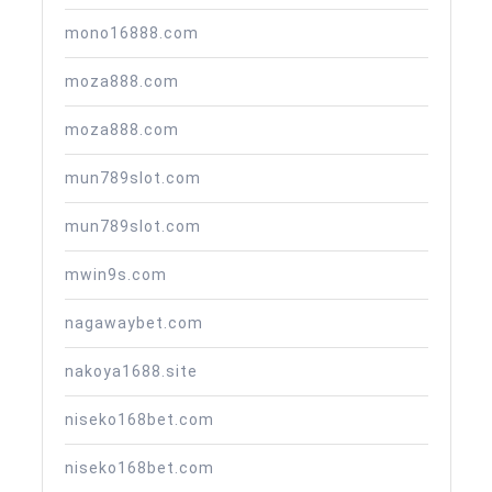
mono16888.com
moza888.com
moza888.com
mun789slot.com
mun789slot.com
mwin9s.com
nagawaybet.com
nakoya1688.site
niseko168bet.com
niseko168bet.com