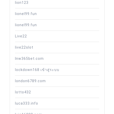
lion123
lionel99.fun
lionel99.fun
Live22
live22slot
lnw365bet.com
lockdown168 เข้าสู่ระบบ
london6789.com
lotto432
luca333.info