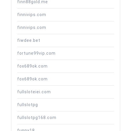
finn88gold.me
finnivips.com
finnivips.com
fiwdee.bet
fortune99vip.com
fox689ok.com
fox689ok.com
fullsloteiei.com
fullslotpg
fullslotpg168.com
funny18