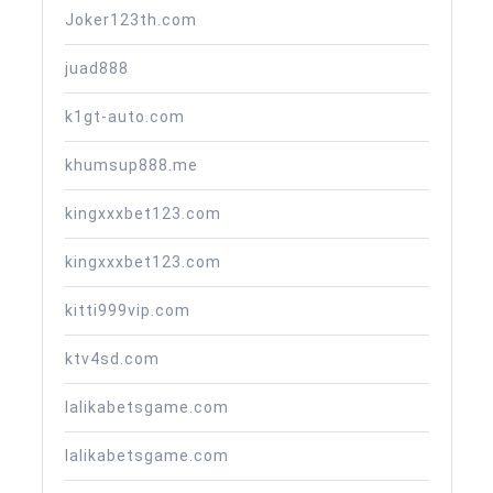
Joker123th.com
juad888
k1gt-auto.com
khumsup888.me
kingxxxbet123.com
kingxxxbet123.com
kitti999vip.com
ktv4sd.com
lalikabetsgame.com
lalikabetsgame.com