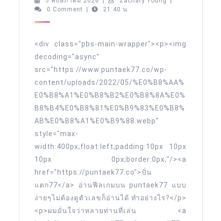
5
Zachary
5 พฤษภาคม 2026
|
Zachary Young
|
พฤษภาคม
Young
0 Comment
|
21:40 น.
29
2026
มิ
ถุนา
<div class="pbs-main-wrapper"><p><img
69
decoding="async"
src="https://www.puntaek77.co/wp-
puntaek77
content/uploads/2022/05/%E0%B8%AA%
ดี
E0%B8%A1%E0%B8%B2%E0%B8%8A%E0%
ที่สุด
B8%B4%E0%B8%81%E0%B9%83%E0%B8%
ลูกค้า
AB%E0%B8%A1%E0%B9%88.webp"
จริง
style="max-
รีวิว
width:400px;float:left;padding:10px 10px
5
10px 0px;border:0px;"/><a
href="https://puntaek77.co">ปั่น
ดาว
แตก77</a> อ่านฟีลเกมบน puntaek77 แบบ
ทุก
ง่ายๆไม่ต้องดูตัวเลขก็อ่านได้ ทำอย่างไร?</p>
ยอด
<p>ผมมั่นใจว่าหลายท่านที่เล่น <a