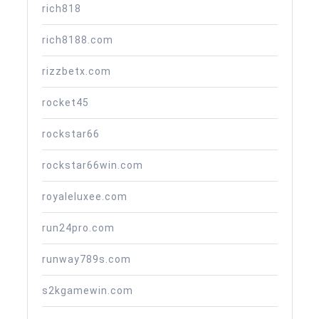
rich818
rich8188.com
rizzbetx.com
rocket45
rockstar66
rockstar66win.com
royaleluxee.com
run24pro.com
runway789s.com
s2kgamewin.com