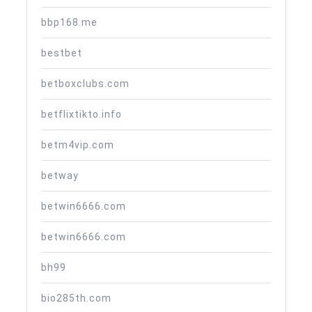
bbp168.me
bestbet
betboxclubs.com
betflixtikto.info
betm4vip.com
betway
betwin6666.com
betwin6666.com
bh99
bio285th.com