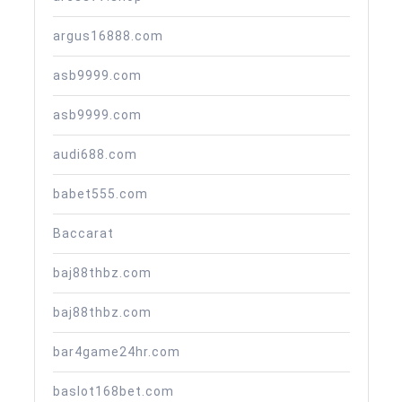
argus16888.com
asb9999.com
asb9999.com
audi688.com
babet555.com
Baccarat
baj88thbz.com
baj88thbz.com
bar4game24hr.com
baslot168bet.com