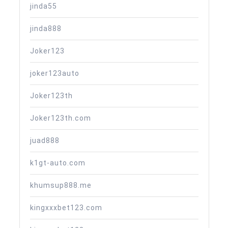
jinda55
jinda888
Joker123
joker123auto
Joker123th
Joker123th.com
juad888
k1gt-auto.com
khumsup888.me
kingxxxbet123.com