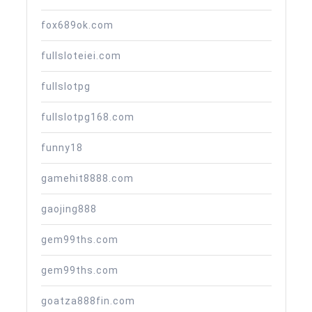
fox689ok.com
fullsloteiei.com
fullslotpg
fullslotpg168.com
funny18
gamehit8888.com
gaojing888
gem99ths.com
gem99ths.com
goatza888fin.com