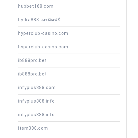
hubbet168.com
hydra888 เครดิตฟรี
hyperclub-casino.com
hyperclub-casino.com
ib888pro.bet
ib888pro.bet
infyplus888.com
infyplus888.info
infyplus888.info
item388.com