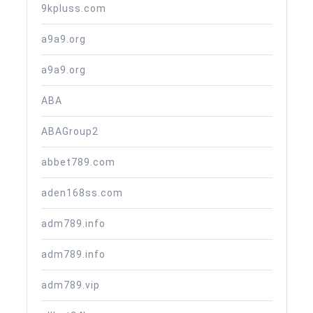
9kpluss.com
a9a9.org
a9a9.org
ABA
ABAGroup2
abbet789.com
aden168ss.com
adm789.info
adm789.info
adm789.vip