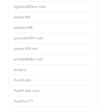
pgzeus88win.com
pokbet88
pokebet88
porsche999.com
power999.net
proded888x.com
punpro
PunPro66
PunPro66.com
PunPro777