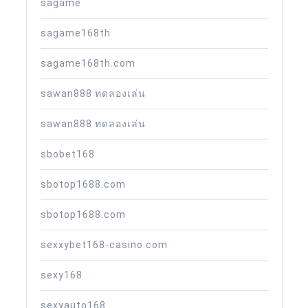
sagame
sagame168th
sagame168th.com
sawan888 ทดลองเล่น
sawan888 ทดลองเล่น
sbobet168
sbotop1688.com
sbotop1688.com
sexxybet168-casino.com
sexy168
sexyauto168