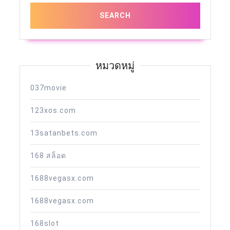
by
Monte
หมวดหมู่
037movie
123xos.com
13satanbets.com
168 สล็อต
1688vegasx.com
1688vegasx.com
168slot