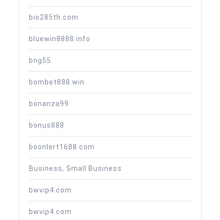
bio285th.com
bluewin8888.info
bng55
bombet888.win
bonanza99
bonus888
boonlert1688.com
Business, Small Business
bwvip4.com
bwvip4.com