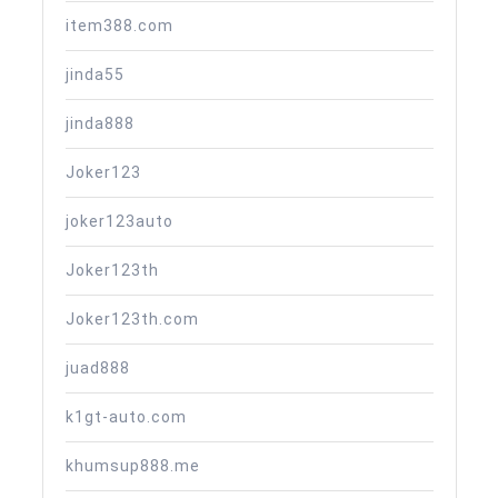
item388.com
jinda55
jinda888
Joker123
joker123auto
Joker123th
Joker123th.com
juad888
k1gt-auto.com
khumsup888.me