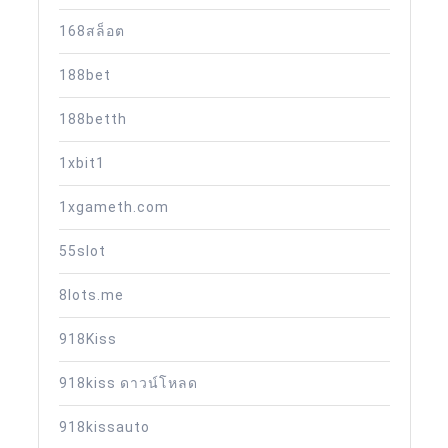
168สล็อต
188bet
188betth
1xbit1
1xgameth.com
55slot
8lots.me
918Kiss
918kiss ดาวน์โหลด
918kissauto