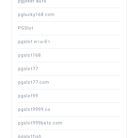
pgjoker auto
pglucky168.com
PGSlot
pgslot ทางเข้า
pgslot168
pgslot77
pgslot77.com
pgslot99
pgslot9999.co
pgslot999bets.com
pgslotfish