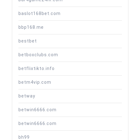
baslot168bet.com
bbp168.me
bestbet
betboxclubs.com
betflixtikto.info
betm4vip.com
betway
betwin6666.com
betwin6666.com
bh99