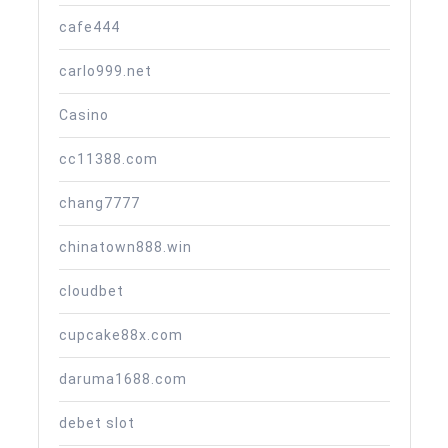
cafe444
carlo999.net
Casino
cc11388.com
chang7777
chinatown888.win
cloudbet
cupcake88x.com
daruma1688.com
debet slot