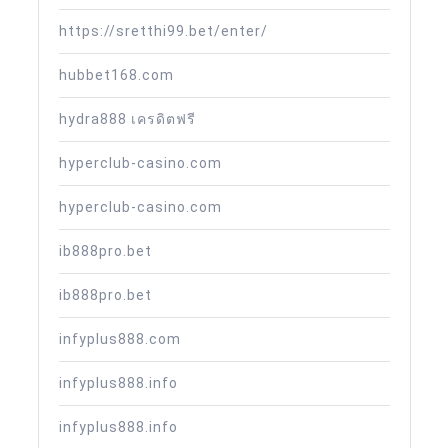
https://sretthi99.bet/enter/
hubbet168.com
hydra888 เครดิตฟรี
hyperclub-casino.com
hyperclub-casino.com
ib888pro.bet
ib888pro.bet
infyplus888.com
infyplus888.info
infyplus888.info