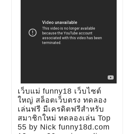
เว็บแม่ funny18 เว็บไซต์
ใหญ่ สล็อตเว็บตรง ทดลอง
เล่นฟรี มีเครดิตฟรีสำหรับ
สมาชิกใหม่ ทดลองเล่น Top
55 by Nick funny18d.com