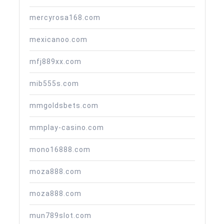
mercyrosa168.com
mexicanoo.com
mfj889xx.com
mib555s.com
mmgoldsbets.com
mmplay-casino.com
mono16888.com
moza888.com
moza888.com
mun789slot.com