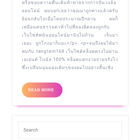
ไหล
หรือชอบความตื่นเต้นท้าทายจากการปั่นวงล้อ
ไม่
ออนไลน์ ผมบอกเลยว่าคุณมาถูกทางแล้วครับ
สะดุด
ย้อนกลับไปเมื่อโดยประมาณปีกลาย ผมก็
เหมือนคนธรรมดาทั่วไปที่ลองผิดลองถูกกับ
10
เว็บไซต์พนันออนไลน์มานับไม่ถ้วน เจ็บมา
ก็
เยอะ ถูกโกงมาก็แยะ</p> <p>จนถึงผมได้มา
ถอน
พบกับ tangtem168 เว็บไซต์สล็อตตรงไม่ผ่าน
ได้
เอเย่นต์ โบนัส 100% สล็อตแตกง่ายจ่ายจริงไว
ทันที
ซึ่งเปลี่ยนมุมมองเดิมๆของผมไปอย่างสิ้นเชิง
tangtem1
เกม
READ
READ MORE
ฮิต
MORE
แตก
หนัก
Top
Search
for:
86