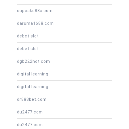
cupcake88x.com
daruma1688.com
debet slot
debet slot
dgb222hot.com
digital learning
digital learning
dr888bet.com
du2477.com
du2477.com