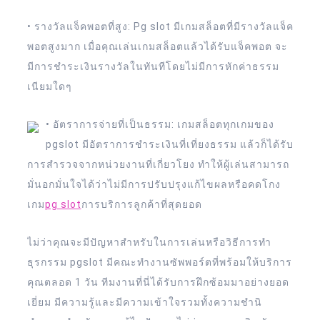
• รางวัลแจ็คพอตที่สูง: Pg slot มีเกมสล็อตที่มีรางวัลแจ็ค
พอตสูงมาก เมื่อคุณเล่นเกมสล็อตแล้วได้รับแจ็คพอต จะ
มีการชำระเงินรางวัลในทันทีโดยไม่มีการหักค่าธรรม
เนียมใดๆ
• อัตราการจ่ายที่เป็นธรรม: เกมสล็อตทุกเกมของ
pgslot มีอัตราการชำระเงินที่เที่ยงธรรม แล้วก็ได้รับ
การสำรวจจากหน่วยงานที่เกี่ยวโยง ทำให้ผู้เล่นสามารถ
มั่นอกมั่นใจได้ว่าไม่มีการปรับปรุงแก้ไขผลหรือคดโกง
เกม
pg slot
การบริการลูกค้าที่สุดยอด
ไม่ว่าคุณจะมีปัญหาสำหรับในการเล่นหรือวิธีการทำ
ธุรกรรม pgslot มีคณะทำงานซัพพอร์ตที่พร้อมให้บริการ
คุณตลอด 1 วัน ทีมงานที่นี่ได้รับการฝึกซ้อมมาอย่างยอด
เยี่ยม มีความรู้และมีความเข้าใจรวมทั้งความชำนิ