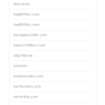
Baccarat
baj88thbz.com
baj88thbz.com
bar4game24hr.com
baslot168bet.com
bbp168.me
bestbet
betboxclubs.com
betflixtikto.info
betm4vip.com