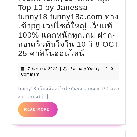
ตรง
Top 10 by Janessa
พนัน
funny18 funny18a.com ทาง
เว็บ
เข้าpg เวปไซต์ใหญ่ เว็บแท้
แม่
100% แตกหนักทุกเกม ฝาก-
pg
ถอนเร็วทันใจใน 10 วิ 8 OCT
เว็บ
slot
25 คาสิโนออนไลน์
แม่
ใหม่
7
Zachary
7 สิงหาคม 2025
|
Zachary Young
|
0
funny18
ล่าสุด
สิงหาคม
Young
Comment
ใหม่
Top
2025
ล่าสุด
95
funny18 เว็บสล็อตเว็บไซต์ตรง จากค่าย PG แตก
ง่าย จ่ายจริ […]
Top
by
10
Nell
READ
READ MORE
MORE
by
Janessa
funny18