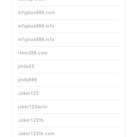
infyplus888.com
infyplus888.info
infyplus888.info
item388.com
jinda55
jinda888
Joker123
joker123auto
Joker123th
Joker123th.com