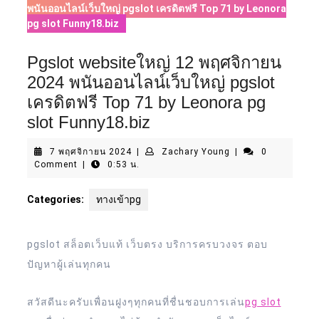
พนันออนไลน์เว็บใหญ่ pgslot เครดิตฟรี Top 71 by Leonora
pg slot Funny18.biz
Pgslot websiteใหญ่ 12 พฤศจิกายน
2024 พนันออนไลน์เว็บใหญ่ pgslot
เครดิตฟรี Top 71 by Leonora pg
slot Funny18.biz
7
Zachary
7 พฤศจิกายน 2024
|
Zachary Young
|
0
พฤศจิกายน
Young
Comment
|
0:53 น.
2024
Categories:
ทางเข้าpg
pgslot สล็อตเว็บแท้ เว็บตรง บริการครบวงจร ตอบ
ปัญหาผู้เล่นทุกคน
สวัสดีนะครับเพื่อนฝูงๆทุกคนที่ชื่นชอบการเล่น
pg slot