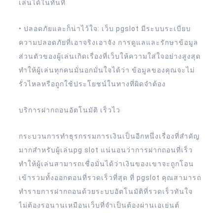
เล่นได้ในทันที
• ปลอดภัยและก็น่าไว้ใจ: เว็บ pgslot มีระบบระเบียบ
ความปลอดภัยที่เอาจริงเอาจัง การดูแลและรักษาข้อมูล
ส่วนตัวของผู้เล่นเกิดเรื่องที่เว็บให้ความใส่ใจอย่างสูงสุด
ทำให้ผู้เล่นทุกคนมั่นอกมั่นใจได้ว่า ข้อมูลของคุณจะไม่
รั่วไหลหรือถูกใช้ประโยชน์ในทางที่ผิดจำต้อง
บริการฝากถอนอัตโนมัติ เร็วไว
กระบวนการทำธุรกรรมการเงินเป็นอีกหนึ่งเรื่องที่สำคัญ
มากสำหรับผู้เล่นpg slot แน่นอนว่าการฝากถอนที่เร็ว
ทำให้ผู้เล่นสามารถเชื่อมั่นได้ว่าเงินของเขาจะถูกโอน
เข้ารวมทั้งออกตอนที่รวดเร็วที่สุด ที่ pgslot คุณสามารถ
ทำรายการฝากถอนด้วยระบบอัตโนมัติที่รวดเร็วทันใจ
ไม่ต้องรอนานเหมือนเว็บที่จำเป็นต้องผ่านเอเย่นต์