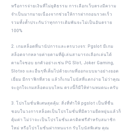
หรือการจ่ายเงินที่ไม่ยุติธรรม การเลือกเว็บตรงมีความ
จำเป็นมากมายเนื่องจากช่วยให้การฝากถอนรวดเร็ว
รวมทั้งค้ำประกันว่าทุกการเดิมพันจะไม่เป็นอันตราย
100%
2. เกมสล็อตที่นานัปการและครบวงจร: Pgslot มีเกม
สล็อตจากหลายค่ายตามที่ผู้เล่นสามารถเลือกเล่นได้
ตามใจชอบ ยกตัวอย่างเช่น PG Slot, Joker Gaming,
Slotxo และอื่นๆที่เต็มไปด้วยเกมที่ออกแบบมาอย่างยอด
เยี่ยม มีกราฟิกที่สวย แล้วก็เกมโบนัสที่แตกง่าย ไม่ว่าคุณ
จะถูกใจเกมสล็อตแบบไหน ตรงนี้ก็มีให้ท่านหมดนะครับ
3. โปรโมชั่นพิเศษสุดคุ้ม: สิ่งที่ทำให้ pgslot เป็นที่ชื่น
ชอบในวงการสล็อตเป็นโปรโมชั่นที่มีความยืดหยุ่นแล้วก็
คุ้มค่า ไม่ว่าจะเป็นโปรโมชั่นเครดิตฟรีสำหรับสมาชิก
ใหม่ หรือโปรโมชั่นฝากหนแรก รับโบนัสพิเศษ คุณ