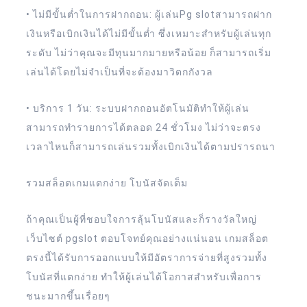
• ไม่มีขั้นต่ำในการฝากถอน: ผู้เล่นPg slotสามารถฝาก
เงินหรือเบิกเงินได้ไม่มีขั้นต่ำ ซึ่งเหมาะสำหรับผู้เล่นทุก
ระดับ ไม่ว่าคุณจะมีทุนมากมายหรือน้อย ก็สามารถเริ่ม
เล่นได้โดยไม่จำเป็นที่จะต้องมาวิตกกังวล
• บริการ 1 วัน: ระบบฝากถอนอัตโนมัติทำให้ผู้เล่น
สามารถทำรายการได้ตลอด 24 ชั่วโมง ไม่ว่าจะตรง
เวลาไหนก็สามารถเล่นรวมทั้งเบิกเงินได้ตามปรารถนา
รวมสล็อตเกมแตกง่าย โบนัสจัดเต็ม
ถ้าคุณเป็นผู้ที่ชอบใจการลุ้นโบนัสและก็รางวัลใหญ่
เว็บไซต์ pgslot ตอบโจทย์คุณอย่างแน่นอน เกมสล็อต
ตรงนี้ได้รับการออกแบบให้มีอัตราการจ่ายที่สูงรวมทั้ง
โบนัสที่แตกง่าย ทำให้ผู้เล่นได้โอกาสสำหรับเพื่อการ
ชนะมากขึ้นเรื่อยๆ