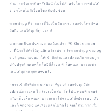
สามารถรับเครดิตฟรีเพื่อนำไปใช้สำหรับในการพนันได้
ง่ายๆโดยไม่มีเงื่อนไขสลับซับซ้อน
ทางเข้าpg ที่ง่ายและก็ไม่เป็นอันตราย รองรับโทรศัพท์
มือถือ เล่นได้ทุกที่ทุกเวลา!
หากคุณเป็นแฟนของเกมสล็อตค่าย PG Slot บอกเลย
ว่าที่นี่จะไม่ทำให้คุณผิดหวัง เพราะว่าทางเข้าpg ของ pg
slot ถูกออกแบบมาให้เข้าถึงง่ายและปลอดภัย ระบบถูก
ปรับปรุงด้วยเทคโนโลยีที่ล้ำยุค ทำให้คุณสามารถเข้า
เล่นได้ทุกหนทุกแห่งขอรับ
• การเข้าถึงที่สะดวกสบาย: Pgslot รองรับทุกวัสดุ
อุปกรณ์การเล่น ไม่ว่าจะเป็นสมาร์ทโฟน คอมพิวเตอร์
หรือแท็บเล็ต คุณสามารถเข้าใช้งานได้ทั้งยังระบบ iOS
และก็ Android แค่เพียงคลิกไม่กี่ครั้ง คุณก็สามารถเริ่ม