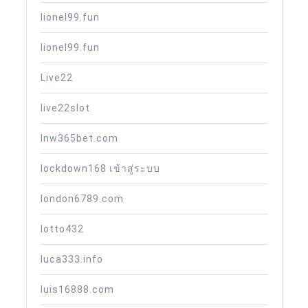
lionel99.fun
lionel99.fun
Live22
live22slot
lnw365bet.com
lockdown168 เข้าสู่ระบบ
london6789.com
lotto432
luca333.info
luis16888.com