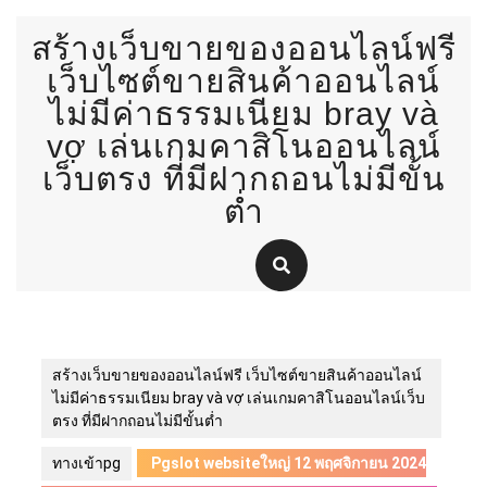
Skip
สร้างเว็บขายของออนไลน์ฟรี
to
content
เว็บไซต์ขายสินค้าออนไลน์
ไม่มีค่าธรรมเนียม bray và
vợ เล่นเกมคาสิโนออนไลน์
เว็บตรง ที่มีฝากถอนไม่มีขั้น
ต่ำ
สร้างเว็บขายของออนไลน์ฟรี เว็บไซต์ขายสินค้าออนไลน์
ไม่มีค่าธรรมเนียม bray và vợ เล่นเกมคาสิโนออนไลน์เว็บ
ตรง ที่มีฝากถอนไม่มีขั้นต่ำ
ทางเข้าpg
Pgslot websiteใหญ่ 12 พฤศจิกายน 2024