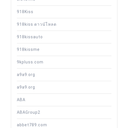
by
918Kiss
Dewitt
918kiss ดาวน์โหลด
918kissauto
918kissme
9kpluss.com
a9a9.org
a9a9.org
ABA
ABAGroup2
abbet789.com