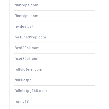
finnivips.com
finnivips.com
fiwdee.bet
fortune99vip.com
fox689ok.com
fox689ok.com
fullsloteiei.com
fullslotpg
fullslotpg168.com
funny18