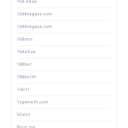
168 สล็อต
แทง
1688vegasx.com
หวย
กีฬา
1688vegasx.com
ป๊อก
168slot
เด้ง
บา
168สล็อต
คา
188bet
ร่า
funny18
188betth
สมัคร
1xbit1
รับ
500
1xgameth.com
ทันที!
55slot
Top
100
8lots.me