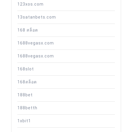
123xos.com
13satanbets.com
168 สล็อต
1688vegasx.com
1688vegasx.com
168slot
168สล็อต
188bet
188betth
1xbit1