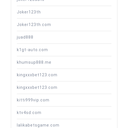
Joker123th
Joker123th.com
juad888
k1gt-auto.com
khumsup888.me
kingxxxbet123.com
kingxxxbet123.com
kitti999vip.com
ktv4sd.com
lalikabetsgame.com