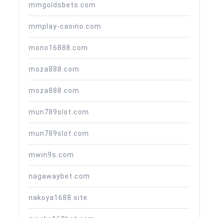
mmgoldsbets.com
mmplay-casino.com
mono16888.com
moza888.com
moza888.com
mun789slot.com
mun789slot.com
mwin9s.com
nagawaybet.com
nakoya1688.site