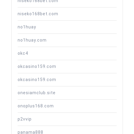
niseko168bet.com
niseko168bet.com
no1huay
no1huay.com
okc4
okcasino159.com
okcasino159.com
onesiamclub.site
onoplus168.com
p2vvip
panama888