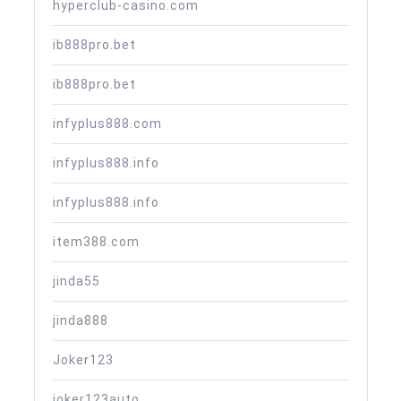
hyperclub-casino.com
ib888pro.bet
ib888pro.bet
infyplus888.com
infyplus888.info
infyplus888.info
item388.com
jinda55
jinda888
Joker123
joker123auto