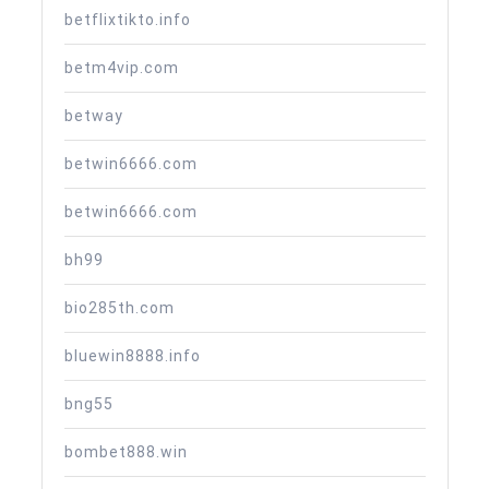
betflixtikto.info
betm4vip.com
betway
betwin6666.com
betwin6666.com
bh99
bio285th.com
bluewin8888.info
bng55
bombet888.win