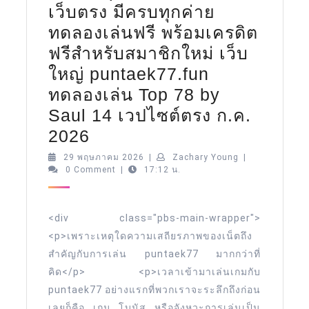
เว็บตรง มีครบทุกค่าย
ทดลองเล่นฟรี พร้อมเครดิต
ฟรีสำหรับสมาชิกใหม่ เว็บ
ใหญ่ puntaek77.fun
ทดลองเล่น Top 78 by
Saul 14 เวปไซต์ตรง ก.ค.
casino
2026
puntaek77
29
Zachary
29 พฤษภาคม 2026
|
Zachary Young
|
พฤษภาคม
Young
0 Comment
|
17:12 น.
สล็อต
2026
เว็บ
ตรง
<div class="pbs-main-wrapper">
มี
<p>เพราะเหตุใดความเสถียรภาพของเน็ตถึง
สำคัญกับการเล่น puntaek77 มากกว่าที่
ครบ
คิด</p> <p>เวลาเข้ามาเล่นเกมกับ
ทุก
puntaek77 อย่างแรกที่พวกเราจะระลึกถึงก่อน
ค่าย
เลยก็คือ เกม โบนัส หรือจังหวะการเล่นเป็น