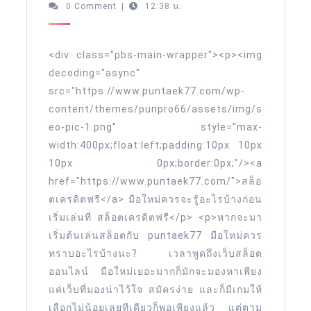
กุมภาพันธ์
Young
0 Comment
|
12:38 น.
21
2026
March
69
<div class="pbs-main-wrapper"><p><img
puntaek77
decoding="async"
src="https://www.puntaek77.com/wp-
ผู้
content/themes/punpro66/assets/img/s
ใช้
eo-pic-1.png" style="max-
รีวิว
width:400px;float:left;padding:10px 10px
กัน
10px 0px;border:0px;"/><a
ปาก
href="https://www.puntaek77.com/">สล็อ
ต่อ
ตเครดิตฟรี</a> มือใหม่ควรจะรู้อะไรบ้างก่อน
ปาก
เริ่มเล่นที่ สล็อตเครดิตฟรี</p> <p>หากจะมา
เริ่มต้นเล่นสล็อตกับ puntaek77 มือใหม่ควร
อัตรา
ทราบอะไรบ้างนะ? เวลาพูดถึงเว็บสล็อต
จ่าย
ออนไลน์ มือใหม่เยอะมากก็มักจะมองหาเพียง
สูง
แค่เว็บที่มองน่าไว้ใจ สมัครง่าย และก็มีเกมให้
เช็ค
เลือกไม่น้อยเลยทีเดียวก็พอเพียงแล้ว แต่ตาม