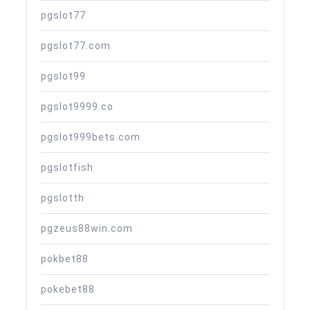
pgslot77
pgslot77.com
pgslot99
pgslot9999.co
pgslot999bets.com
pgslotfish
pgslotth
pgzeus88win.com
pokbet88
pokebet88