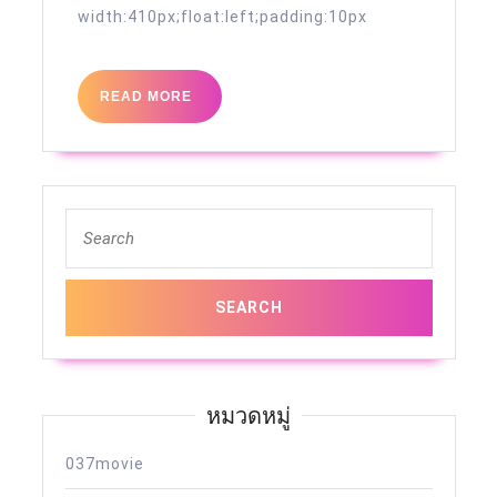
width:410px;float:left;padding:10px
โนสด
หวย
แทง
READ
READ MORE
MORE
บอล
puntaek77
เข้า
สู่
Search
for:
ระบบ
Top
68
by
Kirby
หมวดหมู่
puntaek77.com
037movie