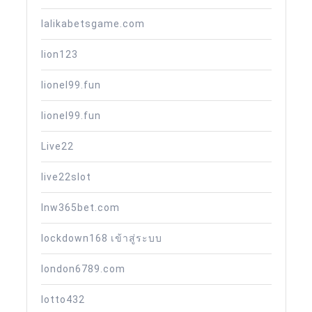
lalikabetsgame.com
lion123
lionel99.fun
lionel99.fun
Live22
live22slot
lnw365bet.com
lockdown168 เข้าสู่ระบบ
london6789.com
lotto432