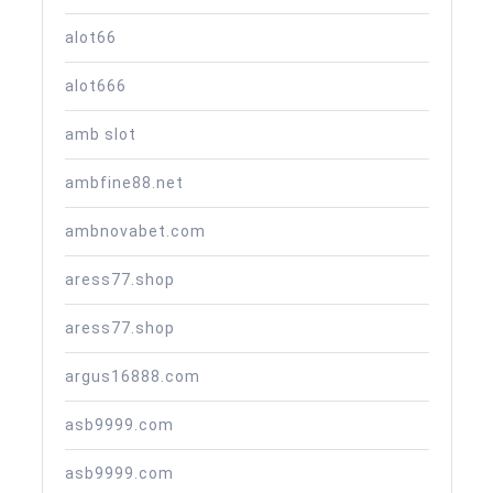
alot66
alot666
amb slot
ambfine88.net
ambnovabet.com
aress77.shop
aress77.shop
argus16888.com
asb9999.com
asb9999.com