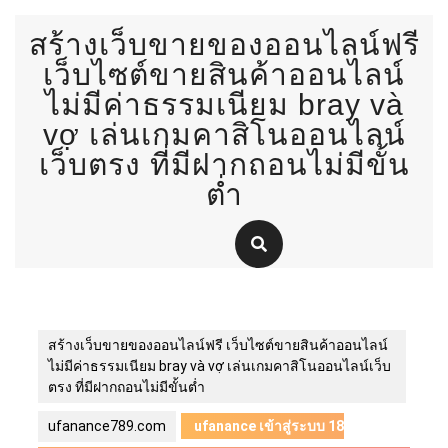
Skip
สร้างเว็บขายของออนไลน์ฟรี
to
content
เว็บไซต์ขายสินค้าออนไลน์
ไม่มีค่าธรรมเนียม bray và
vợ เล่นเกมคาสิโนออนไลน์
เว็บตรง ที่มีฝากถอนไม่มีขั้น
ต่ำ
สร้างเว็บขายของออนไลน์ฟรี เว็บไซต์ขายสินค้าออนไลน์
ไม่มีค่าธรรมเนียม bray và vợ เล่นเกมคาสิโนออนไลน์เว็บ
ตรง ที่มีฝากถอนไม่มีขั้นต่ำ
ufanance789.com
ufanance เข้าสู่ระบบ 18