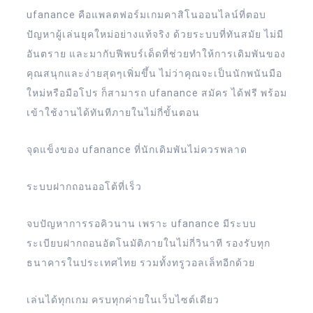
ufanance คือแพลตฟอร์มเกมคาสิโนออนไลน์ที่ตอบ
ปัญหาผู้เล่นยุคใหม่อย่างแท้จริง ด้วยระบบที่ทันสมัย ไม่มี
อันตราย และมากับฟีพบร์เด็ดที่ช่วยทำให้การเดิมพันของ
คุณสนุกและง่ายสุดๆเพิ่มขึ้น ไม่ว่าคุณจะเป็นนักพนันมือ
ใหม่หรือมือโปร ก็สามารถ ufanance สมัคร ได้ฟรี พร้อม
เข้าใช้งานได้ทันทีภายในไม่กี่ขั้นตอน
จุดแข็งของ ufanance ที่นักเดิมพันไม่ควรพลาด
ระบบฝากถอนออโต้ที่เร็ว
จบปัญหาการรอคิวนาน เพราะ ufanance มีระบบ
ระเบียบฝากถอนอัตโนมัติภายในไม่กี่วินาที รองรับทุก
ธนาคารในประเทศไทย รวมทั้งทรูวอลเล็ทอีกด้วย
เล่นได้ทุกเกม ครบทุกค่ายในเว็บไซต์เดียว