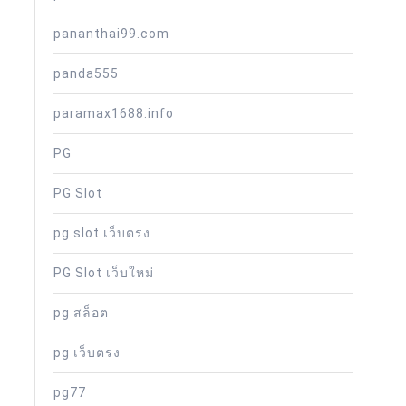
pananthai99.com
panda555
paramax1688.info
PG
PG Slot
pg slot เว็บตรง
PG Slot เว็บใหม่
pg สล็อต
pg เว็บตรง
pg77