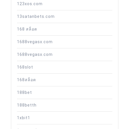
ผ่า
123xos.com
นว
13satanbets.com
อลเล็ต
เล่น
168 สล็อต
ยัง
1688vegasx.com
ไง
ก็
1688vegasx.com
คุ้ม
168slot
ทุก
ยูส
168สล็อต
Top
188bet
3
by
188betth
Tesha
1xbit1