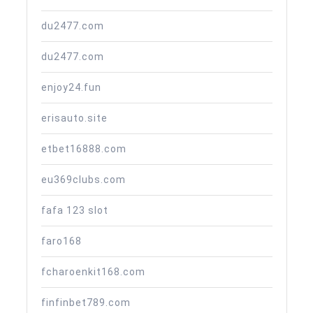
du2477.com
du2477.com
enjoy24.fun
erisauto.site
etbet16888.com
eu369clubs.com
fafa 123 slot
faro168
fcharoenkit168.com
finfinbet789.com