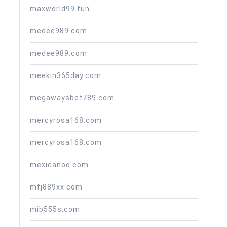
maxworld99.fun
medee989.com
medee989.com
meekin365day.com
megawaysbet789.com
mercyrosa168.com
mercyrosa168.com
mexicanoo.com
mfj889xx.com
mib555s.com