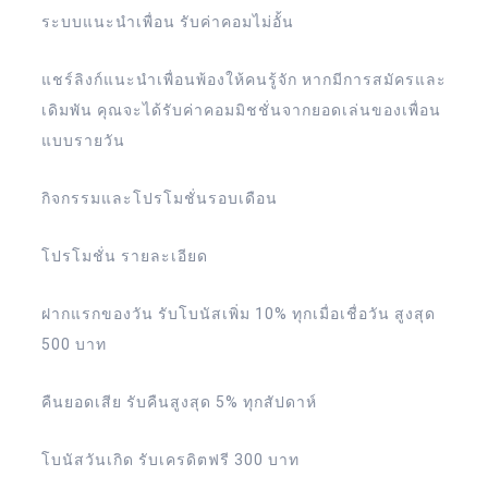
ระบบแนะนำเพื่อน รับค่าคอมไม่อั้น
แชร์ลิงก์แนะนำเพื่อนพ้องให้คนรู้จัก หากมีการสมัครและ
เดิมพัน คุณจะได้รับค่าคอมมิชชั่นจากยอดเล่นของเพื่อน
แบบรายวัน
กิจกรรมและโปรโมชั่นรอบเดือน
โปรโมชั่น รายละเอียด
ฝากแรกของวัน รับโบนัสเพิ่ม 10% ทุกเมื่อเชื่อวัน สูงสุด
500 บาท
คืนยอดเสีย รับคืนสูงสุด 5% ทุกสัปดาห์
โบนัสวันเกิด รับเครดิตฟรี 300 บาท