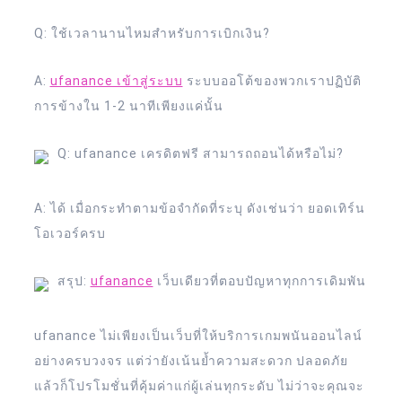
Q: ใช้เวลานานไหมสำหรับการเบิกเงิน?
A:
ufanance เข้าสู่ระบบ
ระบบออโต้ของพวกเราปฏิบัติ
การข้างใน 1-2 นาทีเพียงแค่นั้น
Q: ufanance เครดิตฟรี สามารถถอนได้หรือไม่?
A: ได้ เมื่อกระทำตามข้อจำกัดที่ระบุ ดังเช่นว่า ยอดเทิร์น
โอเวอร์ครบ
สรุป:
ufanance
เว็บเดียวที่ตอบปัญหาทุกการเดิมพัน
ufanance ไม่เพียงเป็นเว็บที่ให้บริการเกมพนันออนไลน์
อย่างครบวงจร แต่ว่ายังเน้นย้ำความสะดวก ปลอดภัย
แล้วก็โปรโมชั่นที่คุ้มค่าแก่ผู้เล่นทุกระดับ ไม่ว่าจะคุณจะ