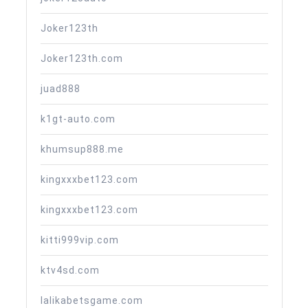
Joker123th
Joker123th.com
juad888
k1gt-auto.com
khumsup888.me
kingxxxbet123.com
kingxxxbet123.com
kitti999vip.com
ktv4sd.com
lalikabetsgame.com