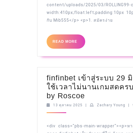
content/uploads/2025/03/RO
width:410px;float:left;padding:10px 10p
กับ Mib555</p> <p>1. สมัครง่าย
READ
READ MORE
MORE
finfinbet เข้าสู่ระบบ 29 
ใช้เวลาไม่นานเกมสดครบท
finfinbet
by Roscoe
เข้า
13
Zac
13 ตุลาคม 2025
|
Zachary Young
|
ตุลาคม
You
สู่
2025
ระบบ
<div class="pbs-main-wrapper"><p>หาก
29