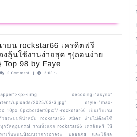
ุนายน rockstar66 เครดิตฟรี
งลุ้นใช้งานง่ายสุด ๆ{ถอนง่าย
rockstar66
น} Top 98 by Faye
สมัคร
hary
0 Comment
|
6:08 น.
ng
29
มิถุนายน
apper"><p><img decoding="async"
rockstar66
-content/uploads/2025/03/3.jpg" style="max-
เครดิต
px 10px 0px;border:0px;"/>rockstar66 เป็นเว็บเกม
ฟรี
ด้วยระบบที่นำสมัย rockstar66 สมัคร ง่ายไม่ต้องใช้
เพราะ
ทุกวัสดุอุปกรณ์ รวมทั้งแจก rockstar66 เครดิตฟรี ให้
งมองหาเว็บพนันป้อมปราการอาจจะ ปลอดภัย และได้ผล
ทุก