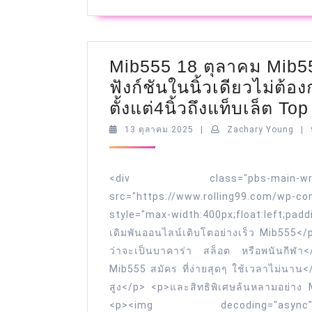
Mib555 18 ตุลาคม Mib55
ฟังก์ชันในนิ้วเดียวไม่ต้
ตั้งแต่4นิ้วถึงแท็บเล็ต T
13
Zac
13 ตุลาคม 2025
|
Zachary Young
|
ตุลาคม
You
2025
<div class="pbs-main-wr
src="https://www.rolling99.com/wp-co
style="max-width:400px;float:left;padd
เดิมพันออนไลน์เติบโตอย่างเร็ว Mib555</p
ว่าจะเป็นบาคาร่า สล็อต หรือพนันกีฬา</
Mib555 สมัคร ที่ง่ายสุดๆ ใช้เวลาไม่นาน
สูง</p> <p>และสิทธิพิเศษล้นหลามอย่าง M
<p><img decoding="async" s