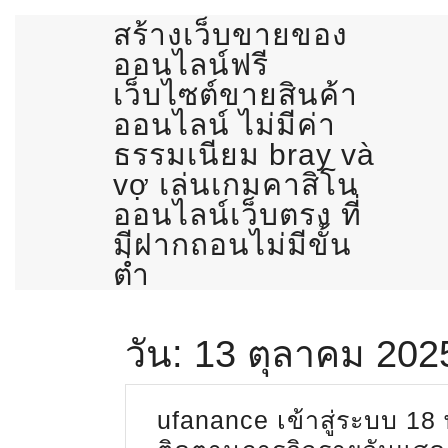
Skip
สร้างเว็บขายของ
to
ออนไลน์ฟรี
content
เว็บไซต์ขายสินค้า
ออนไลน์ ไม่มีค่า
ธรรมเนียม bray và
vợ เล่นเกมคาสิโน
ออนไลน์เว็บตรง ที่
มีฝากถอนไม่มีขั้น
ต่ำ
วัน:
13 ตุลาคม 202
ufanance เข้าสู่ระบบ 1