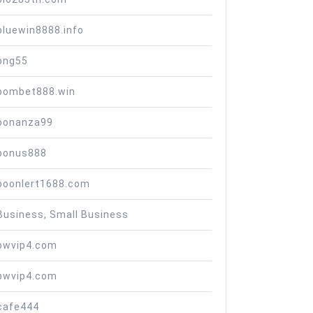
bluewin8888.info
bng55
bombet888.win
bonanza99
bonus888
boonlert1688.com
Business, Small Business
bwvip4.com
bwvip4.com
cafe444