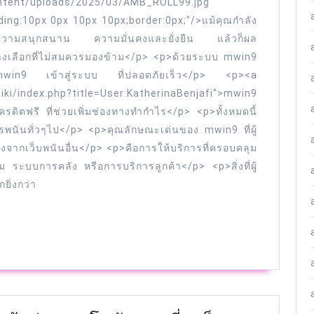
ยืนยัน
ontent/uploads/2025/03/AMB_ROLL99.jpg"
9
อะไร
ding:10px 0px 10px 10px;border:0px;"/>แม้คุณกำลัง
ต
ซ้ำ
งยังความสนุกสนาน ความมั่นคงและยั่งยืน แล้วก็ผล
งเลือกที่ไม่สมควรมองข้าม</p> <p>ด้วยระบบ mwin9
ซ้อน}
win9 เข้าสู่ระบบ ที่ปลอดภัยเร็ว</p> <p><a
Top
iki/index.php?title=User:KatherinaBenjafi">mwin9
98
ดิตฟรี ที่ช่วยเพิ่มช่องทางทำกำไร</p> <p>ทั้งหมดนี้
by
การพนันทั่วๆไป</p> <p>คุณลักษณะเด่นของ mwin9 ที่ผู้
utoเต็ม
Faye
่างจากเว็บพนันอื่น</p> <p>คือการให้บริการที่ครอบคลุม
ม ระบบการคลัง หรือการบริการลูกค้า</p> <p>สิ่งที่ผู้
ยิ่งกว่า