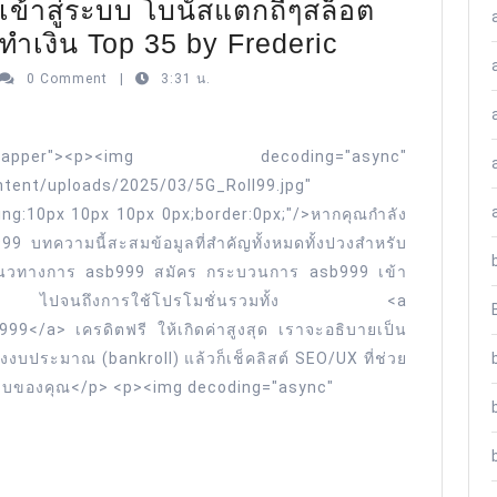
ข้าสู่ระบบ โบนัสแตกถี่ๆสล็อต
asb999
ทำเงิน Top 35 by Frederic
22
hary
0 Comment
|
3:31 น.
ng
July
asb999
apper"><p><img decoding="async"
เข้า
ntent/uploads/2025/03/5G_Roll99.jpg"
สู่
ing:10px 10px 10px 0px;border:0px;"/>หากคุณกำลัง
ide
ระบบ
99 บทความนี้สะสมข้อมูลที่สำคัญทั้งหมดทั้งปวงสำหรับ
โบนัส
ั้งแต่แนวทางการ asb999 สมัคร กระบวนการ asb999 เข้า
ถึงการใช้โปรโมชั่นรวมทั้ง <a
แตก
9</a> เครดิตฟรี ให้เกิดค่าสูงสุด เราจะอธิบายเป็น
ถี่ๆ
งงบประมาณ (bankroll) แล้วก็เช็คลิสต์ SEO/UX ที่ช่วย
สล็อต
้บนเว็บของคุณ</p> <p><img decoding="async"
แตก
ง่าย
จริง