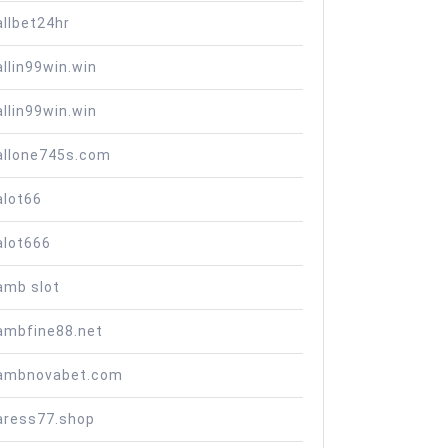
allbet24hr
allin99win.win
allin99win.win
allone745s.com
alot66
alot666
amb slot
ambfine88.net
ambnovabet.com
aress77.shop