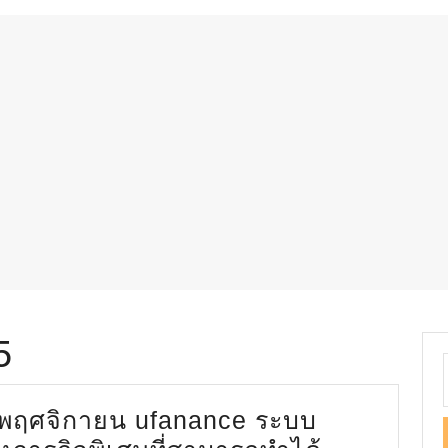
5
f
8 พฤศจิกายน ufanance ระบบ