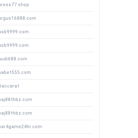
aress77.shop
argus16888.com
asb9999.com
asb9999.com
audi688.com
babet555.com
Baccarat
baj88thbz.com
baj88thbz.com
bar4game24hr.com