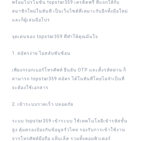
พร้อมโปรโมชั่น topstar359 เครดิตฟรี ที่แจกให้กับ
สมาชิกใหม่ในทันที เป็นเว็บไซต์ที่เหมาะกับอีกทั้งมือใหม่
และก็ผู้เล่นมือโปร
จุดเด่นของ topstar359 ที่ทำให้คุณมั่นใจ
1. สมัครง่าย ไม่สลับซับซ้อน
เพียงกรอกเบอร์โทรศัพท์ ยืนยัน OTP และตั้งรหัสผ่าน ก็
สามารถ topstar359 สมัคร ได้ในทันทีโดยไม่จำเป็นที่
จะต้องใช้เอกสาร
2. เข้าระบบรวดเร็ว ปลอดภัย
ระบบ topstar359 เข้าระบบ ใช้เทคโนโลยีเข้ารหัสขั้น
สูง คุ้มครองป้องกันข้อมูลรั่วไหล รองรับการเข้าใช้งาน
จากโทรศัพท์มือถือ แท็บเล็ต รวมทั้งคอมพิวเตอร์