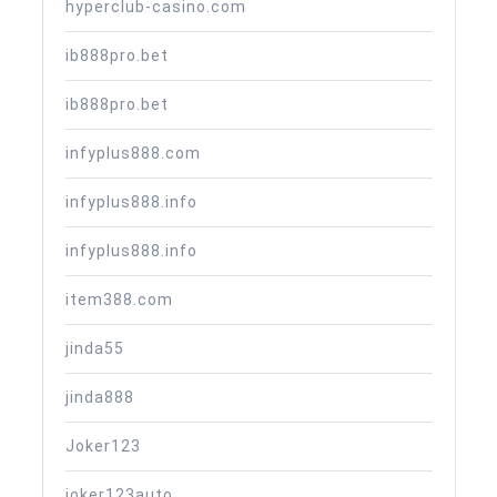
hyperclub-casino.com
ib888pro.bet
ib888pro.bet
infyplus888.com
infyplus888.info
infyplus888.info
item388.com
jinda55
jinda888
Joker123
joker123auto