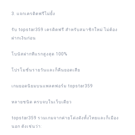
3. แจกเครดิตฟรีไม่ยั้ง
รับ topstar359 เครดิตฟรี สำหรับสมาชิกใหม่ ไม่ต้อง
ฝากเงินก่อน
โบนัสฝากทีแรกสูงสุด 100%
โปรโมชั่นรายวันและก็คืนยอดเสีย
เกมยอดนิยมบนแพลตฟอร์ม topstar359
หลายชนิด ครบจบในเว็บเดียว
topstar359 รวมเกมจากค่ายโด่งดังทั้งไทยและก็เมือง
นอก ดังเช่นว่า: