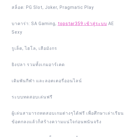
สล็อต: PG Slot, Joker, Pragmatic Play
บาคาร่า: SA Gaming,
topstar359 เข้าสู่ระบบ
AE
Sexy
รูเล็ต, ไฮโล, เสือมังกร
ยิงปลา รวมทั้งเกมอาร์เคด
เดิมพันกีฬา และลอตเตอรี่ออนไลน์
ระบบทดสอบเล่นฟรี
ผู้เล่นสามารถทดสอบเกมต่างๆได้ฟรี เพื่อศึกษาเล่าเรียน
ข้อตกลงแล้วก็สร้างความแน่ใจก่อนพนันจริง