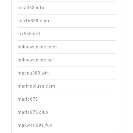
luca333.info
luis16888.com
lux555.net
m4newonline.com
m4newonline.net
macau888.win
marinapluss.com
mario678
mario678.club
maxworld99.fun