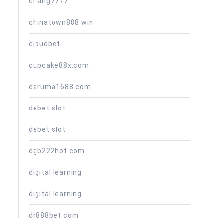
chang7777
chinatown888.win
cloudbet
cupcake88x.com
daruma1688.com
debet slot
debet slot
dgb222hot.com
digital learning
digital learning
dr888bet.com