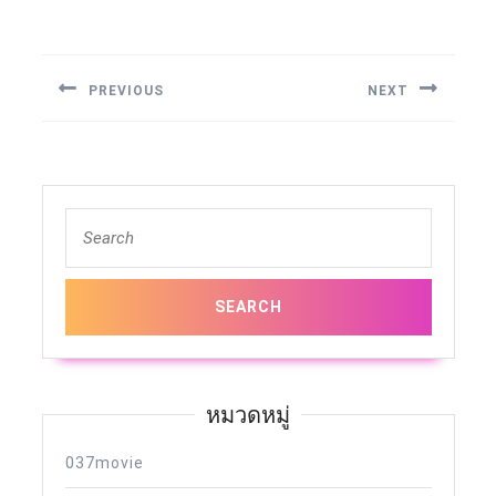
แนะแนว
เรื่อง
PREVIOUS
NEXT
Previous
Next
post:
post:
Search
for:
หมวดหมู่
037movie