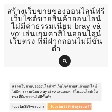
Skip
สร้างเว็บขายของออนไลน์ฟรี
to
content
เว็บไซต์ขายสินค้าออนไลน์
ไม่มีค่าธรรมเนียม bray và
vợ เล่นเกมคาสิโนออนไลน์
เว็บตรง ที่มีฝากถอนไม่มีขั้น
ต่ำ
สร้างเว็บขายของออนไลน์ฟรี เว็บไซต์ขายสินค้าออนไลน์
ไม่มีค่าธรรมเนียม bray và vợ เล่นเกมคาสิโนออนไลน์เว็บ
ตรง ที่มีฝากถอนไม่มีขั้นต่ำ
topstar359win.com
topstar359 เข้าสู่ระบบ 14