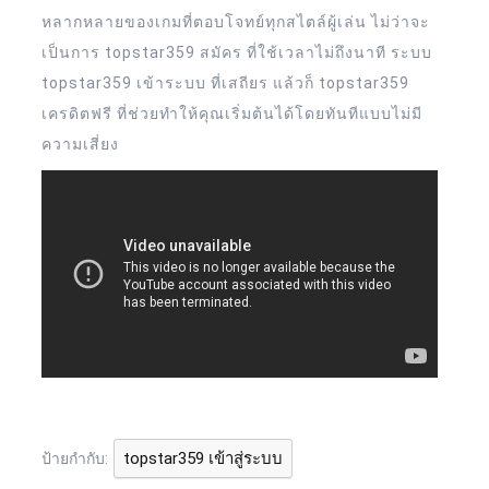
หลากหลายของเกมที่ตอบโจทย์ทุกสไตล์ผู้เล่น ไม่ว่าจะ
เป็นการ topstar359 สมัคร ที่ใช้เวลาไม่ถึงนาที ระบบ
topstar359 เข้าระบบ ที่เสถียร แล้วก็ topstar359
เครดิตฟรี ที่ช่วยทำให้คุณเริ่มต้นได้โดยทันทีแบบไม่มี
ความเสี่ยง
topstar359 เข้าสู่ระบบ
ป้ายกำกับ: