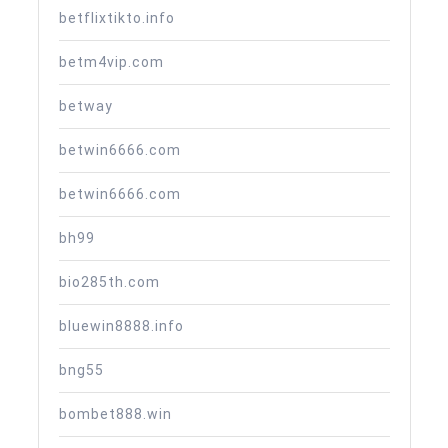
betflixtikto.info
betm4vip.com
betway
betwin6666.com
betwin6666.com
bh99
bio285th.com
bluewin8888.info
bng55
bombet888.win