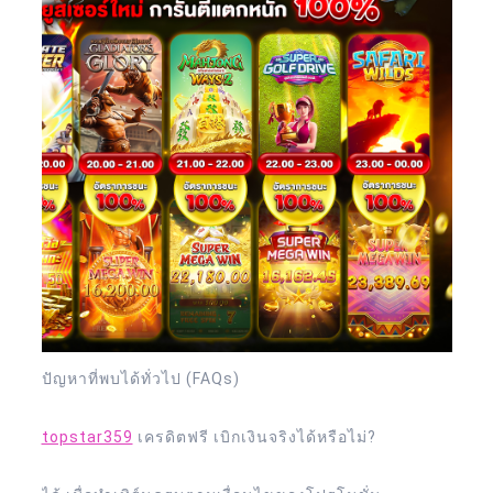
ปัญหาที่พบได้ทั่วไป (FAQs)
topstar359
เครดิตฟรี เบิกเงินจริงได้หรือไม่?