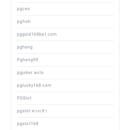
pgceo
pgfish
pggold168bet.com
pgheng
Pgheng99
pgjoker auto
pglucky168.com
PGSlot
pgslot ทางเข้า
pgslot168