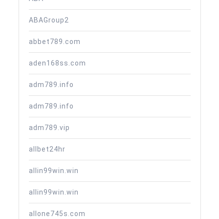
ABAGroup2
abbet789.com
aden168ss.com
adm789.info
adm789.info
adm789.vip
allbet24hr
allin99win.win
allin99win.win
allone745s.com