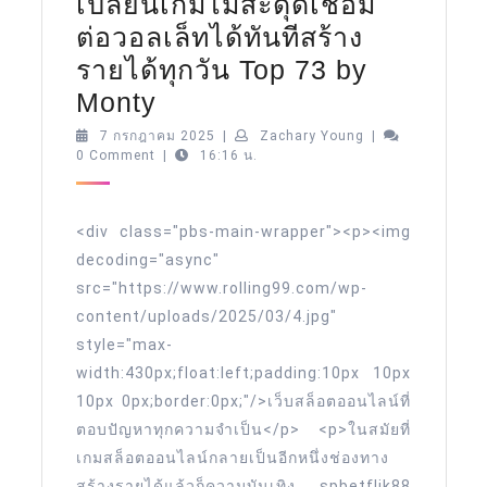
เปลี่ยนเกมไม่สะดุดเชื่อม
ต่อวอลเล็ทได้ทันทีสร้าง
รายได้ทุกวัน Top 73 by
spbetflik88
Monty
เครดิต
7
Zachary
7 กรกฎาคม 2025
|
Zachary Young
|
กรกฎาคม
Young
0 Comment
|
16:16 น.
ฟรี
2025
3
ตุลาคม
<div class="pbs-main-wrapper"><p><img
spbetflik88
decoding="async"
src="https://www.rolling99.com/wp-
สมัคร
content/uploads/2025/03/4.jpg"
เปลี่ยน
style="max-
เกม
width:430px;float:left;padding:10px 10px
ไม่
10px 0px;border:0px;"/>เว็บสล็อตออนไลน์ที่
สะดุด
ตอบปัญหาทุกความจำเป็น</p> <p>ในสมัยที่
เชื่อม
เกมสล็อตออนไลน์กลายเป็นอีกหนึ่งช่องทาง
สร้างรายได้แล้วก็ความบันเทิง spbetflik88