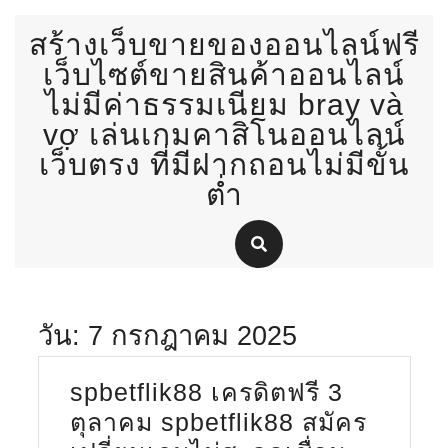
Skip
สร้างเว็บขายของออนไลน์ฟรี
to
content
เว็บไซต์ขายสินค้าออนไลน์
ไม่มีค่าธรรมเนียม bray và
vợ เล่นเกมคาสิโนออนไลน์
เว็บตรง ที่มีฝากถอนไม่มีขั้น
ต่ำ
วัน:
7 กรกฎาคม 2025
spbetflik88 เครดิตฟรี 3
ตุลาคม spbetflik88 สมัคร