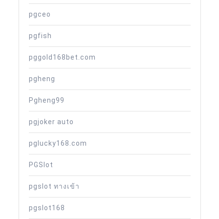
pgceo
pgfish
pggold168bet.com
pgheng
Pgheng99
pgjoker auto
pglucky168.com
PGSlot
pgslot ทางเข้า
pgslot168