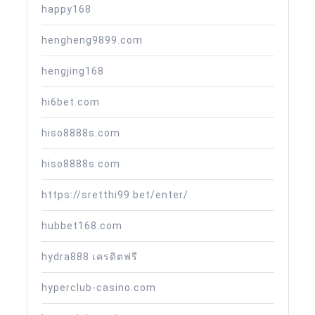
happy168
hengheng9899.com
hengjing168
hi6bet.com
hiso8888s.com
hiso8888s.com
https://sretthi99.bet/enter/
hubbet168.com
hydra888 เครดิตฟรี
hyperclub-casino.com