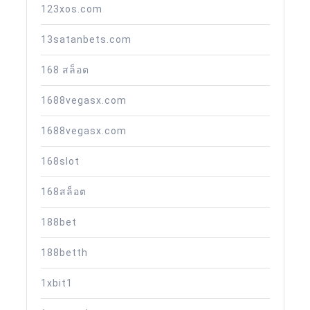
123xos.com
13satanbets.com
168 สล็อต
1688vegasx.com
1688vegasx.com
168slot
168สล็อต
188bet
188betth
1xbit1