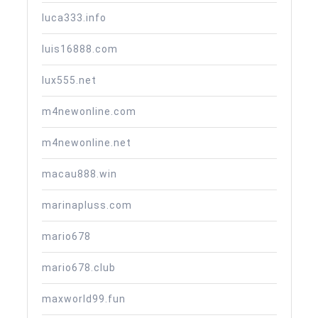
luca333.info
luis16888.com
lux555.net
m4newonline.com
m4newonline.net
macau888.win
marinapluss.com
mario678
mario678.club
maxworld99.fun