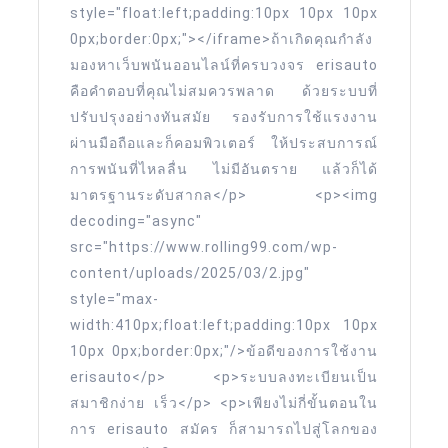
อัปเดต
style="float:left;padding:10px 10px 10px
ใหม่
0px;border:0px;"></iframe>ถ้าเกิดคุณกำลัง
ตลอด
มองหาเว็บพนันออนไลน์ที่ครบวงจร erisauto
เติม
คือคำตอบที่คุณไม่สมควรพลาด ด้วยระบบที่
ปุ๊บ
ปรับปรุงอย่างทันสมัย รองรับการใช้แรงงาน
ผ่านมือถือและก็คอมพิวเตอร์ ให้ประสบการณ์
เข้า
การพนันที่ไหลลื่น ไม่มีอันตราย แล้วก็ได้
ปั๊บ
มาตรฐานระดับสากล</p> <p><img
กำไร
decoding="async"
ต่อ
src="https://www.rolling99.com/wp-
เนื่อง
content/uploads/2025/03/2.jpg"
ทุก
style="max-
width:410px;float:left;padding:10px 10px
วัน
10px 0px;border:0px;"/>ข้อดีของการใช้งาน
Top
erisauto</p> <p>ระบบลงทะเบียนเป็น
31
สมาชิกง่าย เร็ว</p> <p>เพียงไม่กี่ขั้นตอนใน
by
การ erisauto สมัคร ก็สามารถไปสู่โลกของ