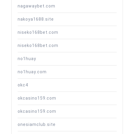
nagawaybet.com
nakoya1688.site
niseko168bet.com
niseko168bet.com
no1huay
no1huay.com
okc4
okcasino159.com
okcasino159.com
onesiamclub.site