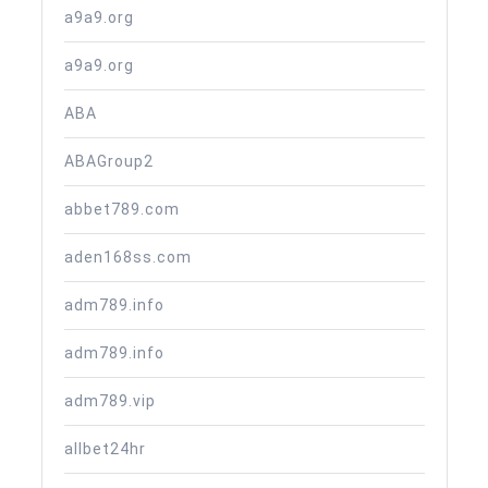
a9a9.org
a9a9.org
ABA
ABAGroup2
abbet789.com
aden168ss.com
adm789.info
adm789.info
adm789.vip
allbet24hr