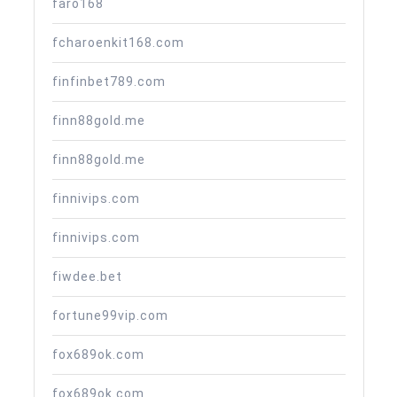
faro168
fcharoenkit168.com
finfinbet789.com
finn88gold.me
finn88gold.me
finnivips.com
finnivips.com
fiwdee.bet
fortune99vip.com
fox689ok.com
fox689ok.com