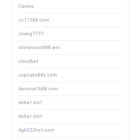
Casino
cc11388.com
chang7777
chinatown888.win
cloudbet
cupcake88x.com
daruma1688.com
debet slot
debet slot
dgb222hot.com