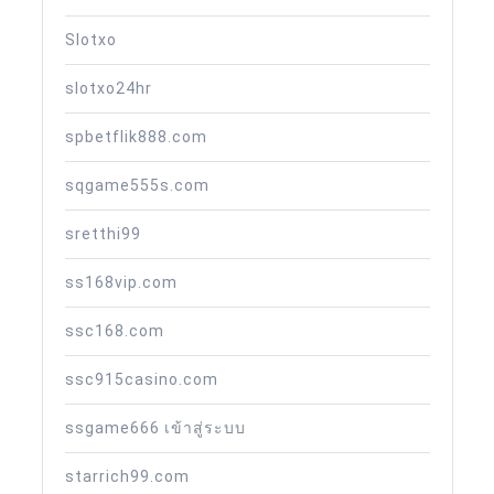
Slotxo
slotxo24hr
spbetflik888.com
sqgame555s.com
sretthi99
ss168vip.com
ssc168.com
ssc915casino.com
ssgame666 เข้าสู่ระบบ
starrich99.com