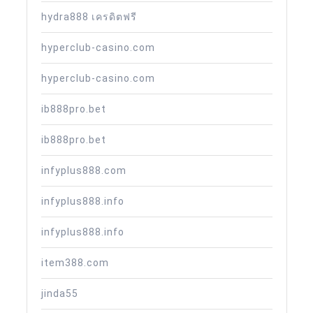
hydra888 เครดิตฟรี
hyperclub-casino.com
hyperclub-casino.com
ib888pro.bet
ib888pro.bet
infyplus888.com
infyplus888.info
infyplus888.info
item388.com
jinda55