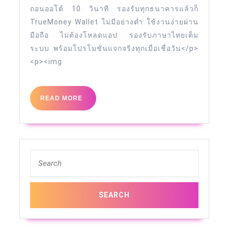
อั้น
ถอนออโต้ 10 วินาที รองรับทุกธนาคารแล้วก็
บา
TrueMoney Wallet ไม่มีอย่างต่ำ ใช้งานง่ายผ่าน
คา
มือถือ ไม่ต้องโหลดแอป รองรับภาษาไทยเต็ม
ร่า
ระบบ พร้อมโปรโมชั่นแจกจริงทุกเมื่อเชื่อวัน</p>
Top
<p><img
9
by
READ
READ MORE
Lavonne
MORE
Search
for: