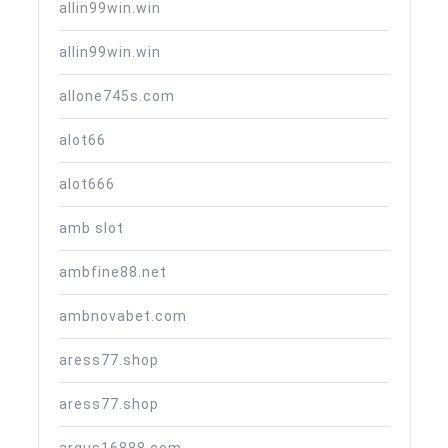
allin99win.win
allin99win.win
allone745s.com
alot66
alot666
amb slot
ambfine88.net
ambnovabet.com
aress77.shop
aress77.shop