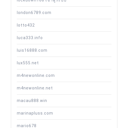
lockdown168 เข้าสู่ระบบ
london6789.com
lotto432
luca333.info
luis16888.com
lux555.net
m4newonline.com
m4newonline.net
macau888.win
marinapluss.com
mario678