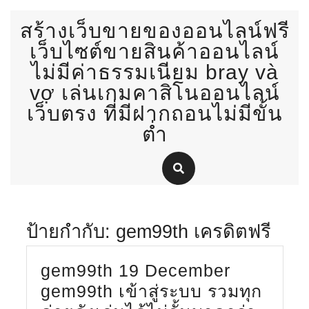
Skip
สร้างเว็บขายของออนไลน์ฟรี
to
content
เว็บไซต์ขายสินค้าออนไลน์
ไม่มีค่าธรรมเนียม bray và
vợ เล่นเกมคาสิโนออนไลน์
เว็บตรง ที่มีฝากถอนไม่มีขั้น
ต่ำ
ป้ายกำกับ:
gem99th เครดิตฟรี
gem99th 19 December
gem99th เข้าสู่ระบบ รวมทุก