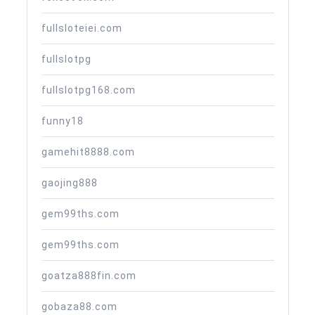
fullsloteiei.com
fullslotpg
fullslotpg168.com
funny18
gamehit8888.com
gaojing888
gem99ths.com
gem99ths.com
goatza888fin.com
gobaza88.com