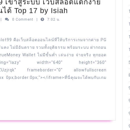
วงจร
 เข้าสู่ระบบ เว็บสล็อตแตกง่าย
สมัคร
Pgslot99
่นได้ Top 17 by Isiah
ง่าย
2
achary
|
0 Comment
|
7:02 น.
oung
Top
May
96
pgslot99
t99 คือเว็บสล็อตออนไลน์ที่ให้บริการเกมจากค่าย PG
by
เข้า
ั่นคง ไม่มีอันตราย รวมทั้งยุติธรรม พร้อมระบบ ฝากถอน
Natisha
สู่
 TrueMoney Wallet ไม่มีขั้นต่ำ เล่นง่าย จ่ายจริง ทุกยอด
ระบบ
g="lazy" width="640" height="360"
เว็บ
zZUzjrqk" frameborder="0" allowfullscreen
x 0px;border:0px;"></iframe>ที่นี่คุณจะได้พบกับเกม
สล็อต
แตก
ง่าย
ไม่
ต้อง
แชร์