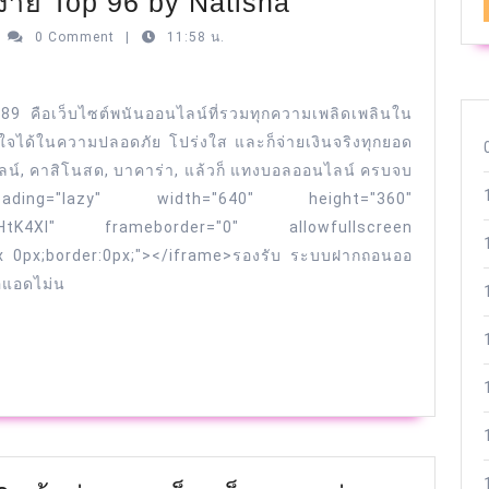
fox689
่าย Top 96 by Natisha
เข้า
chary
0 Comment
|
11:58 น.
ung
สู่
ระบบ
9 คือเว็บไซต์พนันออนไลน์ที่รวมทุกความเพลิดเพลินใน
22
ั่นใจได้ในความปลอดภัย โปร่งใส และก็จ่ายเงินจริงทุกยอด
พฤษภาคม
ลน์, คาสิโนสด, บาคาร่า, แล้วก็ แทงบอลออนไลน์ ครบจบ
fox689
ading="lazy" width="640" height="360"
สมัคร
RNHtK4XI" frameborder="0" allowfullscreen
px 0px;border:0px;"></iframe>รองรับ ระบบฝากถอนออ
สล็อต
รอแอดไม่น
เว็บ
ตรง
คา
สิ
โน
ครบ