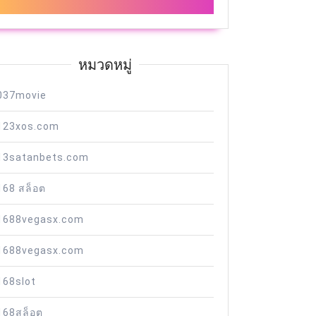
หมวดหมู่
037movie
123xos.com
13satanbets.com
168 สล็อต
1688vegasx.com
1688vegasx.com
168slot
168สล็อต