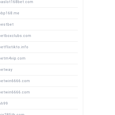
baslot168bet.com
bbp168.me
bestbet
betboxclubs.com
betflixtikto.info
betm4vip.com
betway
betwin6666.com
betwin6666.com
bh99
bio285th.com