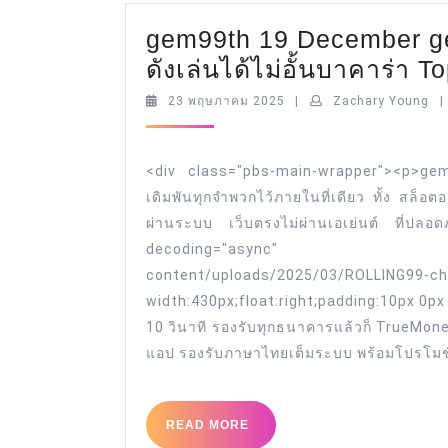
gem99th 19 December gem
ดังเล่นได้ไม่อั้นบาคาร่า 
23
Za
23 พฤษภาคม 2025
|
Zachary Young
|
พฤษภาคม
Yo
2025
<div class="pbs-main-wrapper"><p>gem
เดิมพันทุกจำพวกไว้ภายในที่เดียว ทั้ง สล็
ผ่านระบบ เว็บตรงไม่ผ่านเอเย่นต์ ที่ปล
decoding="async" src="
content/uploads/2025/03/RO
width:430px;float:right;padding:10px 0p
10 วินาที รองรับทุกธนาคารแล้วก็ TrueMoney 
แอป รองรับภาษาไทยเต็มระบบ พร้อมโปรโมชั่น
READ
READ MORE
MORE