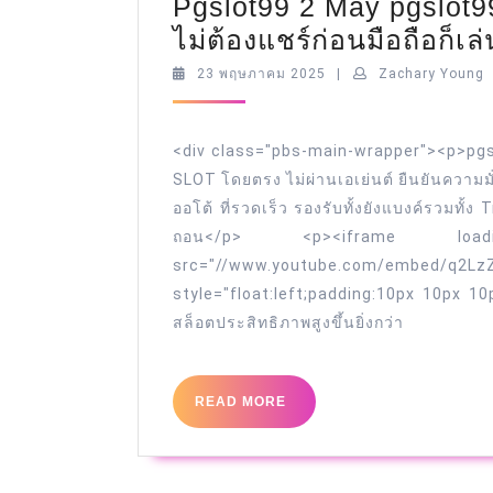
Pgslot99 2 May pgslot99
ไม่ต้องแชร์ก่อนมือถือก็เล
23
Z
23 พฤษภาคม 2025
|
Zachary Young
พฤษภาคม
Y
2025
<div class="pbs-main-wrapper"><p>pgslo
SLOT โดยตรง ไม่ผ่านเอเย่นต์ ยืนยันความม
ออโต้ ที่รวดเร็ว รองรับทั้งยังแบงค์รวมทั้ง
ถอน</p> <p><iframe loadin
src="//www.youtube.com/embed/q2L
style="float:left;padding:10px 10px 10p
สล็อตประสิทธิภาพสูงขึ้นยิ่งกว่า
READ
READ MORE
MORE