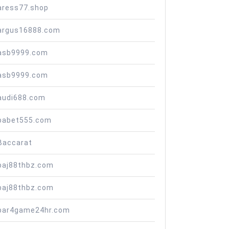
aress77.shop
argus16888.com
asb9999.com
asb9999.com
audi688.com
babet555.com
Baccarat
baj88thbz.com
baj88thbz.com
bar4game24hr.com