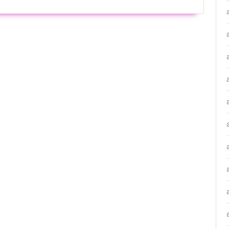
ไม่
อั้น
บา
คา
ร่า
Top
9
by
Lavonne