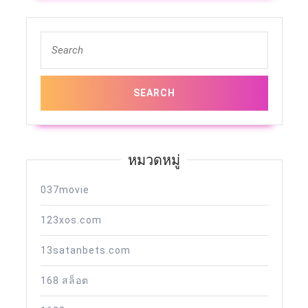
เมื่อ
Top
Search
88
for:
by
Rosalind
หมวดหมู่
037movie
123xos.com
13satanbets.com
168 สล็อต