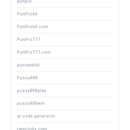
punpro
PunPro66
PunPro66.com
PunPro777
PunPro777.com
puntaek66
Pussy888
pussy888play
pussy888win
qr code generator
ramclubx.com