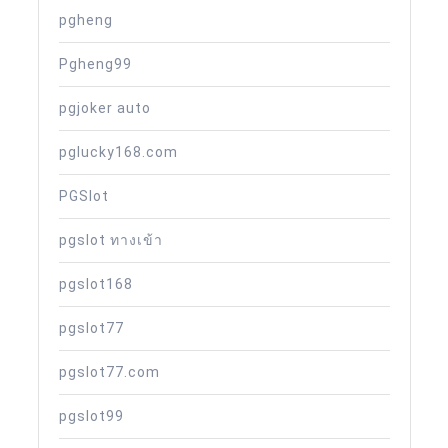
pgheng
Pgheng99
pgjoker auto
pglucky168.com
PGSlot
pgslot ทางเข้า
pgslot168
pgslot77
pgslot77.com
pgslot99