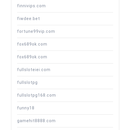
finnivips.com
fiwdee.bet
fortune99vip.com
fox689ok.com
fox689ok.com
fullsloteiei.com
fullslotpg
fullslotpg168.com
funny18
gamehit8888.com