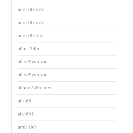
adm789.info
adm789.info
adm789.vip
allbet24hr
allin99win.win
allin99win.win
allone745s.com
alot66
alot666
amb slot