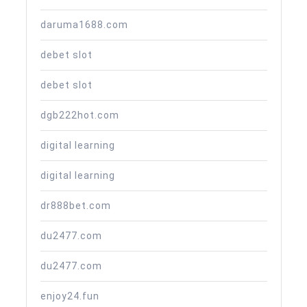
daruma1688.com
debet slot
debet slot
dgb222hot.com
digital learning
digital learning
dr888bet.com
du2477.com
du2477.com
enjoy24.fun