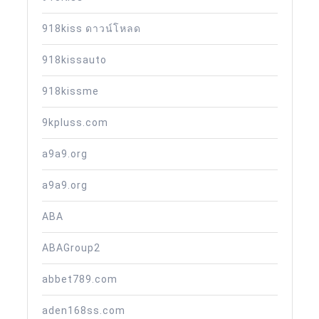
918kiss ดาวน์โหลด
918kissauto
918kissme
9kpluss.com
a9a9.org
a9a9.org
ABA
ABAGroup2
abbet789.com
aden168ss.com