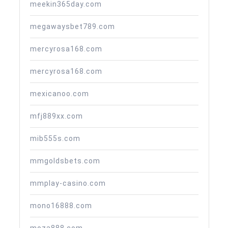
meekin365day.com
megawaysbet789.com
mercyrosa168.com
mercyrosa168.com
mexicanoo.com
mfj889xx.com
mib555s.com
mmgoldsbets.com
mmplay-casino.com
mono16888.com