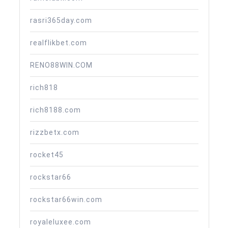
rasri365day.com
realflikbet.com
RENO88WIN.COM
rich818
rich8188.com
rizzbetx.com
rocket45
rockstar66
rockstar66win.com
royaleluxee.com