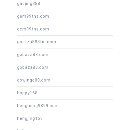
gaojing888
gem99ths.com
gem99ths.com
goatza888fin.com
gobaza88.com
gobaza88.com
gowingo88.com
happy168
hengheng9899.com
hengjing168