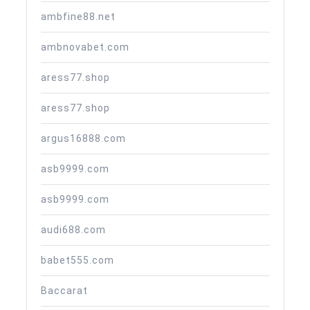
ambfine88.net
ambnovabet.com
aress77.shop
aress77.shop
argus16888.com
asb9999.com
asb9999.com
audi688.com
babet555.com
Baccarat