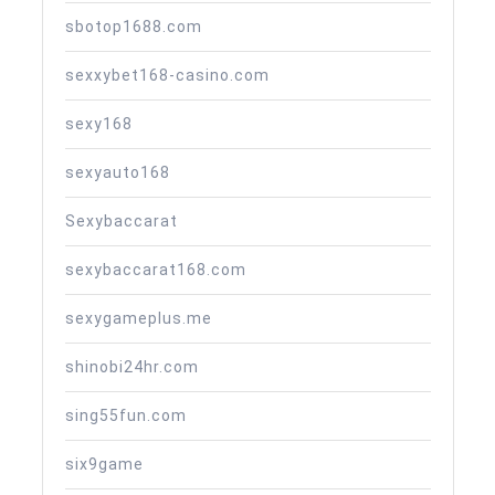
sbotop1688.com
sexxybet168-casino.com
sexy168
sexyauto168
Sexybaccarat
sexybaccarat168.com
sexygameplus.me
shinobi24hr.com
sing55fun.com
six9game