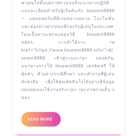
ไม่มี
พาคุณไล่ตั้งแต่ภาพรวมจนถึงแนวทางปฏิบัติ
จำกัด
แบบละเอียดสำหรับผู้เริ่มต้นกับ bluewin8888
ถอน
— แพลตฟอร์มที่มีเกมหลากหลาย โปรโมชั่น
และช่องทางฝากถอนที่รองรับผู้เล่นในประเทศ
ได้
โดยเนื้อหาจะครอบคลุมวิธี bluewin8888
ไม่มี
สมัคร, การทำให้การ <a
ค่า
href="https://www.bluewin8888.info/">bl
ธร
uewin8888 เข้าสู่ระบบ</a> ปลอดภัย,
รม
แนวทางการใช้ bluewin8888 เครดิตฟรี ให้
เนียม
คุ้มค่า, ตัวอย่างกรณีศึกษา และคำถามที่ผู้เล่น
มักสงสัย เพื่อให้คุณตัดสินใจได้อย่างมีข้อมูล
เช็ก
ก่อนทดลองใช้งานจริง</p> <p>ภาพรวมสั้น ๆ
สถานะ
ของ
ย้อน
หลัง
ได้
READ
READ MORE
MORE
ทุก