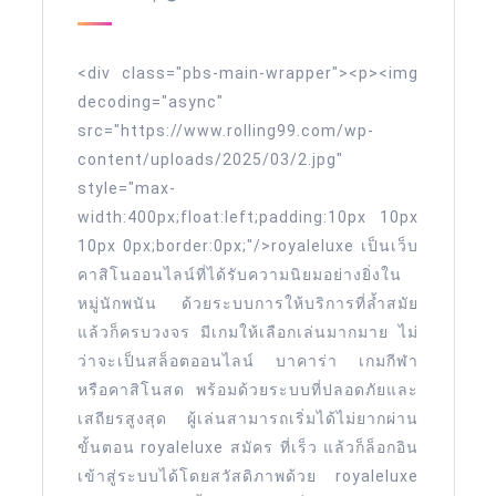
ฟรี
2025
Lona
25
พฤษภาคม
<div class="pbs-main-wrapper"><p><img
royaleluxe
decoding="async"
src="https://www.rolling99.com/wp-
รางวัล
content/uploads/2025/03/2.jpg"
ใหญ่
style="max-
มา
width:400px;float:left;padding:10px 10px
ทันใจ
10px 0px;border:0px;"/>royaleluxe เป็นเว็บ
สล็อต
คาสิโนออนไลน์ที่ได้รับความนิยมอย่างยิ่งใน
แตก
หมู่นักพนัน ด้วยระบบการให้บริการที่ล้ำสมัย
ง่าย
แล้วก็ครบวงจร มีเกมให้เลือกเล่นมากมาย ไม่
ว่าจะเป็นสล็อตออนไลน์ บาคาร่า เกมกีฬา
เพียบ
หรือคาสิโนสด พร้อมด้วยระบบที่ปลอดภัยและ
เล่น
เสถียรสูงสุด ผู้เล่นสามารถเริ่มได้ไม่ยากผ่าน
แล้ว
ขั้นตอน royaleluxe สมัคร ที่เร็ว แล้วก็ล็อกอิน
สบายใจ
เข้าสู่ระบบได้โดยสวัสดิภาพด้วย royaleluxe