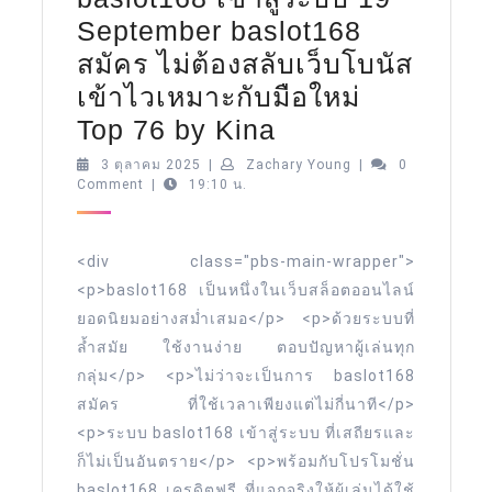
91
September baslot168
by
สมัคร ไม่ต้องสลับเว็บโบนัส
Hayley
เข้าไวเหมาะกับมือใหม่
baslot168
Top 76 by Kina
เข้า
3
Zachary
3 ตุลาคม 2025
|
Zachary Young
|
0
ตุลาคม
Young
Comment
|
19:10 น.
สู่
2025
ระบบ
19
<div class="pbs-main-wrapper">
September
<p>baslot168 เป็นหนึ่งในเว็บสล็อตออนไลน์
ยอดนิยมอย่างสม่ำเสมอ</p> <p>ด้วยระบบที่
baslot168
ล้ำสมัย ใช้งานง่าย ตอบปัญหาผู้เล่นทุก
สมัคร
กลุ่ม</p> <p>ไม่ว่าจะเป็นการ baslot168
ไม่
สมัคร ที่ใช้เวลาเพียงแต่ไม่กี่นาที</p>
ต้อง
<p>ระบบ baslot168 เข้าสู่ระบบ ที่เสถียรและ
สลับ
ก็ไม่เป็นอันตราย</p> <p>พร้อมกับโปรโมชั่น
เว็บ
baslot168 เครดิตฟรี ที่แจกจริงให้ผู้เล่นได้ใช้