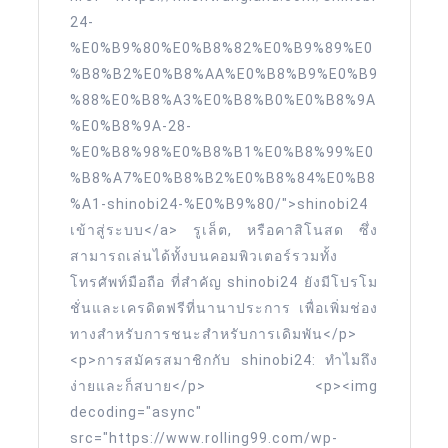
รอบ
24-
ต่อ
%E0%B9%80%E0%B8%82%E0%B9%89%E0
วัน
%B8%B2%E0%B8%AA%E0%B8%B9%E0%B9
%88%E0%B8%A3%E0%B8%B0%E0%B8%9A
จาก
%E0%B8%9A-28-
ยู
%E0%B8%98%E0%B8%B1%E0%B8%99%E0
ส
%B8%A7%E0%B8%B2%E0%B8%84%E0%B8
ทั่ว
%A1-shinobi24-%E0%B9%80/">shinobi24
ประเทศ
เข้าสู่ระบบ</a> รูเล็ต, หรือคาสิโนสด ซึ่ง
ช่วย
สามารถเล่นได้ทั้งบนคอมพิวเตอร์รวมทั้ง
ให้
โทรศัพท์มือถือ ที่สำคัญ shinobi24 ยังมีโปรโม
ชั่นและเครดิตฟรีที่นานาประการ เพื่อเพิ่มช่อง
ตัดสิน
ทางสำหรับการชนะสำหรับการเดิมพัน</p>
ใจ
<p>การสมัครสมาชิกกับ shinobi24: ทำไมถึง
ได้
ง่ายและก็สบาย</p> <p><img
ง่าย
decoding="async"
กว่า
src="https://www.rolling99.com/wp-