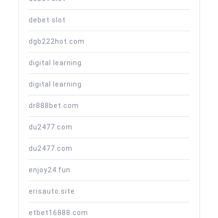
debet slot
dgb222hot.com
digital learning
digital learning
dr888bet.com
du2477.com
du2477.com
enjoy24.fun
erisauto.site
etbet16888.com