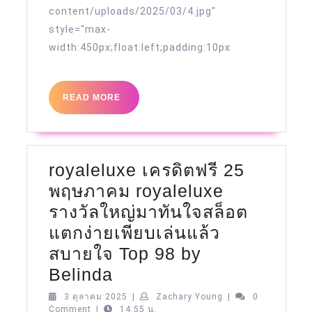
เดิม
content/uploads/2025/03/4.jpg"
style="max-
หลาย
width:450px;float:left;padding:10px
เท่า
ออกแบบ
มา
READ
READ MORE
MORE
สำหรับ
นัก
ปั่น
royaleluxe เครดิตฟรี 25
ทุก
พฤษภาคม royaleluxe
สาย
รางวัลใหญ่มาทันใจสล็อต
โดย
แตกง่ายเพียบเล่นแล้ว
เฉพาะ
สบายใจ Top 98 by
Top
royaleluxe
Belinda
11
เครดิต
3
Zachary
3 ตุลาคม 2025
|
Zachary Young
|
0
by
ตุลาคม
Young
Comment
|
14:55 น.