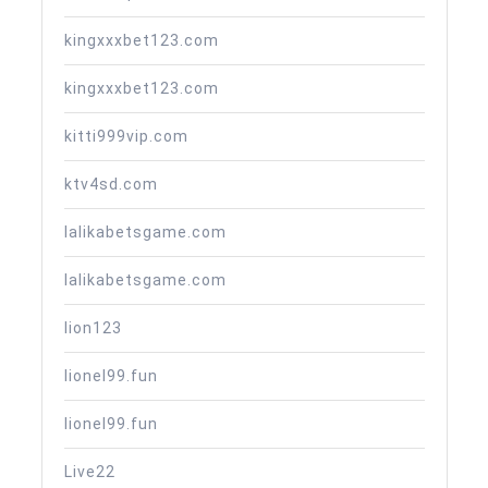
kingxxxbet123.com
kingxxxbet123.com
kitti999vip.com
ktv4sd.com
lalikabetsgame.com
lalikabetsgame.com
lion123
lionel99.fun
lionel99.fun
Live22