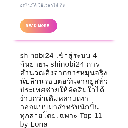
อัตโนมัติ ใช้เวลาไม่เกิน
READ
READ MORE
MORE
shinobi24 เข้าสู่ระบบ 4
กันยายน shinobi24 การ
คำนวณอิงจากการหมุนจริง
นับล้านรอบต่อวันจากยูสทั่ว
ประเทศช่วยให้ตัดสินใจได้
ง่ายกว่าเดิมหลายเท่า
ออกแบบมาสำหรับนักปั่น
ทุกสายโดยเฉพาะ Top 11
shinobi24
by Lona