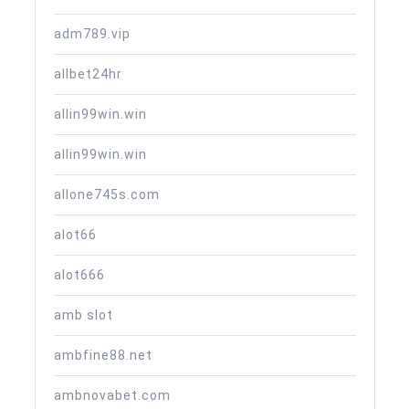
adm789.vip
allbet24hr
allin99win.win
allin99win.win
allone745s.com
alot66
alot666
amb slot
ambfine88.net
ambnovabet.com