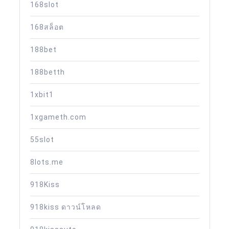
168slot
168สล็อต
188bet
188betth
1xbit1
1xgameth.com
55slot
8lots.me
918Kiss
918kiss ดาวน์โหลด