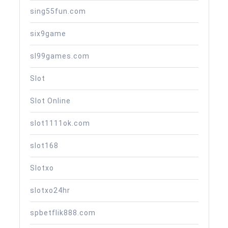
sing55fun.com
six9game
sl99games.com
Slot
Slot Online
slot1111ok.com
slot168
Slotxo
slotxo24hr
spbetflik888.com