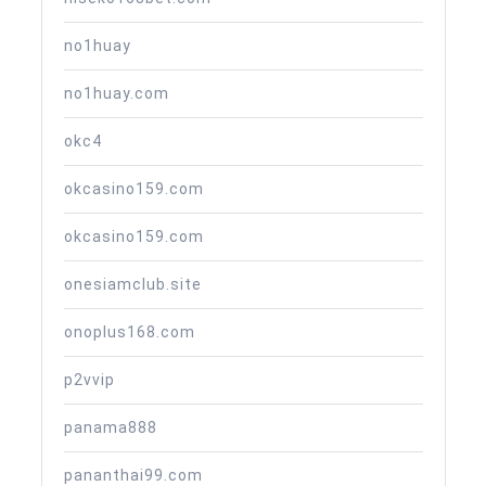
no1huay
no1huay.com
okc4
okcasino159.com
okcasino159.com
onesiamclub.site
onoplus168.com
p2vvip
panama888
pananthai99.com