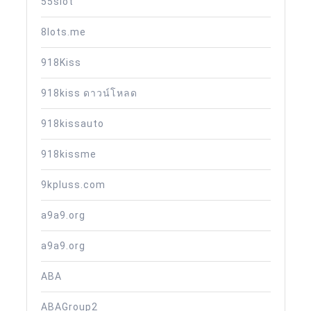
55slot
8lots.me
918Kiss
918kiss ดาวน์โหลด
918kissauto
918kissme
9kpluss.com
a9a9.org
a9a9.org
ABA
ABAGroup2