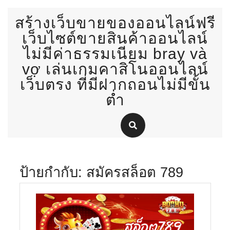
Skip
สร้างเว็บขายของออนไลน์ฟรี
to
content
เว็บไซต์ขายสินค้าออนไลน์
ไม่มีค่าธรรมเนียม bray và
vợ เล่นเกมคาสิโนออนไลน์
เว็บตรง ที่มีฝากถอนไม่มีขั้น
ต่ำ
ป้ายกำกับ:
สมัครสล็อต 789