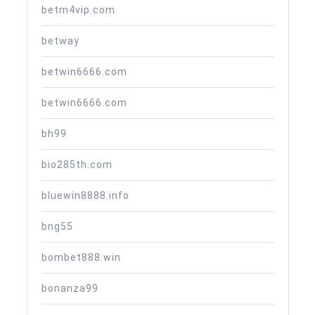
betm4vip.com
betway
betwin6666.com
betwin6666.com
bh99
bio285th.com
bluewin8888.info
bng55
bombet888.win
bonanza99