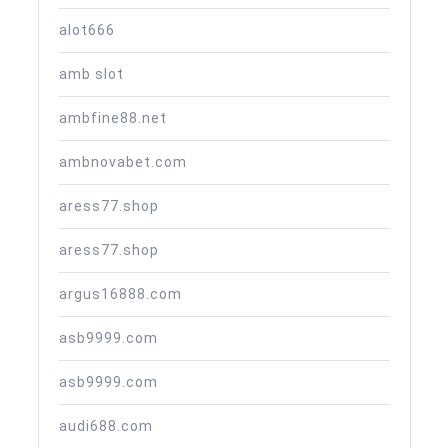
alot666
amb slot
ambfine88.net
ambnovabet.com
aress77.shop
aress77.shop
argus16888.com
asb9999.com
asb9999.com
audi688.com