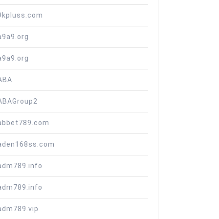
9kpluss.com
a9a9.org
a9a9.org
ABA
ABAGroup2
abbet789.com
aden168ss.com
adm789.info
adm789.info
adm789.vip