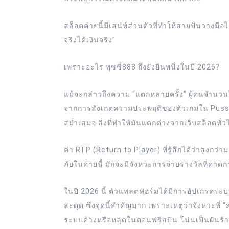
สล็อตค่ายนี้มีเสน่ห์ส่วนตัวที่ทำให้สายปั่นวางมื
จริงได้เงินจริง”
เพราะอะไร พุซซี่888 ถึงยังยืนหนึ่งในปี 2026?
แม้จะกล่าวถึงความ “แตกหลายครั้ง” ผู้คนจำนวนไม
จากการสังเกตความประพฤติของตัวเกมใน Pussy8
สม่ำเสมอ สิ่งที่ทำให้มันแตกต่างจากเว็บสล็อตทั่ว
ค่า RTP (Return to Player) ที่รู้สึกได้ว่าสู
ภัยในค่ายนี้ มักจะมีจังหวะการจ่ายรางวัลที่ค
ในปี 2026 นี้ ตัวแพลตฟอร์มได้มีการอัปเกรดระบบ
สะดุด ซึ่งจุดนี้สำคัญมาก เพราะเหตุว่าจังหวะที่
ระบบค้างหรือหลุดในตอนฟรีสปิน โน่นเป็นฝันร้