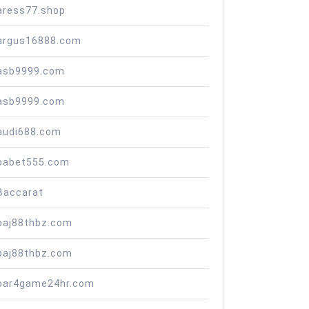
aress77.shop
argus16888.com
asb9999.com
asb9999.com
audi688.com
babet555.com
Baccarat
baj88thbz.com
baj88thbz.com
bar4game24hr.com