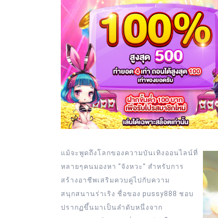
แม้จะพูดถึงโลกของความบันเทิงออนไลน์ที่
หลายๆคนมองหา “จังหวะ” สำหรับการ
สร้างอาชีพเสริมควบคู่ไปกับความ
สนุกสนานร่าเริง ชื่อของ pussy888 ชอบ
ปรากฏขึ้นมาเป็นลำดับหนึ่งจาก