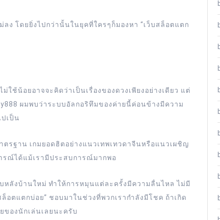
อไม่ลง โดยยิ่งไปกว่านั้นในยุคที่ใครๆก็มองหา “เว็บสล็อตแตก
่ใช้น้อยอาจจะคิดว่าเป็นเรื่องของดวงเพียงอย่างเดียว แต่
88 ผมพบว่าระบบอัลกอริทึมของค่ายนี้ค่อนข้างมีความ
ไปเป็น
งกว่ามาตรฐาน เกมยอดฮิตอย่างแนวเทพเทวดาจีนหรือแนวเผชิญ
าดการณ์ได้แม้เรามีประสบการณ์มากพอ
หลังบ้านใหม่ ทำให้การหมุนแต่ละครั้งมีความลื่นไหล ไม่มี
 “สล็อตแตกบ่อย” ชอบมาในช่วงที่พวกเรากำลังมีโชค ถ้าเกิด
ายของนักเล่นเลยนะครับ