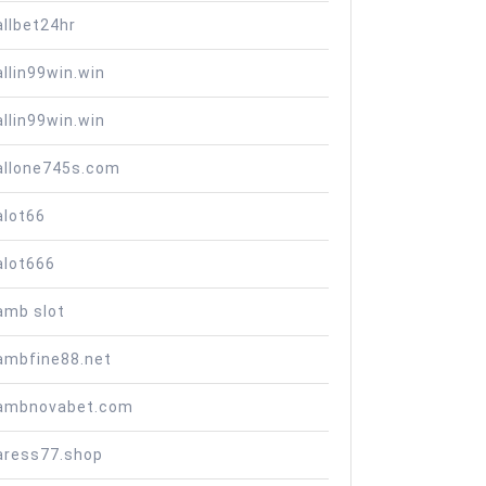
allbet24hr
allin99win.win
allin99win.win
allone745s.com
alot66
alot666
amb slot
ambfine88.net
ambnovabet.com
aress77.shop