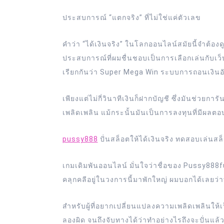
ประสบการณ์ “แตกจริง” ที่ไม่ใช่แค่ตัวเลข
คำว่า “ได้เงินจริง” ในโลกออนไลน์สมัยนี้จำต้องดู
ประสบการณ์ที่ผมชื่นชอบเป็นการเลือกเล่นกับเว็บไ
เรียกกันว่า Super Mega Win ระบบการถอนเงินอั
เพียงแต่ไม่กี่วินาทีเงินก็ฝากบัญชี ซึ่งมันช่วยกา
เพลิดเพลิน แม้กระนั้นมันเป็นการลงทุนที่มีผลตอ
pussy888
ปั่นสล็อตให้ได้เงินจริง ทดสอบเล่นสล็
เกมเดิมพันออนไลน์ มั่นใจว่าชื่อของ Pussy888
คลุกคลีอยู่ในวงการนี้มาพักใหญ่ ผมบอกได้เลยว่าที
สำหรับผู้ที่อยากเปลี่ยนแปลงความเพลิดเพลินให้เ
ลองผิด จนถึงจับทางได้ว่าทำอย่างไรถึงจะปั่นแล้ว