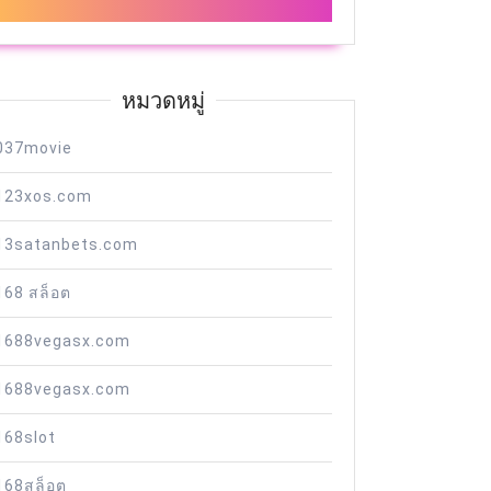
หมวดหมู่
037movie
123xos.com
13satanbets.com
168 สล็อต
1688vegasx.com
1688vegasx.com
168slot
168สล็อต