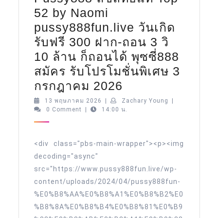
เครดิต
52 by Naomi
ฟรี
pussy888fun.live วันเกิด
สมัคร
รับฟรี 300 ฝาก-ถอน 3 วิ
เล่น
10 ล้าน ก็ถอนได้ พุซซี่888
ง่ายๆ
สมัคร รับโปรโมชั่นพิเศษ 3
ได้ที่
Pussy888
กรกฎาคม 2026
บ้าน
ลิขสิทธิ์
13
Zachary
13 พฤษภาคม 2026
|
Zachary Young
|
Top
พฤษภาคม
Young
0 Comment
|
14:00 น.
แท้
29
2026
Top
by
52
<div class="pbs-main-wrapper"><p><img
Hilario
by
decoding="async"
tangtem168c.com
src="https://www.pussy888fun.live/wp-
Naomi
1
content/uploads/2024/04/pussy888fun-
pussy888fun.liv
มิ
%E0%B8%AA%E0%B8%A1%E0%B8%B2%E0
วัน
ถุนา
%B8%8A%E0%B8%B4%E0%B8%81%E0%B9
เกิด