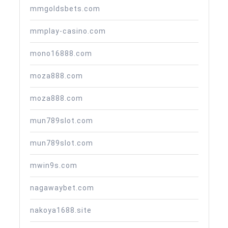
mmgoldsbets.com
mmplay-casino.com
mono16888.com
moza888.com
moza888.com
mun789slot.com
mun789slot.com
mwin9s.com
nagawaybet.com
nakoya1688.site