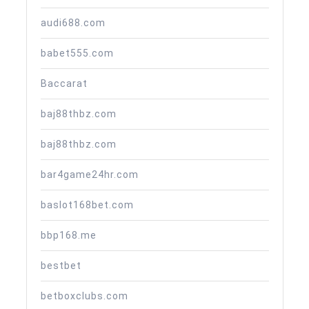
audi688.com
babet555.com
Baccarat
baj88thbz.com
baj88thbz.com
bar4game24hr.com
baslot168bet.com
bbp168.me
bestbet
betboxclubs.com