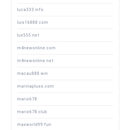
luca333.info
luis16888.com
lux555.net
m4newonline.com
m4newonline.net
macau888.win
marinapluss.com
mario678
mario678.club
maxworld99.fun