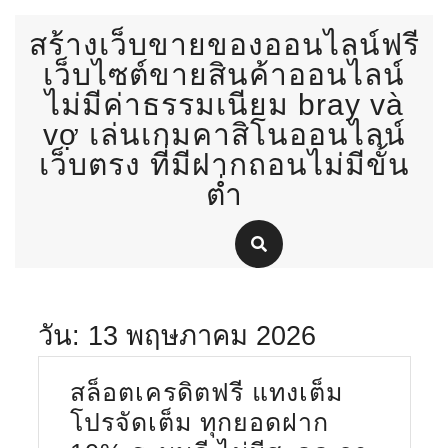
Skip
สร้างเว็บขายของออนไลน์ฟรี
to
content
เว็บไซต์ขายสินค้าออนไลน์
ไม่มีค่าธรรมเนียม bray và
vợ เล่นเกมคาสิโนออนไลน์
เว็บตรง ที่มีฝากถอนไม่มีขั้น
ต่ำ
วัน:
13 พฤษภาคม 2026
สล็อตเครดิตฟรี แทงเต็ม
โปรจัดเต็ม ทุกยอดฝาก