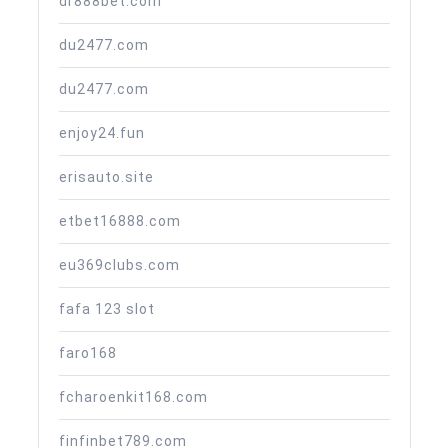
dr888bet.com
du2477.com
du2477.com
enjoy24.fun
erisauto.site
etbet16888.com
eu369clubs.com
fafa 123 slot
faro168
fcharoenkit168.com
finfinbet789.com