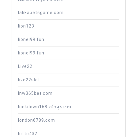
lalikabetsgame.com
lion123
lionel99.fun
lionel99.fun
Live22
live22slot
lnw365bet.com
lockdown168 เข้าสู่ระบบ
london6789.com
lotto432