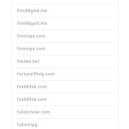
finn88gold.me
finn88gold.me
finnivips.com
finnivips.com
fiwdee.bet
fortune99vip.com
fox689ok.com
fox689ok.com
fullsloteiei.com
fullslotpg