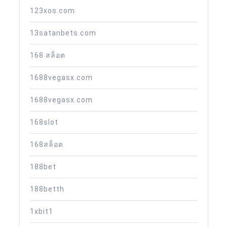
Alejandrina
123xos.com
slotxo24hrd.com
13satanbets.com
12
JUL
168 สล็อต
26
1688vegasx.com
1688vegasx.com
168slot
168สล็อต
188bet
188betth
1xbit1