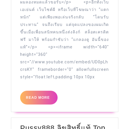
ฝาก
ผมลองหมดแล้วขอรับ</p> <p>อีกทั้งเว็บ
10%
เอเย่นต์ เว็บไซต์ผี หรือเว็บที่โฆษณาว่า “แตก
ระบบ
หนัก” แต่เพียงพอเล่นจริงกลับ “โดนรับ
ประทาน” จนถึงเรียบ แต่จุดแปลงของผมเกิด
ดี
ขึ้นเมื่อเพื่อนสนิทคนหนึ่งส่งลิงก์ สล็อตเครดิต
ไม่มี
ฟรี มาให้ พร้อมกำชับว่า “แกลองดู อันนี้ของ
สะดุด
แท้”</p> <p><iframe width="640"
กา
height="360"
รัน
src="//www.youtube.com/embed/UD0pLh
ตี
crsKY" frameborder="0" allowfullscreen
style="float:left;padding:10px 10px
สมาชิก
ทั้ง
ไทย
READ
READ MORE
MORE
และ
นอก
สล็อต
Pussy888 ลิขสิทธิ์แท้ Top