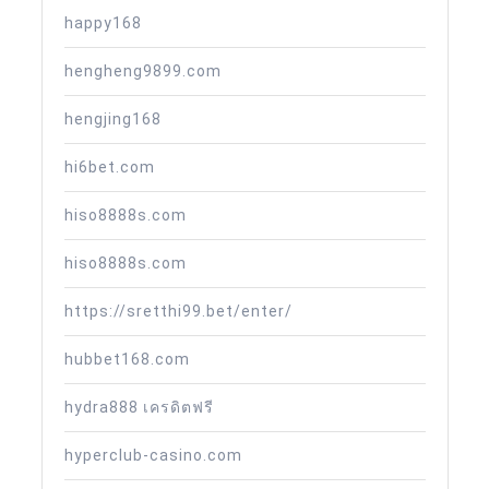
happy168
hengheng9899.com
hengjing168
hi6bet.com
hiso8888s.com
hiso8888s.com
https://sretthi99.bet/enter/
hubbet168.com
hydra888 เครดิตฟรี
hyperclub-casino.com