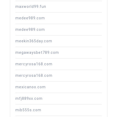
maxworld99.fun
medee989.com
medee989.com
meekin365day.com
megawaysbet789.com
mercyrosa168.com
mercyrosa168.com
mexicanoo.com
mfj889xx.com
mib555s.com