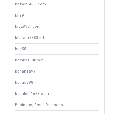
betwin6666.com
bh99
bio285th.com
bluewin8888.info
bng55
bombet888.win
bonanza99
bonus888
boonlert1688.com
Business, Small Business