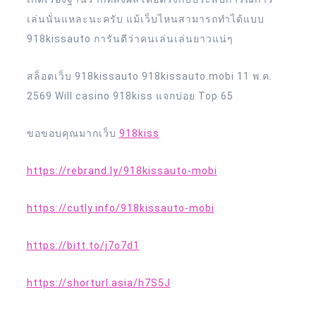
เล่นนั่นแหละนะครับ แม้เว็บไหนสามารถทำได้แบบ
918kissauto การันตีว่าคนเล่นเล่นยาวแน่ๆ
สล็อตเว็บ 918kissauto 918kissauto.mobi 11 พ.ค.
2569 Will casino 918kiss แจกบ่อย Top 65
ขอขอบคุณมากเว็บ
918kiss
https://rebrand.ly/918kissauto-mobi
https://cutly.info/918kissauto-mobi
https://bitt.to/j7o7d1
https://shorturl.asia/h7S5J