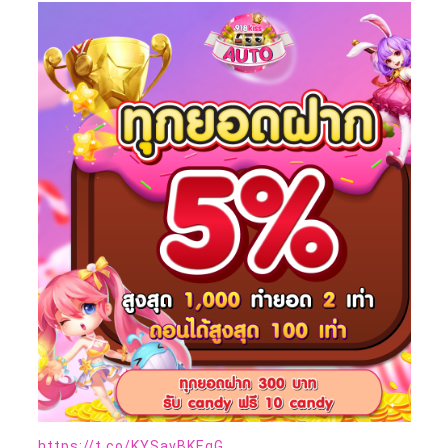
https://t.co/KYSavBKEqG