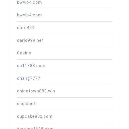
bwvip4.com
bwvip4.com
cafe444
carlo999.net
Casino
cc11388.com
chang7777
chinatown888.win
cloudbet
cupcake88x.com
daruma1688.com