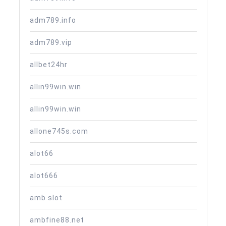
adm789.info
adm789.vip
allbet24hr
allin99win.win
allin99win.win
allone745s.com
alot66
alot666
amb slot
ambfine88.net