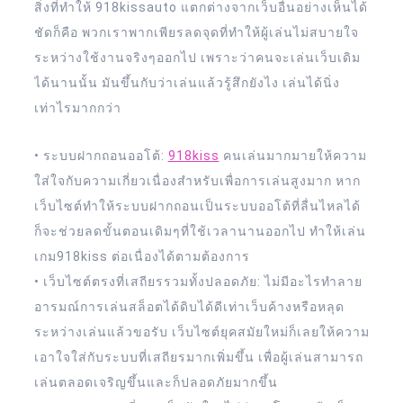
สิ่งที่ทำให้ 918kissauto แตกต่างจากเว็บอื่นอย่างเห็นได้
ชัดก็คือ พวกเราพากเพียรลดจุดที่ทำให้ผู้เล่นไม่สบายใจ
ระหว่างใช้งานจริงๆออกไป เพราะว่าคนจะเล่นเว็บเดิม
ได้นานนั้น มันขึ้นกับว่าเล่นแล้วรู้สึกยังไง เล่นได้นิ่ง
เท่าไรมากกว่า
• ระบบฝากถอนออโต้:
918kiss
คนเล่นมากมายให้ความ
ใส่ใจกับความเกี่ยวเนื่องสำหรับเพื่อการเล่นสูงมาก หาก
เว็บไซต์ทำให้ระบบฝากถอนเป็นระบบออโต้ที่ลื่นไหลได้
ก็จะช่วยลดขั้นตอนเดิมๆที่ใช้เวลานานออกไป ทำให้เล่น
เกม918kiss ต่อเนื่องได้ตามต้องการ
• เว็บไซต์ตรงที่เสถียรรวมทั้งปลอดภัย: ไม่มีอะไรทำลาย
อารมณ์การเล่นสล็อตได้ดิบได้ดีเท่าเว็บค้างหรือหลุด
ระหว่างเล่นแล้วขอรับ เว็บไซต์ยุคสมัยใหม่ก็เลยให้ความ
เอาใจใส่กับระบบที่เสถียรมากเพิ่มขึ้น เพื่อผู้เล่นสามารถ
เล่นตลอดเจริญขึ้นและก็ปลอดภัยมากขึ้น