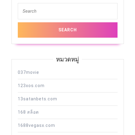
918kiss
Mohammed
Search
Android
Allbet24hr.store
for:
ดาวน์โห
30
918kiss
July
เวอร์ชั่น
2025
ล่าสุด
ตอบ
หมวดหมู่
โจทย์
ทุก
037movie
ความ
123xos.com
ต้องการ
13satanbets.com
สล็อต918
บริการ
168 สล็อต
สุด
1688vegasx.com
พรี