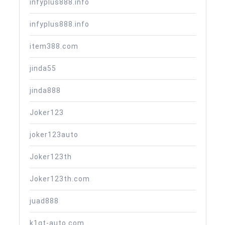
infyplus888.info
infyplus888.info
item388.com
jinda55
jinda888
Joker123
joker123auto
Joker123th
Joker123th.com
juad888
k1gt-auto.com