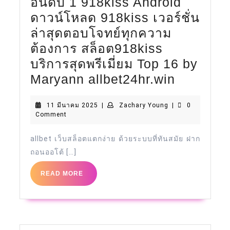
เกม
อันดับ 1 918kiss Android
ออนไลน์
สล็อต
ดาวน์โหลด 918kiss เวอร์ชั่น
ยิง
ล่าสุดตอบโจทย์ทุกความ
ปลา
ต้องการ สล็อต918kiss
เล่น
บริการสุดพรีเมี่ยม Top 16 by
918kiss
ง่าย
Maryann allbet24hr.win
18
allbet24hr
11
Zachary
11 มีนาคม 2025
|
Zachary Young
|
0
กุมภาพันธ
เว็บ
มีนาคม
Young
Comment
68
จริง
2025
918kiss
ซื่อสัตย์
allbet เว็บสล็อตแตกง่าย ด้วยระบบที่ทันสมัย ฝาก
ถอนออโต้ […]
scr888
ไม่มี
เว็บ
โกง
READ
READ MORE
MORE
ตรง
Top
อันดับ
37
1
by