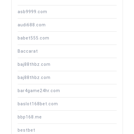
asb9999.com
audi688.com
babet555.com
Baccarat
baj88thbz.com
baj88thbz.com
bar4game24hr.com
baslot168bet.com
bbp168.me
bestbet