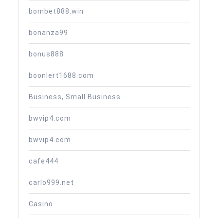
bombet888.win
bonanza99
bonus888
boonlert1688.com
Business, Small Business
bwvip4.com
bwvip4.com
cafe444
carlo999.net
Casino