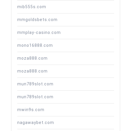
mib555s.com
mmgoldsbets.com
mmplay-casino.com
mono16888.com
moza888.com
moza888.com
mun789slot.com
mun789slot.com
mwin9s.com
nagawaybet.com