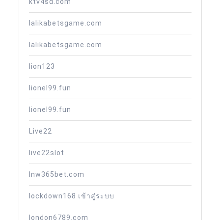
ktv4sd.com
lalikabetsgame.com
lalikabetsgame.com
lion123
lionel99.fun
lionel99.fun
Live22
live22slot
lnw365bet.com
lockdown168 เข้าสู่ระบบ
london6789.com