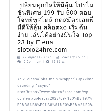
เปลี่ยนทุกบิลให้มีลุ้น โปรโม
ชั่นพิเศษ 199 รับ 500 ตอบ
โจทย์ทุสไตล์ กดสมัครเลยพี่
มีดีให้ลุ้น สล็อตxo เริ่มต้น
ง่าย เล่นได้อย่างมั่นใจ Top
23 by Elena
สล็อตxo
slotxo24hre.com
7
27
Zachary
27 พฤษภาคม 2026
|
Zachary Young
|
พฤษภาคม
Young
0 Comment
|
15:16 น.
มิ.ย.
2026
2026
สล็อตxo
<div class="pbs-main-wrapper"><p><img
คา
decoding="async"
src="https://www.slotxo24hre.com/wp-
สิ
content/uploads/2023/09/%E0%B8%97%
โน
E0%B8%B8%E0%B8%81%E0%B8%A2%E0%
เว็บ