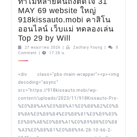
ทำไมหลายคนถึงติดใจ 31
MAY 69 website ใหญ่
918kissauto.mobi คาสิโน
ออนไลน์ เว็บแม่ ทดลองเล่น
918kissauto
Top 29 by Will
เปิด
27
Zachary
27 พฤษภาคม 2026
|
Zachary Young
|
0
พฤษภาคม
Young
Comment
|
17:28 น.
มุม
2026
มอง
คน
<div class="pbs-main-wrapper"><p><img
เล่น
decoding="async"
src="https://918kissauto.mobi/wp-
จริง
content/uploads/2023/11/918Kissauto-Pro-
สล็อต
%E0%B8%AA%E0%B8%A1%E0%B8%B2%E0%B
น่า
8%8A%E0%B8%B4%E0%B8%81%E0%B9%83%
เล่น
E0%B8%AB%E0%B8%A1%E0%B9%88%E0%B8
ตรง
%A3%E0%B8%B1%E0%B8%9A-28-10-66-2-