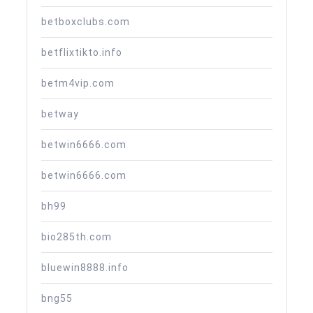
betboxclubs.com
betflixtikto.info
betm4vip.com
betway
betwin6666.com
betwin6666.com
bh99
bio285th.com
bluewin8888.info
bng55