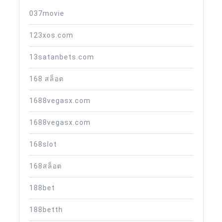
Bettina
037movie
123xos.com
13satanbets.com
168 สล็อต
1688vegasx.com
1688vegasx.com
168slot
168สล็อต
188bet
188betth