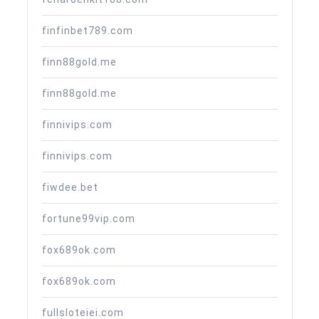
finfinbet789.com
finn88gold.me
finn88gold.me
finnivips.com
finnivips.com
fiwdee.bet
fortune99vip.com
fox689ok.com
fox689ok.com
fullsloteiei.com