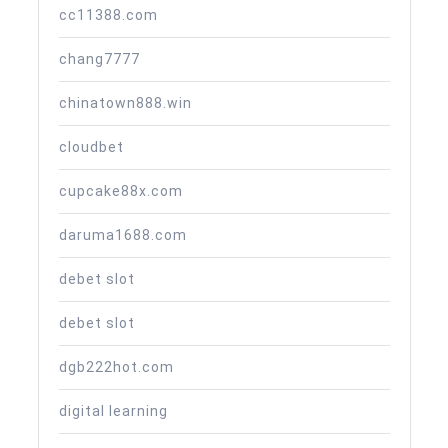
cc11388.com
chang7777
chinatown888.win
cloudbet
cupcake88x.com
daruma1688.com
debet slot
debet slot
dgb222hot.com
digital learning