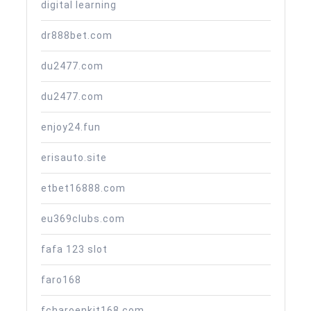
digital learning
dr888bet.com
du2477.com
du2477.com
enjoy24.fun
erisauto.site
etbet16888.com
eu369clubs.com
fafa 123 slot
faro168
fcharoenkit168.com