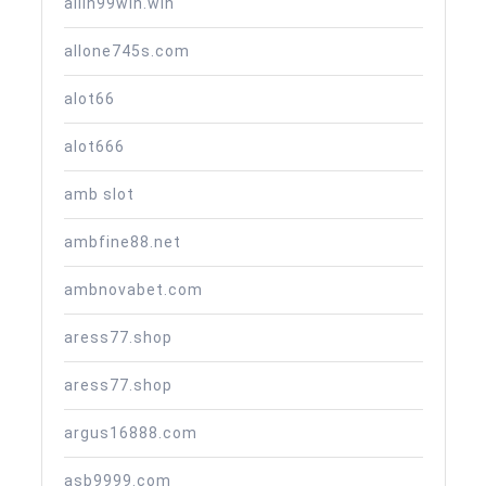
allin99win.win
allone745s.com
alot66
alot666
amb slot
ambfine88.net
ambnovabet.com
aress77.shop
aress77.shop
argus16888.com
asb9999.com