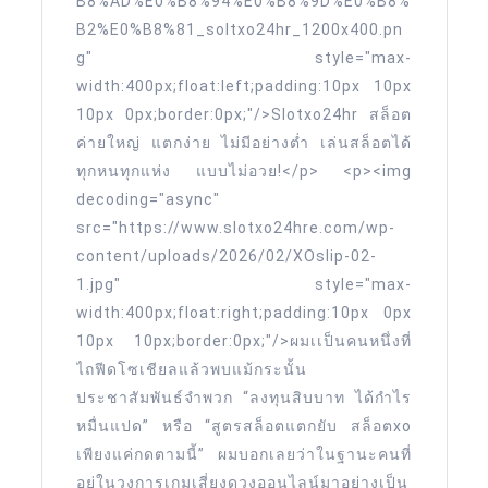
B8%AD%E0%B8%94%E0%B8%9D%E0%B8%
ดี
B2%E0%B8%81_soltxo24hr_1200x400.pn
ที่
g" style="max-
เปลี่ยน
width:400px;float:left;padding:10px 10px
ทุก
10px 0px;border:0px;"/>Slotxo24hr สล็อต
ค่ายใหญ่ แตกง่าย ไม่มีอย่างต่ำ เล่นสล็อตได้
บิล
ทุกหนทุกแห่ง แบบไม่อวย!</p> <p><img
ให้
decoding="async"
มี
src="https://www.slotxo24hre.com/wp-
ลุ้น
content/uploads/2026/02/XOslip-02-
โปร
1.jpg" style="max-
โม
width:400px;float:right;padding:10px 0px
10px 10px;border:0px;"/>ผมเเป็นคนหนึ่งที่
ชั่
ไถฟีดโซเชียลแล้วพบแม้กระนั้น
นพิ
ประชาสัมพันธ์จำพวก “ลงทุนสิบบาท ได้กำไร
เศษ
หมื่นแปด” หรือ “สูตรสล็อตแตกยับ สล็อตxo
199
เพียงแค่กดตามนี้” ผมบอกเลยว่าในฐานะคนที่
รับ
อยู่ในวงการเกมเสี่ยงดวงออนไลน์มาอย่างเป็น