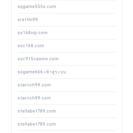
sqgame555s.com
sretthi99
ss168vip.com
ssc168.com
ssc915casino.com
ssgame666 เข้าสู่ระบบ
starrich99.com
starrich99.com
stellabet789.com
stellabet789.com