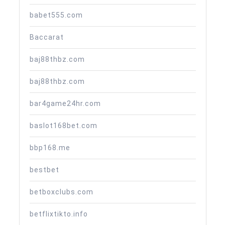
babet555.com
Baccarat
baj88thbz.com
baj88thbz.com
bar4game24hr.com
baslot168bet.com
bbp168.me
bestbet
betboxclubs.com
betflixtikto.info