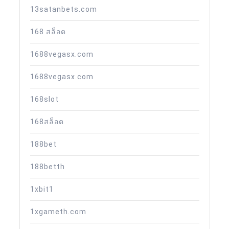
13satanbets.com
168 สล็อต
1688vegasx.com
1688vegasx.com
168slot
168สล็อต
188bet
188betth
1xbit1
1xgameth.com