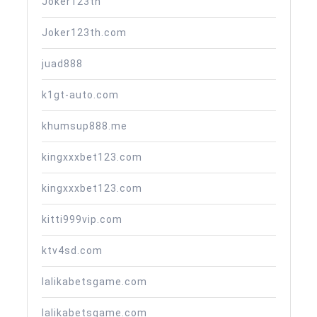
Joker123th
Joker123th.com
juad888
k1gt-auto.com
khumsup888.me
kingxxxbet123.com
kingxxxbet123.com
kitti999vip.com
ktv4sd.com
lalikabetsgame.com
lalikabetsgame.com