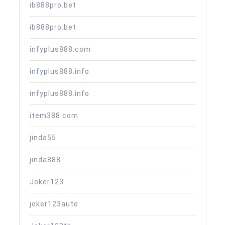
ib888pro.bet
ib888pro.bet
infyplus888.com
infyplus888.info
infyplus888.info
item388.com
jinda55
jinda888
Joker123
joker123auto