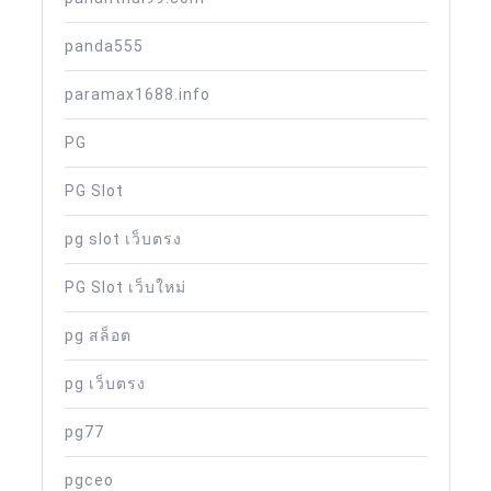
panda555
paramax1688.info
PG
PG Slot
pg slot เว็บตรง
PG Slot เว็บใหม่
pg สล็อต
pg เว็บตรง
pg77
pgceo