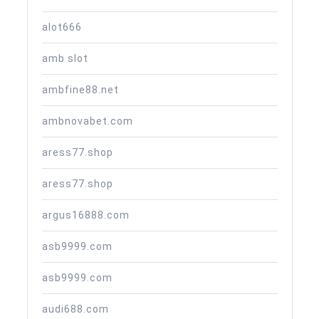
alot666
amb slot
ambfine88.net
ambnovabet.com
aress77.shop
aress77.shop
argus16888.com
asb9999.com
asb9999.com
audi688.com