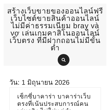
Skip
สร้างเว็บขายของออนไลน์ฟรี
to
content
เว็บไซต์ขายสินค้าออนไลน์
ไม่มีค่าธรรมเนียม bray và
vợ เล่นเกมคาสิโนออนไลน์
เว็บตรง ที่มีฝากถอนไม่มีขั้น
ต่ำ
วัน:
1 มิถุนายน 2026
เซ็กซี่บาคาร่า บาคาร่าเว็บ
ตรงที่เน้นประสบการณ์คน