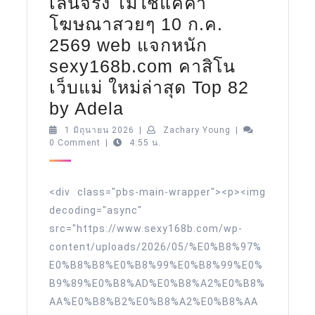
เล่นจริง ไม่ใช่แค่คำ
โฆษณาสวยๆ 10 ก.ค.
2569 web แจกหนัก
sexy168b.com คาสิโน
เว็บแม่ ใหม่ล่าสุด Top 82
เซ็กซี่
by Adela
บา
1
Zachary
1 มิถุนายน 2026
|
Zachary Young
|
มิถุนายน
Young
0 Comment
|
4:55 น.
คา
2026
ร่า
บา
<div class="pbs-main-wrapper"><p><img
คา
decoding="async"
src="https://www.sexy168b.com/wp-
ร่า
content/uploads/2026/05/%E0%B8%97%
เว็บ
E0%B8%B8%E0%B8%99%E0%B8%99%E0%
ตรง
B9%89%E0%B8%AD%E0%B8%A2%E0%B8%
ที่
AA%E0%B8%B2%E0%B8%A2%E0%B8%AA