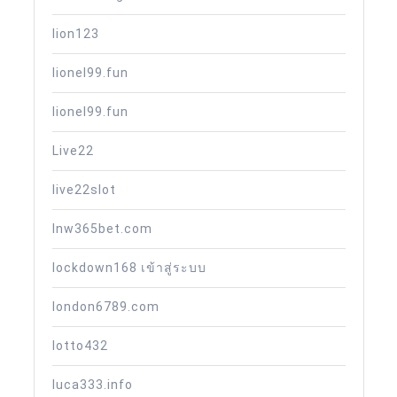
lion123
lionel99.fun
lionel99.fun
Live22
live22slot
lnw365bet.com
lockdown168 เข้าสู่ระบบ
london6789.com
lotto432
luca333.info