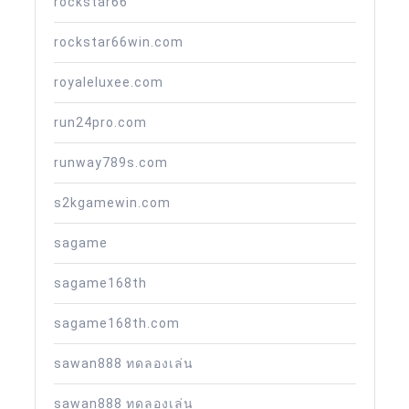
rockstar66
rockstar66win.com
royaleluxee.com
run24pro.com
runway789s.com
s2kgamewin.com
sagame
sagame168th
sagame168th.com
sawan888 ทดลองเล่น
sawan888 ทดลองเล่น