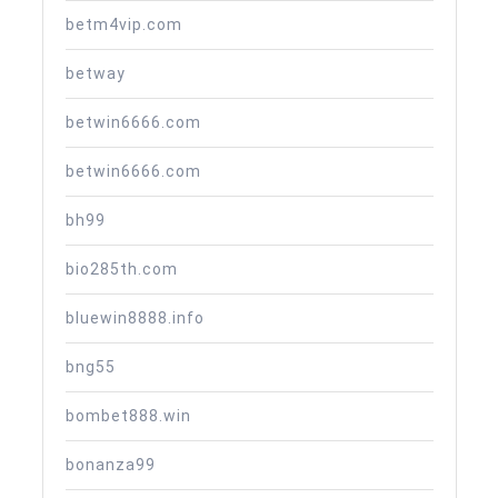
betm4vip.com
betway
betwin6666.com
betwin6666.com
bh99
bio285th.com
bluewin8888.info
bng55
bombet888.win
bonanza99