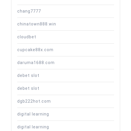
chang7777
chinatown888.win
cloudbet
cupcake88x.com
daruma1688.com
debet slot
debet slot
dgb222hot.com
digital learning
digital learning