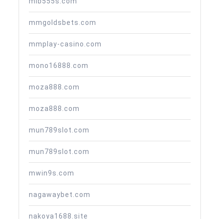
mib555s.com
mmgoldsbets.com
mmplay-casino.com
mono16888.com
moza888.com
moza888.com
mun789slot.com
mun789slot.com
mwin9s.com
nagawaybet.com
nakoya1688.site