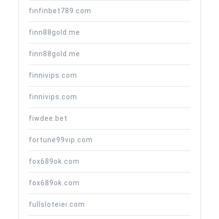
finfinbet789.com
finn88gold.me
finn88gold.me
finnivips.com
finnivips.com
fiwdee.bet
fortune99vip.com
fox689ok.com
fox689ok.com
fullsloteiei.com