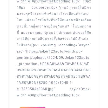
40
width:410px;float:left;padding:10px 10px
by
10px 0px;border:0px;"/>แม้ว่าจะมิได้มีภา
พงามๆหรือระบบซับซ้อนอะไรเหมือนค่ายเกม
Jared
ใหม่ แล้วอะไรเป็นสิ่งที่ทำให้คนเล่นสล็อตเลือก
joker123auto.world
ค่ายนี้มากยิ่งกว่าค่ายอื่นๆกันแน่? ในบทความ
29
นี้ ผมจะพาคุณมาดูเลยว่า ลักษณะเด่นของโจ๊ก
May
เกอร์ที่ค่ายเกมอื่นบางครั้งก็อาจจะไม่มีเป็นยัง
2026
ไงบ้าง?</p> <p><img decoding="async"
src="https://joker123auto.world/wp-
content/uploads/2024/09/Joker123auto
_promotion_%E0%B8%AA%E0%B8%A1%E
0%B8%B2%E0%B8%8A%E0%B8%B4%E0%B
8%81%E0%B9%83%E0%B8%AB%E0%B8%A
1%E0%B9%88250-1040x1040-1-
e1725358449360.jpg" style="max-
width:400px;float:left;padding:10px