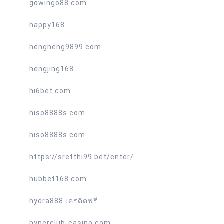
gowingo88.com
happy168
hengheng9899.com
hengjing168
hi6bet.com
hiso8888s.com
hiso8888s.com
https://sretthi99.bet/enter/
hubbet168.com
hydra888 เครดิตฟรี
hyperclub-casino.com