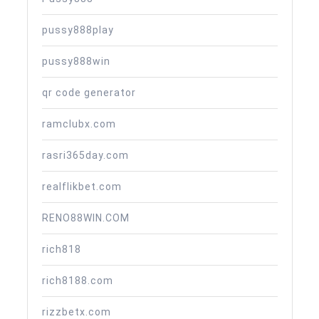
pussy888play
pussy888win
qr code generator
ramclubx.com
rasri365day.com
realflikbet.com
RENO88WIN.COM
rich818
rich8188.com
rizzbetx.com