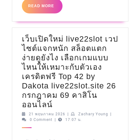
READ
READ MORE
MORE
เว็บเปิดใหม่ live22slot เวป
ไซต์แจกหนัก สล็อตแตก
ง่ายดูยังไง เลือกเกมแบบ
ไหนให้เหมาะกับตัวเอง
เครดิตฟรี Top 42 by
Dakota live22slot.site 26
กรกฎาคม 69 คาสิโน
เว็บ
ออนไลน์
เปิด
21
Zachary
21 พฤษภาคม 2026
|
Zachary Young
|
พฤษภาคม
Young
0 Comment
|
17:07 น.
ใหม่
2026
live22slot