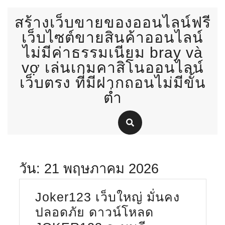
Skip
สร้างเว็บขายของออนไลน์ฟรี
to
content
เว็บไซต์ขายสินค้าออนไลน์
ไม่มีค่าธรรมเนียม bray và
vợ เล่นเกมคาสิโนออนไลน์
เว็บตรง ที่มีฝากถอนไม่มีขั้น
ต่ำ
วัน:
21 พฤษภาคม 2026
Joker123 เว็บใหญ่ มั่นคง
ปลอดภัย ดาวน์โหลด