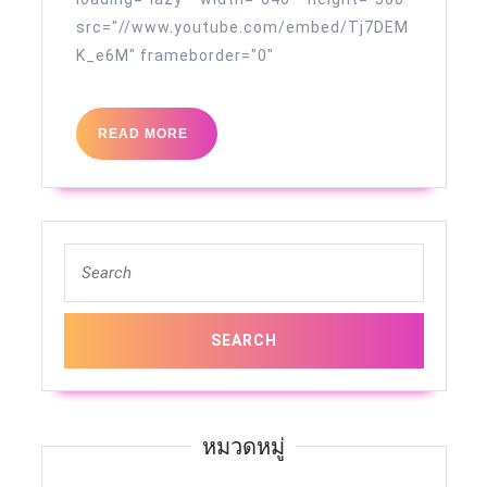
เหมาะ
src="//www.youtube.com/embed/Tj7DEM
กับ
K_e6M" frameborder="0"
ตัว
เอง
เครดิต
READ
READ MORE
MORE
ฟรี
Top
42
Search
by
for:
Dakota
live22slot.site
26
กรกฎาคม
69
หมวดหมู่
คา