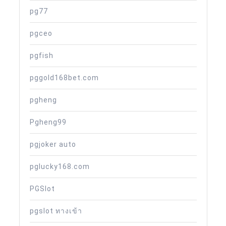
pg77
pgceo
pgfish
pggold168bet.com
pgheng
Pgheng99
pgjoker auto
pglucky168.com
PGSlot
pgslot ทางเข้า