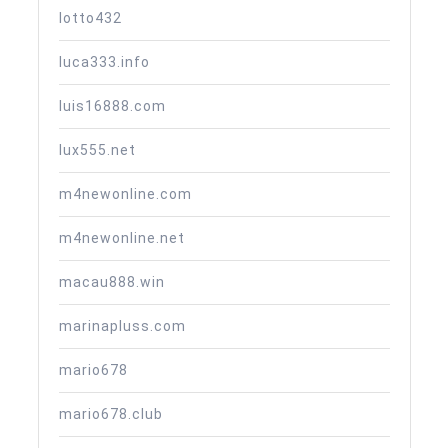
lotto432
luca333.info
luis16888.com
lux555.net
m4newonline.com
m4newonline.net
macau888.win
marinapluss.com
mario678
mario678.club