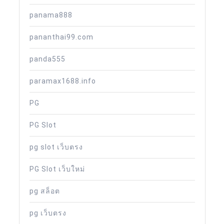
panama888
pananthai99.com
panda555
paramax1688.info
PG
PG Slot
pg slot เว็บตรง
PG Slot เว็บใหม่
pg สล็อต
pg เว็บตรง