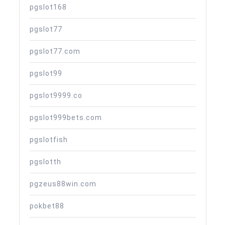
pgslot168
pgslot77
pgslot77.com
pgslot99
pgslot9999.co
pgslot999bets.com
pgslotfish
pgslotth
pgzeus88win.com
pokbet88