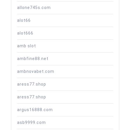
allone745s.com
alot66
alot666
amb slot
ambfine88.net
ambnovabet.com
aress77.shop
aress77.shop
argus16888.com
asb9999.com