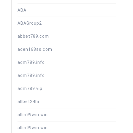
ABA
ABAGroup2
abbet789.com
aden168ss.com
adm789.info
adm789.info
adm789.vip
allbet24hr
allin99win.win
allin99win.win