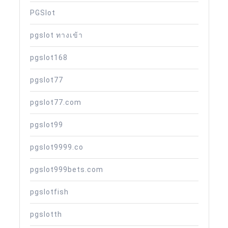
PGSlot
pgslot ทางเข้า
pgslot168
pgslot77
pgslot77.com
pgslot99
pgslot9999.co
pgslot999bets.com
pgslotfish
pgslotth