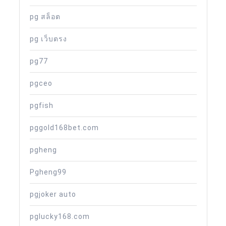
pg สล็อต
pg เว็บตรง
pg77
pgceo
pgfish
pggold168bet.com
pgheng
Pgheng99
pgjoker auto
pglucky168.com