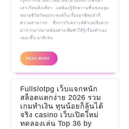
March
<p>การเข้ามหาวิทยาลัยไม่ใช่แค่การศึกษา
26
เล่าเรียนสิ่งเดียว แต่ต้องรู้จักความชื่นชอบจุด
หมายชีวิตวัตถุประสงค์ในเรื่องอาชีพแล้วก็
ความสามารถ ซึ่งการวิเคราะห์ตัวเองจึงควร
มาจากมากมายช่องทางเพื่อทำให้รู้เรื่องตัวเอง
เยอะขึ้น อาทิเช่น
READ
READ MORE
MORE
Fullslotpg เว็บแจกหนัก
สล็อตแตกง่าย 2026 รวม
เกมทำเงิน ทุนน้อยก็ลุ้นได้
จริง casino เว็บเปิดใหม่
ทดลองเล่น Top 36 by