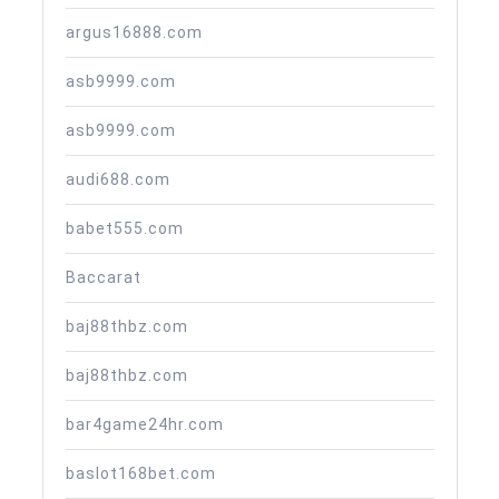
argus16888.com
asb9999.com
asb9999.com
audi688.com
babet555.com
Baccarat
baj88thbz.com
baj88thbz.com
bar4game24hr.com
baslot168bet.com