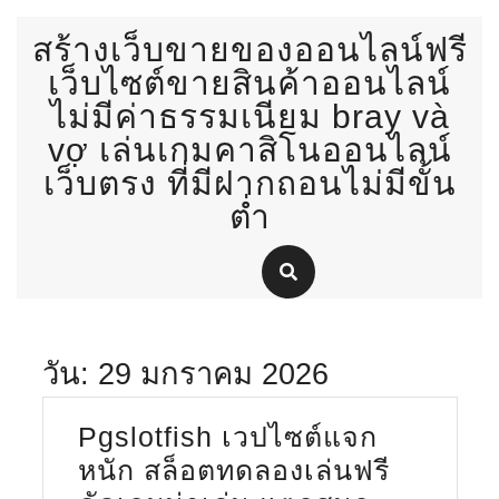
Skip
สร้างเว็บขายของออนไลน์ฟรี
to
content
เว็บไซต์ขายสินค้าออนไลน์
ไม่มีค่าธรรมเนียม bray và
vợ เล่นเกมคาสิโนออนไลน์
เว็บตรง ที่มีฝากถอนไม่มีขั้น
ต่ำ
วัน:
29 มกราคม 2026
Pgslotfish เวปไซต์แจก
หนัก สล็อตทดลองเล่นฟรี