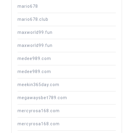
mario678
mario678.club
maxworld99.fun
maxworld99.fun
medee989.com
medee989.com
meekin365day.com
megawaysbet789.com
mercyrosa168.com
mercyrosa168.com