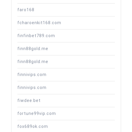
faro168
fcharoenkit168.com
finfinbet789.com
finn88gold.me
finn88gold.me
finnivips.com
finnivips.com
fiwdee.bet
fortune99vip.com
fox689ok.com