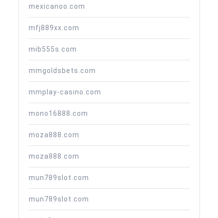
mexicanoo.com
mfj889xx.com
mib555s.com
mmgoldsbets.com
mmplay-casino.com
mono16888.com
moza888.com
moza888.com
mun789slot.com
mun789slot.com