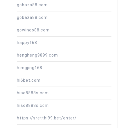
gobaza88.com
gobaza88.com
gowingo88.com
happy168
hengheng9899.com
hengjing168
hi6bet.com
hiso8888s.com
hiso8888s.com
https://sretthi99.bet/enter/