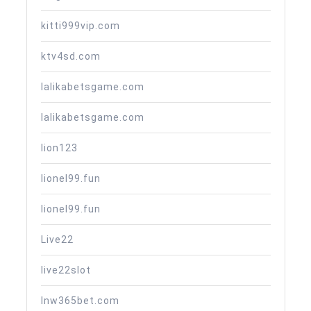
kitti999vip.com
ktv4sd.com
lalikabetsgame.com
lalikabetsgame.com
lion123
lionel99.fun
lionel99.fun
Live22
live22slot
lnw365bet.com