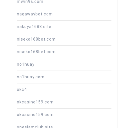
mwin9s.com
nagawaybet.com
nakoya1688.site
niseko168bet.com
niseko168bet.com
no1huay
no1huay.com
okc4
okcasino159.com
okcasino159.com
onesiamclub.site