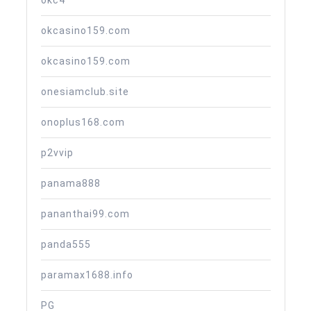
okc4
okcasino159.com
okcasino159.com
onesiamclub.site
onoplus168.com
p2vvip
panama888
pananthai99.com
panda555
paramax1688.info
PG