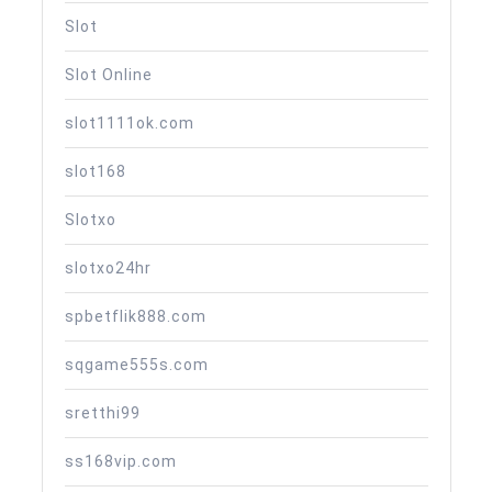
Slot
Slot Online
slot1111ok.com
slot168
Slotxo
slotxo24hr
spbetflik888.com
sqgame555s.com
sretthi99
ss168vip.com