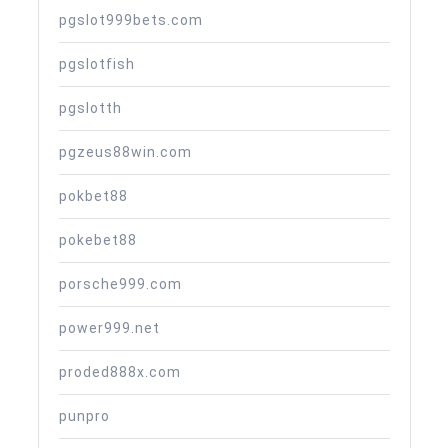
pgslot999bets.com
pgslotfish
pgslotth
pgzeus88win.com
pokbet88
pokebet88
porsche999.com
power999.net
proded888x.com
punpro