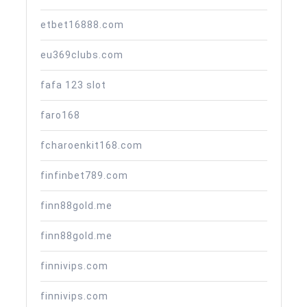
etbet16888.com
eu369clubs.com
fafa 123 slot
faro168
fcharoenkit168.com
finfinbet789.com
finn88gold.me
finn88gold.me
finnivips.com
finnivips.com