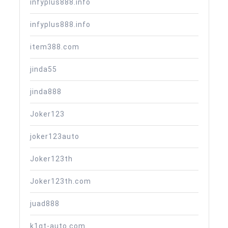
infyplus888.info
infyplus888.info
item388.com
jinda55
jinda888
Joker123
joker123auto
Joker123th
Joker123th.com
juad888
k1gt-auto.com