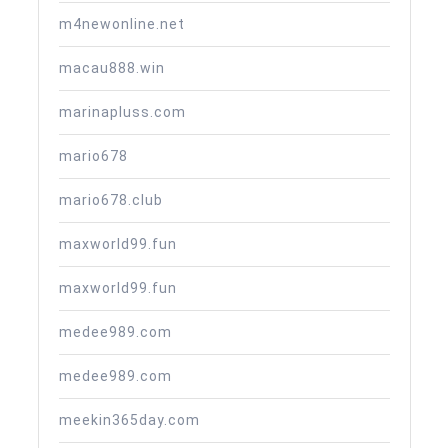
m4newonline.net
macau888.win
marinapluss.com
mario678
mario678.club
maxworld99.fun
maxworld99.fun
medee989.com
medee989.com
meekin365day.com