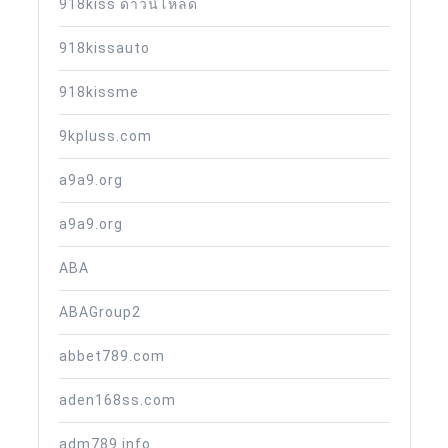
918kiss ดาวน์โหลด
918kissauto
918kissme
9kpluss.com
a9a9.org
a9a9.org
ABA
ABAGroup2
abbet789.com
aden168ss.com
adm789.info