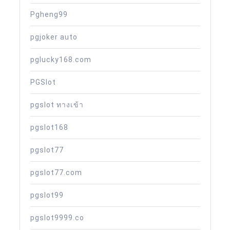
Pgheng99
pgjoker auto
pglucky168.com
PGSlot
pgslot ทางเข้า
pgslot168
pgslot77
pgslot77.com
pgslot99
pgslot9999.co