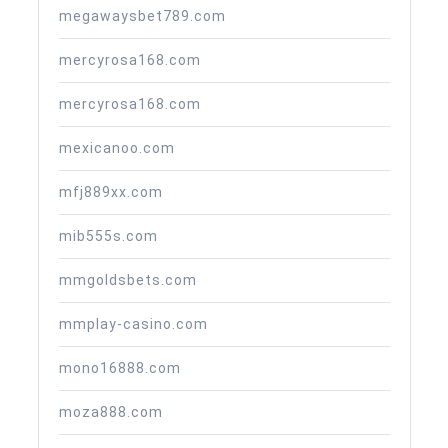
megawaysbet789.com
mercyrosa168.com
mercyrosa168.com
mexicanoo.com
mfj889xx.com
mib555s.com
mmgoldsbets.com
mmplay-casino.com
mono16888.com
moza888.com