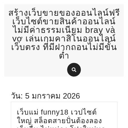
Skip
สร้างเว็บขายของออนไลน์ฟรี
to
content
เว็บไซต์ขายสินค้าออนไลน์
ไม่มีค่าธรรมเนียม bray và
vợ เล่นเกมคาสิโนออนไลน์
เว็บตรง ที่มีฝากถอนไม่มีขั้น
ต่ำ
วัน:
5 มกราคม 2026
เว็บแม่ funny18 เวปไซต์
ใหญ่ สล็อตสายปั่นต้องลอง