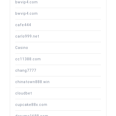
bwvip4.com
bwvip4.com
cafe444
carlo999.net
Casino
cc11388.com
chang7777
chinatown888.win
cloudbet
cupcake88x.com