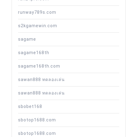
runway789s.com
s2kgamewin.com
sagame
sagame168th
sagame168th.com
sawan888 ทดลองเล่น
sawan888 ทดลองเล่น
sbobet168
sbotop1688.com
sbotop1688.com