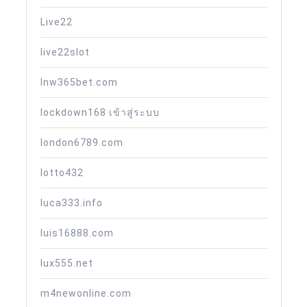
Live22
live22slot
lnw365bet.com
lockdown168 เข้าสู่ระบบ
london6789.com
lotto432
luca333.info
luis16888.com
lux555.net
m4newonline.com