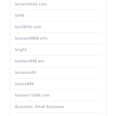
betwin6666.com
bh99
bio285th.com
bluewin8888.info
bng55
bombet888.win
bonanza99
bonus888
boonlert1688.com
Business, Small Business