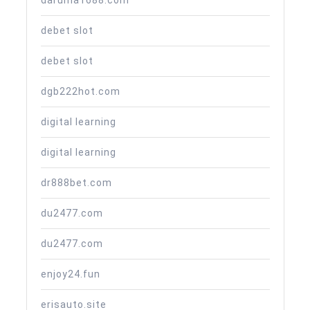
daruma1688.com
debet slot
debet slot
dgb222hot.com
digital learning
digital learning
dr888bet.com
du2477.com
du2477.com
enjoy24.fun
erisauto.site