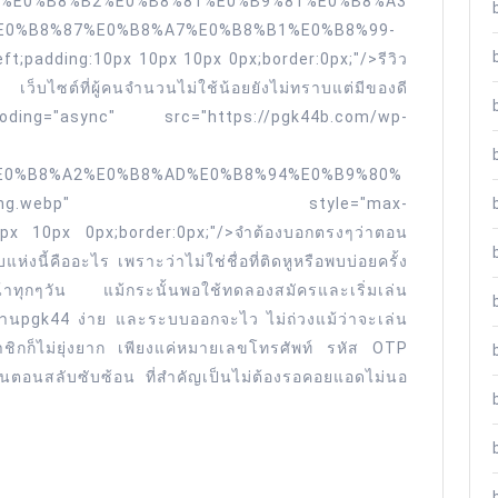
%9D%E0%B8%B2%E0%B8%81%E0%B9%81%E0%B8%A3
สล็อต
E0%B8%87%E0%B8%A7%E0%B8%B1%E0%B8%99-
เริ่ม
eft;padding:10px 10px 10px 0px;border:0px;"/>รีวิว
็บไซต์ที่ผู้คนจำนวนไม่ใช้น้อยยังไม่ทราบแต่มีของดี
ยัง
ng="async" src="https://pgk44b.com/wp-
ไง
ไม่
E0%B8%A2%E0%B8%AD%E0%B8%94%E0%B9%80%
ให้
B8%A25.png.webp" style="max-
พลาด
10px 10px 0px;border:0px;"/>จำต้องบอกตรงๆว่าตอน
ตั้งแต่
บแห่งนี้คืออะไร เพราะว่าไม่ใช่ชื่อที่ติดหูหรือพบบ่อยครั้ง
ศูนย์
่หน้าทุกๆวัน แม้กระนั้นพอใช้ทดลองสมัครและเริ่มเล่น
ช้งานpgk44 ง่าย และระบบออกจะไว ไม่ถ่วงแม้ว่าจะเล่น
ถึง
ชิกก็ไม่ยุ่งยาก เพียงแค่หมายเลขโทรศัพท์ รหัส OTP
กด
ีขั้นตอนสลับซับซ้อน ที่สำคัญเป็นไม่ต้องรอคอยแอดไม่นอ
สปิน
เป็น
26
NOV