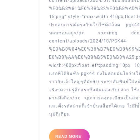
content/uploads/2024/01/%E0%B8
%E0%B8%81%E0%B8%82%E0%B8%AD%
15.png" style="max-width:410px;float:l
ประสบการณ์ตรงกับเว็บไซต์สล็อต pgk44 เว
หลบซ่อนอยู่</p> <p><img decodi
content/uploads/2024/10/PGK44-
%E0%B8%84%E0%B8%B7%E0%B8%99%
E0%B8%AA%E0%B8%B5%E0%
width:400px;float:left;padding:10px 
แรกที่ได้ยินชื่อ pgk44 ยังไม่ค่อยมั่นใจว่าเว็
ราวกับเจ้าใหญ่ๆที่มักยิงประชาสัมพันธ์ใส
จริงๆความรู้สึกแรกซึ่งมันมองเรียบง่าย ใ
ผ่านมือถือ</p> <p>การลงทะเบียนเป็นสมา
และตั้งรหัสผ่านก็เข้าปั่นสล็อตได้เลย ไม่ม
นุมัติเตียน
READ
READ MORE