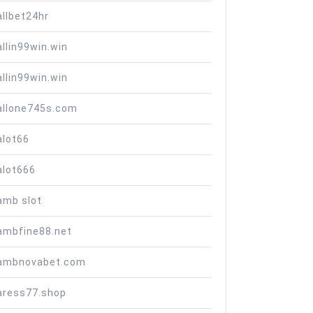
allbet24hr
allin99win.win
allin99win.win
allone745s.com
alot66
alot666
amb slot
ambfine88.net
ambnovabet.com
aress77.shop