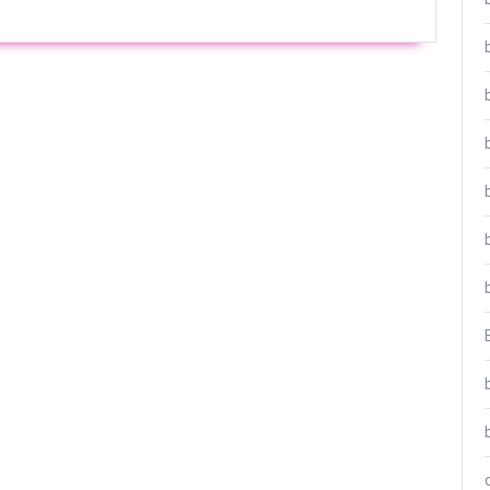
2025
website
ตรง
casino
online
เว็บ
ใหญ่
เครดิต
ฟรี
Top
72
by
Regena