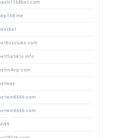
baslot168bet.com
bbp168.me
bestbet
betboxclubs.com
betflixtikto.info
betm4vip.com
betway
betwin6666.com
betwin6666.com
bh99
bio285th.com