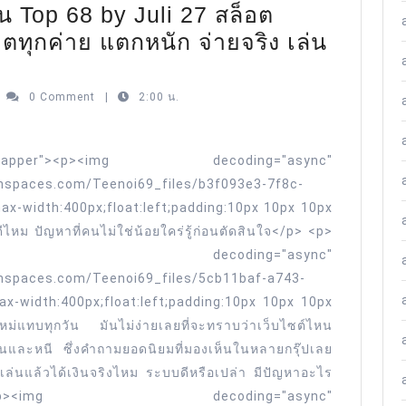
ุผล
น Top 68 by Juli 27 สล็อต
ตทุกค่าย แตกหนัก จ่ายจริง เล่น
sino
าะ
บ
chary
0 Comment
|
2:00 น.
ร
ung
ง
ลอง
apper"><p><img decoding="async"
จิก
น
eanspaces.com/Teenoi69_files/b3f093e3-7f8c-
p
x-width:400px;float:left;padding:10px 10px 10px
5
ไหม ปัญหาที่คนไม่ใช่น้อยใคร่รู้ก่อนตัดสินใจ</p> <p>
ino
ding="async"
eanspaces.com/Teenoi69_files/5cb11baf-a743-
i
x-width:400px;float:left;padding:10px 10px 10px
ดใหม่แทบทุกวัน มันไม่ง่ายเลยที่จะทราบว่าเว็บไซต์ไหน
็อต
บเงินและหนี ซึ่งคำถามยอดนิยมที่มองเห็นในหลายกรุ๊ปเลย
นไลน์
ล่นแล้วได้เงินจริงไหม ระบบดีหรือเปล่า มีปัญหาอะไร
บ
img decoding="async"