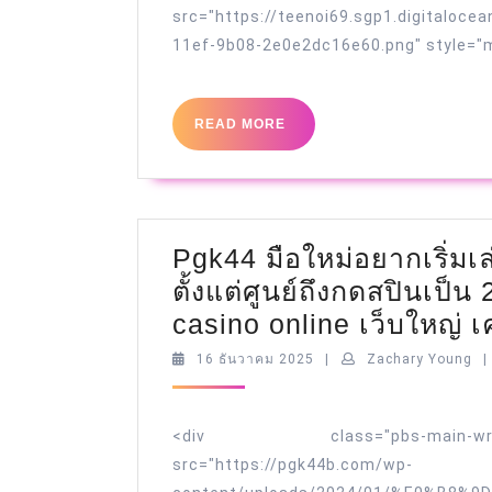
ตร
src="https://teenoi69.sgp1.digitaloc
รว
11ef-9b08-2e0e2dc16e60.png" style="ma
สล
ทุก
READ
READ MORE
ค่
MORE
แต
หน
จ่
Pgk44 มือใหม่อยากเริ่มเล
จริ
ตั้งแต่ศูนย์ถึงกดสปินเป
เล่
casino online เว็บใหญ่ 
ได้
16
Za
16 ธันวาคม 2025
|
Zachary Young
|
ไม่
ธันวาคม
Yo
2025
จำ
<div class="pbs-main-wr
N
src="https://pgk44b.com/wp-
25