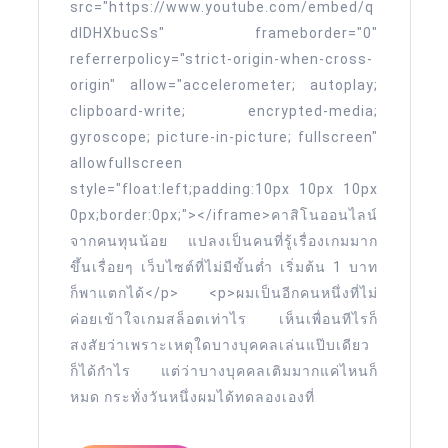
src="https://www.youtube.com/embed/q
การ
dlDHXbucSs" frameborder="0"
จ่าย
referrerpolicy="strict-origin-when-cross-
สูง
origin" allow="accelerometer; autoplay;
ที่สุด
clipboard-write; encrypted-media;
Top
gyroscope; picture-in-picture; fullscreen"
66
allowfullscreen
style="float:left;padding:10px 10px 10px
by
0px;border:0px;"></iframe>คาสิโนออนไลน์
Amanda
จากคนทุนน้อย แปลงเป็นคนที่รู้เรื่องเกมมาก
panama888
ขึ้นเรื่อยๆ เว็บไซต์ที่ไม่มีขั้นต่ำ เริ่มต้น 1 บาท
สมาชิก
ก็พาแตกได้</p> <p>ผมเป็นอีกคนหนึ่งที่ไม่
ใหม่
ค่อยเข้าใจเกมสล็อตเท่าไร เห็นเพื่อนทีไรก็
รับ
สงสัยว่าเพราะเหตุใดบางบุคคลเล่นแป๊บเดียว
ก็ได้กำไร แต่ว่าบางบุคคลเติมมากแค่ไหนก็
250%
หมด กระทั่งวันหนึ่งผมได้ทดลองเองที่
โปร
สุด