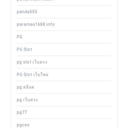
panda555
paramax1688.info
PG
PG Slot
pg slot เว็บตรง
PG Slot เว็บใหม่
pg สล็อต
pg เว็บตรง
pg77
pgceo