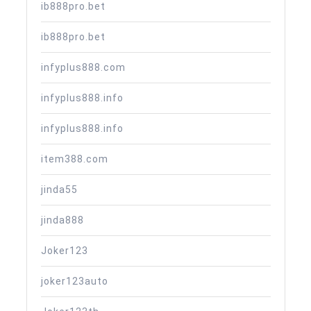
ib888pro.bet
ib888pro.bet
infyplus888.com
infyplus888.info
infyplus888.info
item388.com
jinda55
jinda888
Joker123
joker123auto