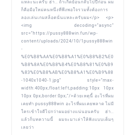
งาน
แหละนะครับ ฮ่า… ถ้าเกิดย้อนกลับไปปีก่อน ผม
ก็คือมือใหม่คนหนึ่งที่พึงพอใจรวมทั้งต้องการ
ลื่น
ลองเล่นเกมสล็อตนั่นแหละครับผม</p> <p>
ไหล
<img decoding="async"
มาตรฐาน
src="https://pussy888win.fun/wp-
ระดับ
content/uploads/2024/10/1pussy888win
โลก
-
pussy888
%E0%B8%AA%E0%B8%A1%E0%B8%B2%E0
ให้
%B8%8A%E0%B8%B4%E0%B8%81%E0%B9
%83%E0%B8%AB%E0%B8%A1%E0%B9%88
นัก
-1040x1040-1.jpg" style="max-
ลงทุน
width:400px;float:left;padding:10px 10px
เลือก
10px 0px;border:0px;"/>ด้วยเหตุนี้ อะไรที่ผม
แบบ
เคยทำ pussy888win อะไรที่ผมเคยพลาด ไม่มี
จุใจ
ใครเข้าใจดีไปกว่าผมอย่างแน่นอนครับ ฮ่า…
Top
แล้วก็บทความนี้ ผมจะมาเล่าให้ฟังแบบเต็มๆ
เลยว่า
80