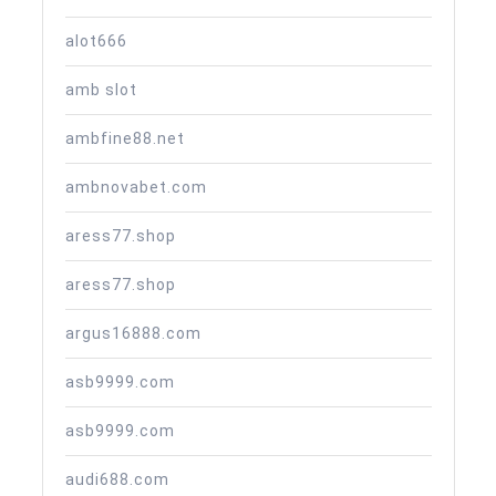
alot666
amb slot
ambfine88.net
ambnovabet.com
aress77.shop
aress77.shop
argus16888.com
asb9999.com
asb9999.com
audi688.com