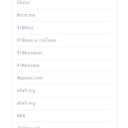
55slot
8lots.me
918Kiss
918kiss ดาวน์โหลด
918kissauto
918kissme
9kpluss.com
a9a9.org
a9a9.org
ABA