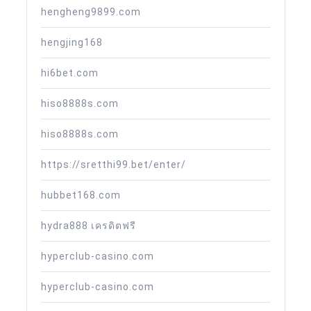
hengheng9899.com
hengjing168
hi6bet.com
hiso8888s.com
hiso8888s.com
https://sretthi99.bet/enter/
hubbet168.com
hydra888 เครดิตฟรี
hyperclub-casino.com
hyperclub-casino.com