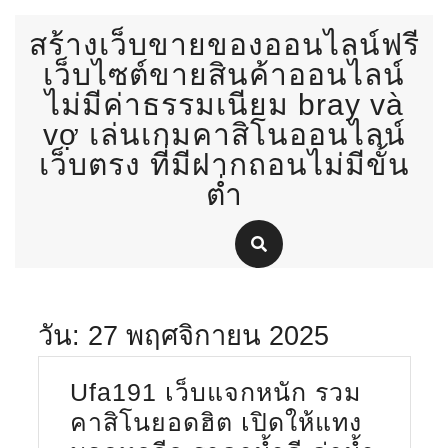
Skip
สร้างเว็บขายของออนไลน์ฟรี
to
content
เว็บไซต์ขายสินค้าออนไลน์
ไม่มีค่าธรรมเนียม bray và
vợ เล่นเกมคาสิโนออนไลน์
เว็บตรง ที่มีฝากถอนไม่มีขั้น
ต่ำ
วัน:
27 พฤศจิกายน 2025
Ufa191 เว็บแจกหนัก รวม
คาสิโนยอดฮิต เปิดให้แทง