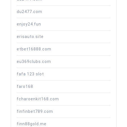
du2477.com
enjoy24.fun
erisauto.site
etbet16888.com
eu369clubs.com
fafa 123 slot
faro168
fcharoenkit168.com
finfinbet789.com
finn88gold.me