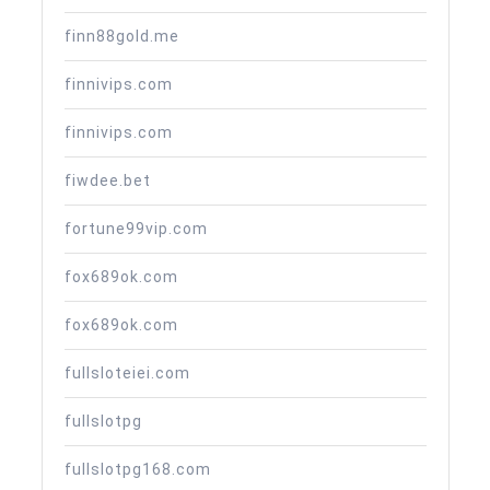
finn88gold.me
finnivips.com
finnivips.com
fiwdee.bet
fortune99vip.com
fox689ok.com
fox689ok.com
fullsloteiei.com
fullslotpg
fullslotpg168.com