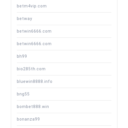
betm4vip.com
betway
betwin6666.com
betwin6666.com
bh99
bio285th.com
bluewin8888.info
bng55
bombet888.win
bonanza99