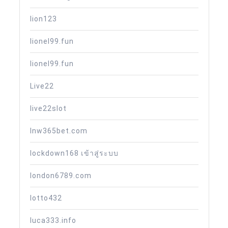
lion123
lionel99.fun
lionel99.fun
Live22
live22slot
lnw365bet.com
lockdown168 เข้าสู่ระบบ
london6789.com
lotto432
luca333.info