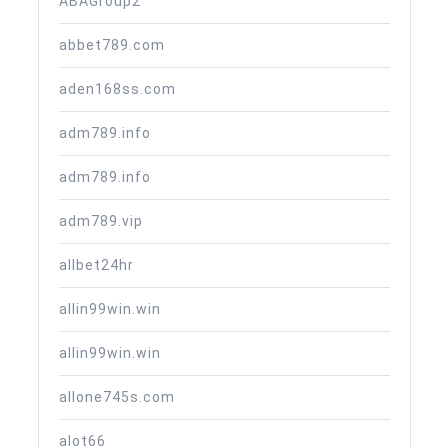
ABAGroup2
abbet789.com
aden168ss.com
adm789.info
adm789.info
adm789.vip
allbet24hr
allin99win.win
allin99win.win
allone745s.com
alot66