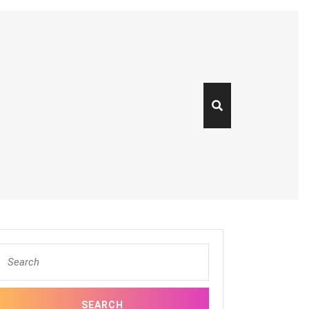
Search
or: