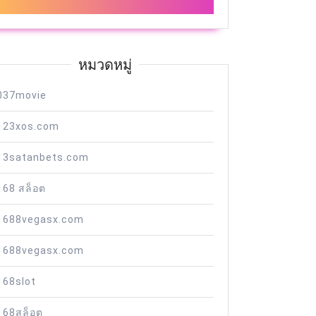
หมวดหมู่
037movie
123xos.com
13satanbets.com
168 สล็อต
1688vegasx.com
1688vegasx.com
168slot
168สล็อต