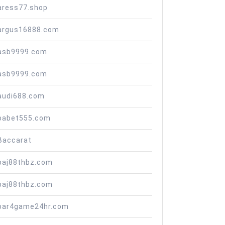
aress77.shop
argus16888.com
asb9999.com
asb9999.com
audi688.com
babet555.com
Baccarat
baj88thbz.com
baj88thbz.com
bar4game24hr.com