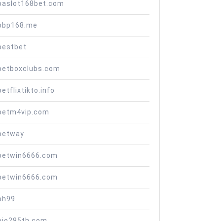
baslot168bet.com
bbp168.me
bestbet
betboxclubs.com
betflixtikto.info
betm4vip.com
betway
betwin6666.com
betwin6666.com
bh99
bio285th.com