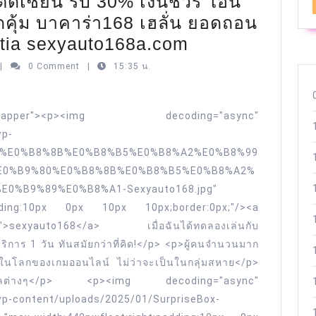
ยนตัดเซียน รับ 30% เงินชัวร์ โอน
ุดคุ้ม บาคาร่า168 เฮลั่น ยอดถอน
บา
retia sexyauto168a.com
คา
achary
|
0 Comment
|
15:35 น.
oung
ร่า168
25
apper"><p><img decoding="async"
JAN
wp-
69
%80%E0%B8%8B%E0%B8%B5%E0%B8%A2%E0%B8%99
บา
E0%B9%80%E0%B8%8B%E0%B8%B5%E0%B8%A2%
คา
0%B9%89%E0%B8%A1-Sexyauto168.jpg"
;padding:10px 0px 10px 10px;border:0px;"/><a
ร่า168
m/">sexyauto168</a> เมื่อฉันได้ทดลองเล่นกับ
แพลตฟอร์ม
ริการ 1 วัน ทันสมัยกว่าที่คิด!</p> <p>ผู้คนจำนวนมาก
ลงทุน
างในโลกของเกมออนไลน์ ไม่ว่าจะเป็นในกลุ่มสหาย</p>
ยุค
ชียลต่างๆ</p> <p><img decoding="async"
ใหม่
p-content/uploads/2025/01/SurpriseBox-