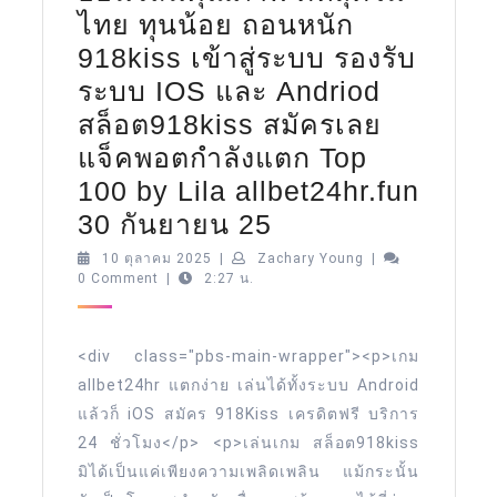
ไทย ทุนน้อย ถอนหนัก
918kiss เข้าสู่ระบบ รองรับ
ระบบ IOS และ Andriod
สล็อต918kiss สมัครเลย
แจ็คพอตกำลังแตก Top
100 by Lila allbet24hr.fun
918kiss
30 กันยายน 25
ให้
10
Zachary
10 ตุลาคม 2025
|
Zachary Young
|
ตุลาคม
Young
0 Comment
|
2:27 น.
บริการ
2025
เกม
ออนไลน์
<div class="pbs-main-wrapper"><p>เกม
คุณภาพ
allbet24hr แตกง่าย เล่นได้ทั้งระบบ Android
แล้วก็ iOS สมัคร 918Kiss เครดิตฟรี บริการ
ดี
24 ชั่วโมง</p> <p>เล่นเกม สล็อต918kiss
ที่สุด
มิได้เป็นแค่เพียงความเพลิดเพลิน แม้กระนั้น
ใน