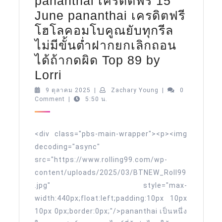
pananthai เครดิตฟรี 15
June pananthai เครดิตฟรี
โฮโลคอมโบคูณยับทุกรีล
ไม่มีขั้นต่ำฝากยกเลิกถอน
ได้ถ้ากดผิด Top 89 by
pananthai
Lorri
เครดิต
9
Zachary
9 ตุลาคม 2025
|
Zachary Young
|
0
ตุลาคม
Young
Comment
|
5:50 น.
ฟรี
2025
15
June
<div class="pbs-main-wrapper"><p><img
pananthai
decoding="async"
src="https://www.rolling99.com/wp-
เครดิต
content/uploads/2025/03/BTNEW_Roll99
ฟรี
.jpg" style="max-
โฮ
width:440px;float:left;padding:10px 10px
โล
10px 0px;border:0px;"/>pananthai เป็นหนึ่ง