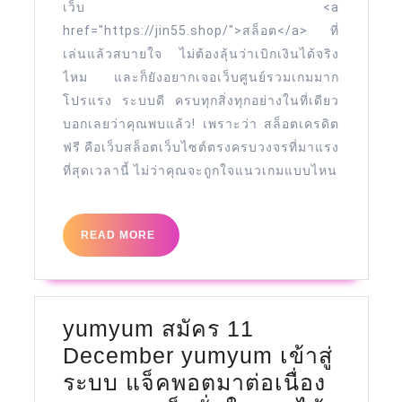
ใหม่
เว็บ <a
อ่าน
href="https://jin55.shop/">สล็อต</a> ที่
จบ
เล่นแล้วสบายใจ ไม่ต้องลุ้นว่าเบิกเงินได้จริง
เล่น
ไหม และก็ยังอยากเจอเว็บศูนย์รวมเกมมาก
โปรแรง ระบบดี ครบทุกสิ่งทุกอย่างในที่เดียว
เป็น
บอกเลยว่าคุณพบแล้ว! เพราะว่า สล็อตเครดิต
ทันที
ฟรี คือเว็บสล็อตเว็บไซต์ตรงครบวงจรที่มาแรง
31
ที่สุดเวลานี้ ไม่ว่าคุณจะถูกใจแนวเกมแบบไหน
November
2568
READ
READ MORE
casino
MORE
online
yumyum สมัคร 11
December yumyum เข้าสู่
ระบบ แจ็คพอตมาต่อเนื่อง