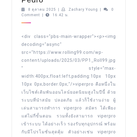
Roxanne
เข้า
8
Zachary
8 ตุลาคม 2025
|
Zachary Young
|
0
ตุลาคม
Young
Comment
|
16:42 น.
สู่
2025
ระบบ
31
<div class="pbs-main-wrapper"><p><img
ตุลาคม
decoding="async"
src="https://www.rolling99.com/wp-
viperpro
content/uploads/2025/03/PP1_Roll99.jpg
สมัคร
" style="max-
บันทึก
width:400px;float:left;padding:10px 10px
ไว้
10px 0px;border:0px;"/>viperpro คือหนึ่งใน
ครบ
เว็บไซต์เดิมพันออนไลน์ยอดนิยมสูงในปีนี้ ด้วย
ทุก
ระบบที่นำสมัย ปลอดภัย แล้วก็ใช้งานง่าย ผู้
ครั้ง
เล่นสามารถทำการ viperpro สมัคร ได้เพียง
แต่ไม่กี่ขั้นตอน รวมทั้งยังสามารถ viperpro
มี
เข้าระบบ ได้อย่างเร็ว รองรับทุกอุปกรณ์ พร้อม
ตัวเลข
กับมีโปรโมชั่นสุดคุ้ม ตัวอย่างเช่น viperpro