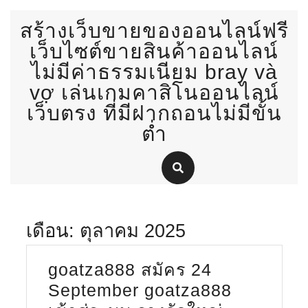
Skip
สร้างเว็บขายของออนไลน์ฟรี
to
content
เว็บไซต์ขายสินค้าออนไลน์
ไม่มีค่าธรรมเนียม bray và
vợ เล่นเกมคาสิโนออนไลน์
เว็บตรง ที่มีฝากถอนไม่มีขั้น
ต่ำ
เดือน:
ตุลาคม 2025
goatza888 สมัคร 24
September goatza888