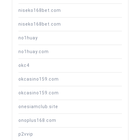
niseko168bet.com
niseko168bet.com
no1huay
no1huay.com
okc4
okcasino159.com
okcasino159.com
onesiamclub.site
onoplus168.com
p2vvip