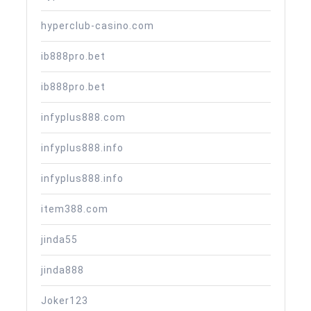
hyperclub-casino.com
ib888pro.bet
ib888pro.bet
infyplus888.com
infyplus888.info
infyplus888.info
item388.com
jinda55
jinda888
Joker123