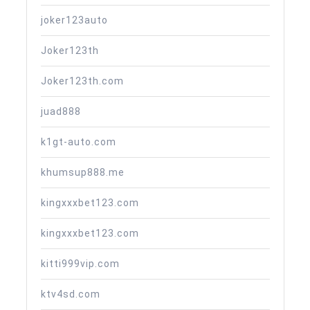
joker123auto
Joker123th
Joker123th.com
juad888
k1gt-auto.com
khumsup888.me
kingxxxbet123.com
kingxxxbet123.com
kitti999vip.com
ktv4sd.com