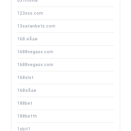
037movie
123xos.com
13satanbets.com
168 สล็อต
1688vegasx.com
1688vegasx.com
168slot
168สล็อต
188bet
188betth
1xbit1