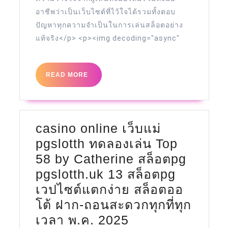
30
อาชีพว่าเป็นเว็บไซต์ที่ไว้ใจได้รวมทั้งตอบ
ค่าย
ปัญหาทุกความจำเป็นในการเล่นสล็อตอย่าง
เกม
แท้จริง</p> <p><img decoding="async"
ชั้น
นำ
สล็อต168
READ
READ MORE
MORE
ไม่
ต้อง
กลัว
casino online เว็บแม่
เล่น
pgslotth ทดลองเล่น Top
เสีย
58 by Catherine สล็อตpg
จัด
pgslotth.uk 13 สล็อตpg
โปร
เวปไซต์แตกง่าย สล็อตออ
คืน
โต้ ฝาก-ถอนสะดวกทุกที่ทุก
ทันที
casino
เวลา พ.ค. 2025