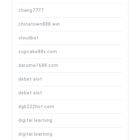
chang7777
chinatown888.win
cloudbet
cupcake88x.com
daruma1688.com
debet slot
debet slot
dgb222hot.com
digital learning
digital learning