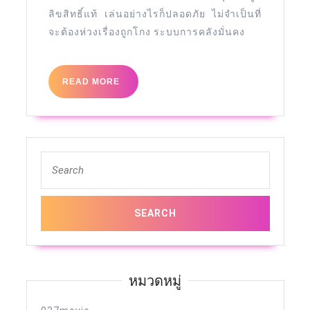
ไซต์
ลิขสิทธิ์แท้ เล่นอย่างไรก็ปลอดภัย ไม่จำเป็นที่
แตก
จะต้องห่วงเรื่องถูกโกง ระบบการคลังมั่นคง
ง่าย
สล็อต
READ
READ MORE
ออ
MORE
โต้
ฝาก-
ถอน
Search
for:
สะดวก
ทุก
ที่
ทุก
เวลา
พ.ค.
หมวดหมู่
2025