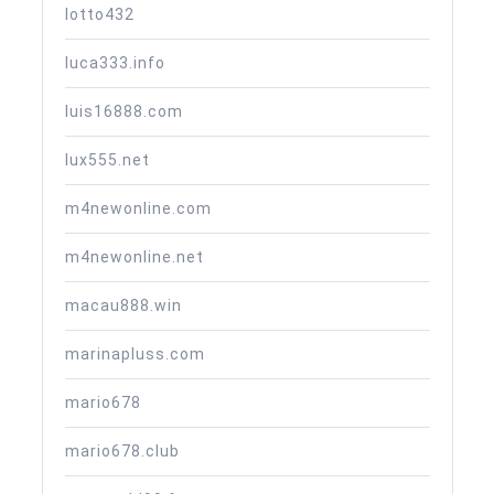
lotto432
luca333.info
luis16888.com
lux555.net
m4newonline.com
m4newonline.net
macau888.win
marinapluss.com
mario678
mario678.club