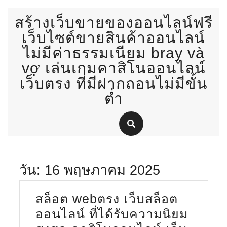
Skip
สร้างเว็บขายของออนไลน์ฟรี
to
content
เว็บไซต์ขายสินค้าออนไลน์
ไม่มีค่าธรรมเนียม bray và
vợ เล่นเกมคาสิโนออนไลน์
เว็บตรง ที่มีฝากถอนไม่มีขั้น
ต่ำ
วัน:
16 พฤษภาคม 2025
สล็อต webตรง เว็บสล็อต
ออนไลน์ ที่ได้รับความนิยม