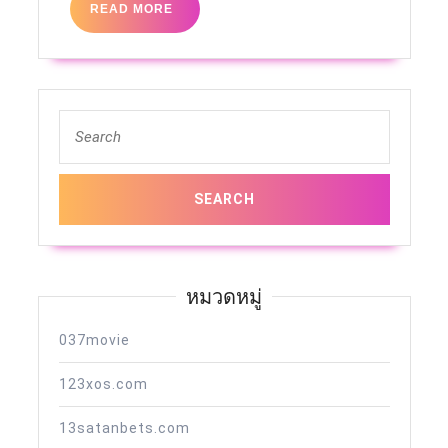
READ
READ MORE
MORE
Search
for:
หมวดหมู่
037movie
123xos.com
13satanbets.com