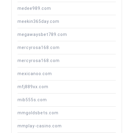
medee989.com
meekin365day.com
megawaysbet789.com
mercyrosa168.com
mercyrosa168.com
mexicanoo.com
mfj889xx.com
mib555s.com
mmgoldsbets.com
mmplay-casino.com