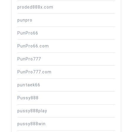
proded888x.com
punpro
PunPro66
PunPro66.com
PunPro777
PunPro777.com
puntaek66
Pussy888
pussy888play
pussy888win