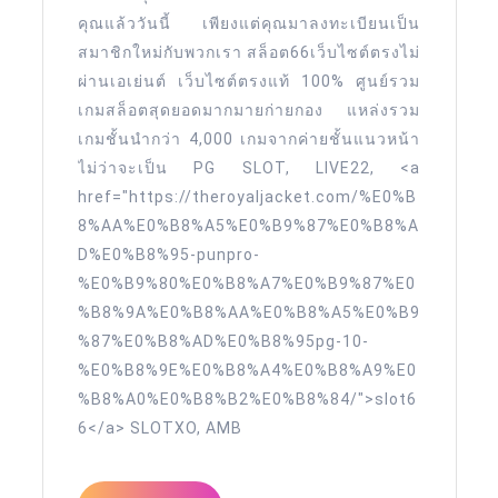
Ande
คุณแล้ววันนี้ เพียงแต่คุณมาลงทะเบียนเป็น
slot6
สมาชิกใหม่กับพวกเรา สล็อต66เว็บไซต์ตรงไม่
punpr
ผ่านเอเย่นต์ เว็บไซต์ตรงแท้ 100% ศูนย์รวม
12
เกมสล็อตสุดยอดมากมายก่ายกอง แหล่งรวม
MAY
เกมชั้นนำกว่า 4,000 เกมจากค่ายชั้นแนวหน้า
67
ไม่ว่าจะเป็น PG SLOT, LIVE22, <a
href="https://theroyaljacket.com/%E0%B
8%AA%E0%B8%A5%E0%B9%87%E0%B8%A
D%E0%B8%95-punpro-
%E0%B9%80%E0%B8%A7%E0%B9%87%E0
%B8%9A%E0%B8%AA%E0%B8%A5%E0%B9
%87%E0%B8%AD%E0%B8%95pg-10-
%E0%B8%9E%E0%B8%A4%E0%B8%A9%E0
%B8%A0%E0%B8%B2%E0%B8%84/">slot6
6</a> SLOTXO, AMB