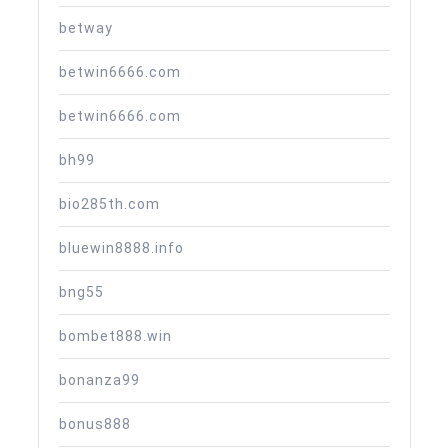
betway
betwin6666.com
betwin6666.com
bh99
bio285th.com
bluewin8888.info
bng55
bombet888.win
bonanza99
bonus888