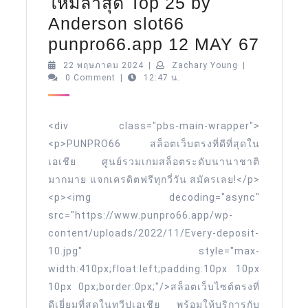
ใหม่ล่าสุด Top 25 by
Anderson slot66
สล็อต
punpro66.app 12 MAY 67
punpr
22
Zachary
22 พฤษภาคม 2024
|
Zachary Young
|
พฤษภาคม
Young
0 Comment
|
12:47 น.
เว็บไซ
2024
ใหญ่
casin
<div class="pbs-main-wrapper">
เปิด
<p>PUNPRO66 สล็อตเว็บตรงที่ดีที่สุดใน
เอเชีย ศูนย์รวมเกมสล็อตระดับนานาชาติ
ใหม่
มากมาย แจกเครดิตฟรีทุกวี่วัน สมัครเลย!</p>
slot6
<p><img decoding="async"
ใหม่
src="https://www.punpro66.app/wp-
ล่าสุด
content/uploads/2022/11/Every-deposit-
Top
10.jpg" style="max-
25
width:410px;float:left;padding:10px 10px
by
10px 0px;border:0px;"/>สล็อตเว็บไซต์ตรงที่
ดีเยี่ยมที่สุดในทวีปเอเชีย พร้อมให้บริการกับ