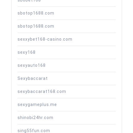
sbobet168
sbotop1688.com
sbotop1688.com
sexxybet168-casino.com
sexy168
sexyauto168
Sexybaccarat
sexybaccarat168.com
sexygameplus.me
shinobi24hr.com
sing55fun.com