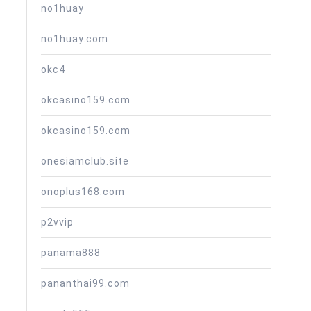
no1huay
no1huay.com
okc4
okcasino159.com
okcasino159.com
onesiamclub.site
onoplus168.com
p2vvip
panama888
pananthai99.com