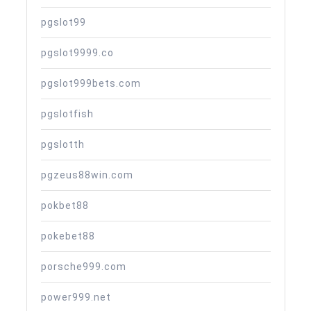
pgslot99
pgslot9999.co
pgslot999bets.com
pgslotfish
pgslotth
pgzeus88win.com
pokbet88
pokebet88
porsche999.com
power999.net