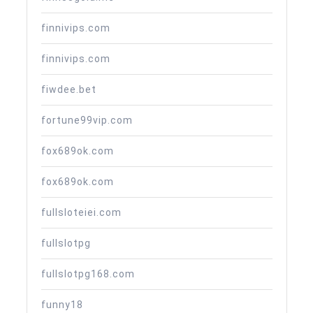
finnivips.com
finnivips.com
fiwdee.bet
fortune99vip.com
fox689ok.com
fox689ok.com
fullsloteiei.com
fullslotpg
fullslotpg168.com
funny18