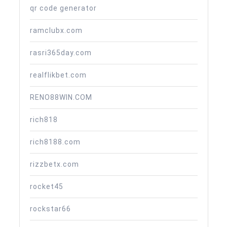
qr code generator
ramclubx.com
rasri365day.com
realflikbet.com
RENO88WIN.COM
rich818
rich8188.com
rizzbetx.com
rocket45
rockstar66