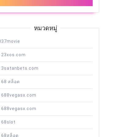
หมวดหมู่
037movie
123xos.com
13satanbets.com
168 สล็อต
1688vegasx.com
1688vegasx.com
168slot
168สล็อต