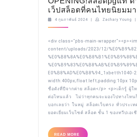
OPENING!สล็อตpgแท้ ดาวน
เว็ปสล็อตที่คนไทยนิยมมาก
4
Za
4 กุมภาพันธ์ 2024
|
Zachary Young
|
กุมภาพันธ์
Yo
2024
<div class="pbs-main-wrapper"><p><im
content/uploads/2023/12/%E0%B9
%E0%B8%8A%E0%B8%B1%E0%B9%88%
%E0%B9%83%E0%B8%AB%E0%B9%89%
E0%B8%AD%E0%B8%94_1xb
width:400px;float:left;padding:10px 10p
ชื่อดังที่ปีจากค่าย สล็อต</p> <p>เด็กรู้ 
ต่อไหนแล้ว ไม่ว่าทุกคนจะมองไปทางไหนก็ม
บอกเลยว่า ในหมู่ สล็อตเว็บตรง ทั่วประเท
ยอดเยี่ยมเว็บไซต์ สล็อต ชั้น 1 ของทวีปเอเช
READ
READ MORE