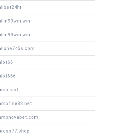
allbet24hr
allin99win.win
allin99win.win
allone745s.com
alot66
alot666
amb slot
ambfine88.net
ambnovabet.com
aress77.shop