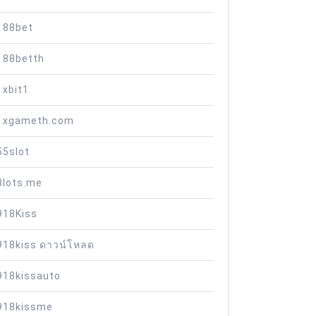
188bet
188betth
1xbit1
1xgameth.com
th.in
55slot
นธ์
8lots.me
918Kiss
918kiss ดาวน์โหลด
918kissauto
918kissme