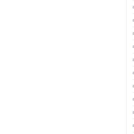
ตอน
นี้
รับ
เลย
100
บาท
Top
67
by
Jami