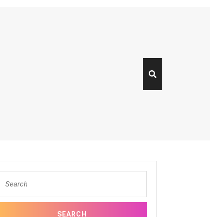
Search
or: