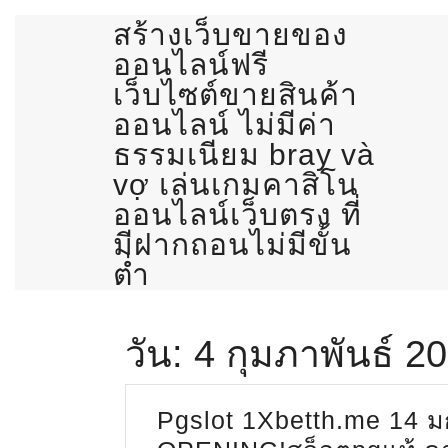
Skip
สร้างเว็บขายของ
to
ออนไลน์ฟรี
content
เว็บไซต์ขายสินค้า
ออนไลน์ ไม่มีค่า
ธรรมเนียม bray và
vợ เล่นเกมคาสิโน
ออนไลน์เว็บตรง ที่
มีฝากถอนไม่มีขั้น
ต่ำ
วัน:
4 กุมภาพันธ์ 2
Pgslot 1Xbetth.me 14 