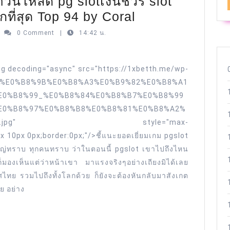
์โหลด pg slotเงินชัวร์ slot
Pgslot
ที่สุด Top 94 by Coral
1Xbetth.me
chary
0 Comment
|
14:42 น.
ung
14
มกราคม
g decoding="async" src="https://1xbetth.me/wp-
67
%82%E0%B8%9B%E0%B8%A3%E0%B9%82%E0%B8%A1
pgslot
E0%B8%99_%E0%B8%84%E0%B8%B7%E0%B8%99
GRAND
E0%B8%97%E0%B8%B8%E0%B8%81%E0%B8%A2%
OPENING!
etth1040-2.jpg" style="max-
x 10px 0px;border:0px;"/>ชี้แนะยอดเยี่ยมเกม pgslot
สล็อตpgแท้
ผู้ใหญ่ทราบ ทุกคนทราบ ว่าในตอนนี้ pgslot เขาไปถึงไหน
ดาวน์โหลด
องเห็นแต่ว่าหน้าเขา มาแรงจริงๆอย่างเถียงมิได้เลย
pg
ศไทย รวมไปถึงทั้งโลกด้วย ก็ยังจะต้องหันกลับมาสังเกต
slotเงิน
ีย อย่าง
ชัวร์
slot