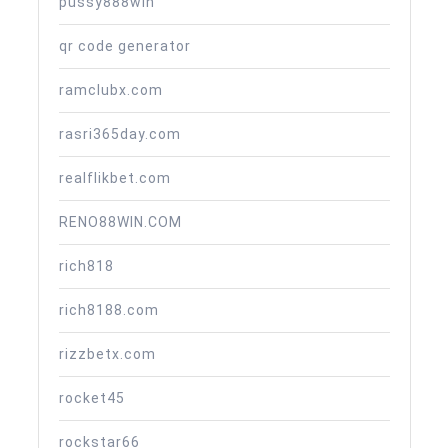
pussy888win
qr code generator
ramclubx.com
rasri365day.com
realflikbet.com
RENO88WIN.COM
rich818
rich8188.com
rizzbetx.com
rocket45
rockstar66