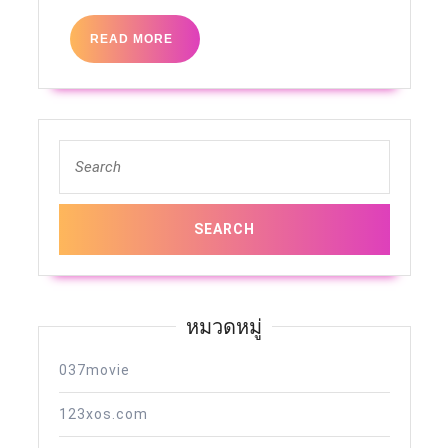
READ
READ MORE
MORE
Search
for:
หมวดหมู่
037movie
123xos.com