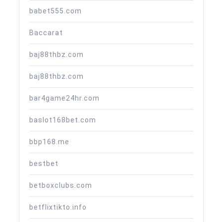
babet555.com
Baccarat
baj88thbz.com
baj88thbz.com
bar4game24hr.com
baslot168bet.com
bbp168.me
bestbet
betboxclubs.com
betflixtikto.info