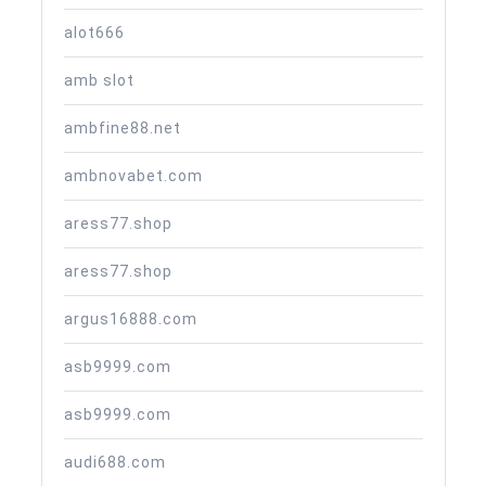
alot666
amb slot
ambfine88.net
ambnovabet.com
aress77.shop
aress77.shop
argus16888.com
asb9999.com
asb9999.com
audi688.com