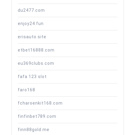
du2477.com
enjoy24.fun
erisauto.site
etbet16888.com
eu369clubs.com
fafa 123 slot
faro168
fcharoenkit168.com
finfinbet789.com
finn88gold.me