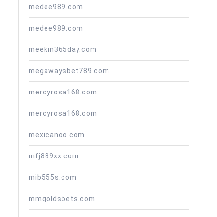
medee989.com
medee989.com
meekin365day.com
megawaysbet789.com
mercyrosa168.com
mercyrosa168.com
mexicanoo.com
mfj889xx.com
mib555s.com
mmgoldsbets.com