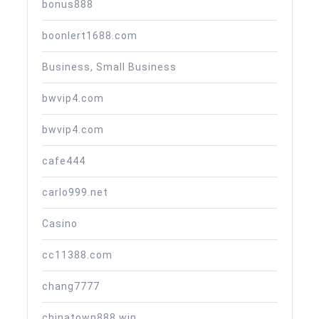
bonus888
boonlert1688.com
Business, Small Business
bwvip4.com
bwvip4.com
cafe444
carlo999.net
Casino
cc11388.com
chang7777
chinatown888.win