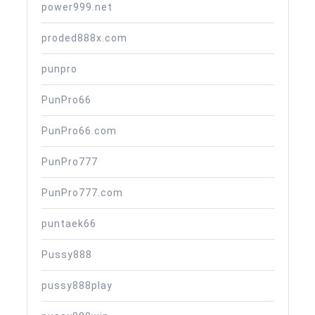
power999.net
proded888x.com
punpro
PunPro66
PunPro66.com
PunPro777
PunPro777.com
puntaek66
Pussy888
pussy888play