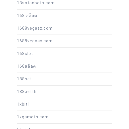
13satanbets.com
168 สล็อต
1688vegasx.com
1688vegasx.com
168slot
168สล็อต
188bet
188betth
1xbit1
1xgameth.com