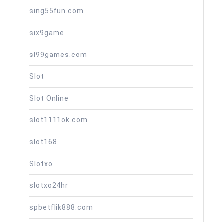
sing55fun.com
six9game
sl99games.com
Slot
Slot Online
slot1111ok.com
slot168
Slotxo
slotxo24hr
spbetflik888.com