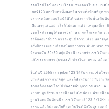
ออนไลน์โจขึ้นอย่างเร็วจนเราต่อกรในประเทศไม
เกอร์123 ออกไปทั่วทั้งยังทวีป รวมทั้งท้ายที่สุด
วงการสล็อตออนไลน์ให้ได้ หลังจากวันนั้นเป็นต้
เสียเอาๆเล่นอย่างไรก็ไม่แตก แต่ว่าเหตุผลที่เรายืน
ออนไลน์จะอยู่ได้อย่างไรถ้าหากคนไม่เล่นกัน รวมท
จำต้องอย่าลืมว่า การลงทุนมีความเสี่ยง หลายๆค
ครั้งก็อาจจะมาเสียตังน้อยจากการเล่นกับพวกเรา
จังหวะมัน 50/50 อยู่แล้ว เนื่องจากว่าเรา โจ๊ก
แก้ไขระบบการสุ่มของ AI ข้างในเกมของ สล็อต โ
ในต้นปี 2565 เรา joker123 ได้รับความเชื่อใจจ
ประสิทธิภาพมากที่สุด และก็สำหรับการรับรางวัล
ค่ายสล็อตออนไลน์มีชื่อค่ายอื่นๆจำนวนมาก และเก
ราวกับศูนย์รวมของสล็อตเว็บไซต์ตรง ค่ายสล็อตม
ฐานโลกดอันดับหนี่ง เรา โจ๊กเกอร์123 ยังได้รับ c
ธรรมแล้วก็ปลอดภัยที่สุดเว็บไซต์นึงในสุดยอด 