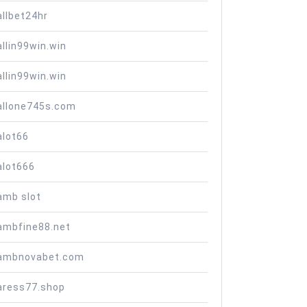
allbet24hr
allin99win.win
allin99win.win
allone745s.com
alot66
alot666
amb slot
ambfine88.net
ambnovabet.com
aress77.shop