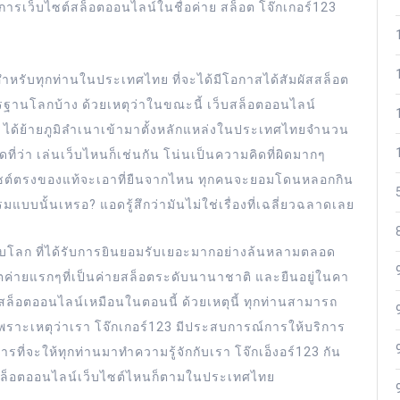
ริการเว็บไซต์สล็อตออนไลน์ในชื่อค่าย สล็อต โจ๊กเกอร์123
สำหรับทุกท่านในประเทศไทย ที่จะได้มีโอกาสได้สัมผัสสล็อต
รฐานโลกบ้าง ด้วยเหตุว่าในขณะนี้ เว็บสล็อตออนไลน์
้าย ได้ย้ายภูมิลำเนาเข้ามาตั้งหลักแหล่งในประเทศไทยจำนวน
่ว่า เล่นเว็บไหนก็เช่นกัน โน่นเป็นความคิดที่ผิดมากๆ
็บไซต์ตรงของแท้จะเอาที่ยืนจากไหน ทุกคนจะยอมโดนหลอกกิน
แบบนั้นเหรอ? แอดรู้สึกว่ามันไม่ใช่เรื่องที่เฉลี่ยวฉลาดเลย
ะดับโลก ที่ได้รับการยินยอมรับเยอะมากอย่างล้นหลามตลอด
็อตค่ายแรกๆที่เป็นค่ายสล็อตระดับนานาชาติ และยืนอยู่ในคา
สล็อตออนไลน์เหมือนในตอนนี้ ด้วยเหตุนี้ ทุกท่านสามารถ
เพราะเหตุว่าเรา โจ๊กเกอร์123 มีประสบการณ์การให้บริการ
ารที่จะให้ทุกท่านมาทำความรู้จักกับเรา โจ๊กเอ็งอร์123 กัน
่นสล็อตออนไลน์เว็บไซต์ไหนก็ตามในประเทศไทย