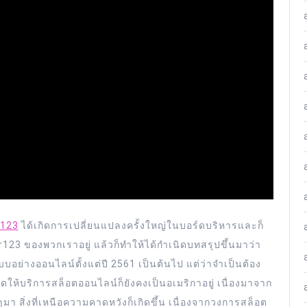
์123
ได้เกิดการเปลี่ยนแปลงครั้งใหญ่ในบอร์ดบริหารและก็
r123 ของพวกเราอยู่ แล้วก็ทำให้ได้กำเนิดบทสรุปขึ้นมาว่า
อย่างออนไลน์ตั้งแต่ปี 2561 เป็นต้นไป แต่ว่าจำเป็นต้อง
ให้บริการสล็อตออนไลน์ก็ยังคงเป็นอเมริกาอยู่ เนื่องมาจาก
อๆมา สิ่งที่เหนือความคาดหวังก็เกิดขึ้น เนื่องจากวงการสล็อต