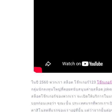
ในปี 2560 พวกเรา สล็อต โจ๊กเกอร์123
โจ๊กเกอร
กลุ่มนักลงทุนใหญ่ที่คอยสนับสนุนค่ายสล็อต joke
สล็อตโจ๊กเกอร์ของพวกเรา จะเปิดให้บริการในแบบ
บอกก่อนเลยว่า ขณะนั้น ประเทศแรกที่พวกเราเปิด
คาสิโนสดที่แรกของเราอยู่ที่นั้น แต่ว่าจากนั้นต่