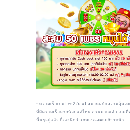
• ความเร็วเกม live22slot สมาคมกับความคุ้นเค
ที่มีความเร็วมากน้อยแค่ไหน ส่วนมากแล้ว เกมที
นั้นๆอยู่แล้ว ก็เลยคิดว่าเกมสนองตอบก้าวหน้า