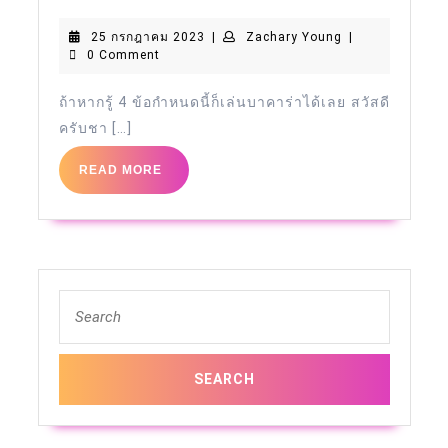
40
Sexy168vip.win
คน
25
Zachary
25 กรกฎาคม 2023
|
Zachary Young
|
by
3
บา
กรกฎาคม
Young
0 Comment
Wilbur
บา
คา
2023
sexy168.vip
คา
ร่า168
ถ้าหากรู้ 4 ข้อกำหนดนี้ก็เล่นบาคาร่าได้เลย สวัสดี
ครับชา […]
บา
ร่า168
เล่น
คา
เวป
ได้
READ
READ MORE
MORE
ร่า
ไซต์
24
เว็บ
ใหญ่
ชม.ไม่มี
ไหน
เว็บ
เบื่อ
ดี
บา
Top
Search
websiteแตก
คา
93
for:
ง่าย
ร่า
by
casinoเว็บ
อันดับ
India
ใหญ่
1
Sexyauto168.x
บา
ฝาก