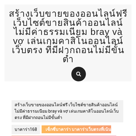
Skip
สร้างเว็บขายของออนไลน์ฟรี
to
content
เว็บไซต์ขายสินค้าออนไลน์
ไม่มีค่าธรรมเนียม bray và
vợ เล่นเกมคาสิโนออนไลน์
เว็บตรง ที่มีฝากถอนไม่มีขั้น
ต่ำ
สร้างเว็บขายของออนไลน์ฟรี เว็บไซต์ขายสินค้าออนไลน์
ไม่มีค่าธรรมเนียม bray và vợ เล่นเกมคาสิโนออนไลน์เว็บ
ตรง ที่มีฝากถอนไม่มีขั้นต่ำ
บาคาร่า168
เซ็กซี่บาคาร่า บาคาร่าเว็บตรงที่เน้น