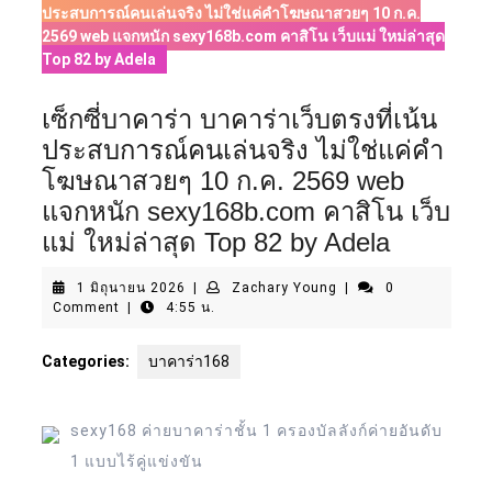
ประสบการณ์คนเล่นจริง ไม่ใช่แค่คำโฆษณาสวยๆ 10 ก.ค.
2569 web แจกหนัก sexy168b.com คาสิโน เว็บแม่ ใหม่ล่าสุด
Top 82 by Adela
เซ็กซี่บาคาร่า บาคาร่าเว็บตรงที่เน้น
ประสบการณ์คนเล่นจริง ไม่ใช่แค่คำ
โฆษณาสวยๆ 10 ก.ค. 2569 web
แจกหนัก sexy168b.com คาสิโน เว็บ
แม่ ใหม่ล่าสุด Top 82 by Adela
1
Zachary
1 มิถุนายน 2026
|
Zachary Young
|
0
มิถุนายน
Young
Comment
|
4:55 น.
2026
Categories:
บาคาร่า168
sexy168 ค่ายบาคาร่าชั้น 1 ครองบัลลังก์ค่ายอันดับ
1 แบบไร้คู่แข่งขัน