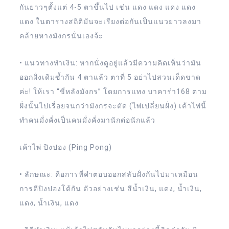
กันยาวๆตั้งแต่ 4-5 ตาขึ้นไป เช่น แดง แดง แดง แดง
แดง ในตารางสถิติมันจะเรียงต่อกันเป็นแนวยาวลงมา
คล้ายหางมังกรนั่นเองจ้ะ
• แนวทางทำเงิน: หากนั่งดูอยู่แล้วมีความคิดเห็นว่ามัน
ออกฝั่งเดิมซ้ำกัน 4 ตาแล้ว ตาที่ 5 อย่าไปสวนเด็ดขาด
ค่ะ! ให้เรา “ขี่หลังมังกร” โดยการแทง บาคาร่า168 ตาม
ฝั่งนั้นไปเรื่อยจนกว่ามังกรจะตัด (ไพ่เปลี่ยนฝั่ง) เค้าไพ่นี้
ทำคนมั่งคั่งเป็นคนมั่งคั่งมานักต่อนักแล้ว
เค้าไพ่ ปิงปอง (Ping Pong)
• ลักษณะ: คือการที่คำตอบออกสลับฝั่งกันไปมาเหมือน
การตีปิงปองโต้กัน ตัวอย่างเช่น สีน้ำเงิน, แดง, น้ำเงิน,
แดง, น้ำเงิน, แดง