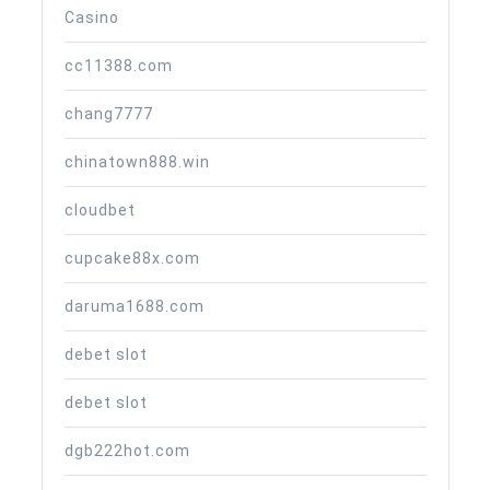
Casino
cc11388.com
chang7777
chinatown888.win
cloudbet
cupcake88x.com
daruma1688.com
debet slot
debet slot
dgb222hot.com