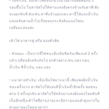
• วิธีทำเงิน: แม้เค้าไพ่สลับกันไปมาอย่างนี้ติดต่อกัน 3
รอบขึ้นไป ในตาถัดไปให้ท่านแทงฝั่งตรงข้ามกับตาที่เพิ่ง
จะออกทันที ดังเช่น ตาที่แล้วออกแดง ตานี้ให้แทงน้ำเงิน
แทงสลับตามน้ำไปเรื่อยจนกระทั่งต้นแบบไพ่จะ
เปลี่ยนแปลงค่ะ
เค้าไพ่ อาคารคู่ หรือ สองตัวตัด
• ลักษณะ: เป็นการที่ไพ่ชนะฝั่งเดิมชิดกันเพียงแค่ 2 ครั้ง
แล้วเปลี่ยนฝั่งสลับกันไป ยกตัวอย่างเช่น แดง แดง,
น้ำเงิน สีน้ำเงิน, แดง แดง
• แนวทางทำเงิน: เมื่อเห็นไพ่มาแนวนี้ เพียงพอฝั่งน้ำเงิน
ชนะครั้งแรก ตาถัดไปให้แทงสีน้ำเงินซ้ำอีกครั้ง พอชนะ
ครบ 2 ครั้งปุบปับ ตาถัดไปให้สลับมาแทงฝั่งแดงโดยทันที
เป็นอีกหนึ่งเค้าไพ่ที่อ่านง่ายและมีความแม่นยำสูงมากใน
ค่ายน่าหลงใหลบาคาร่า