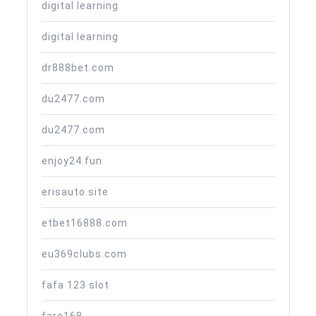
digital learning
digital learning
dr888bet.com
du2477.com
du2477.com
enjoy24.fun
erisauto.site
etbet16888.com
eu369clubs.com
fafa 123 slot
faro168