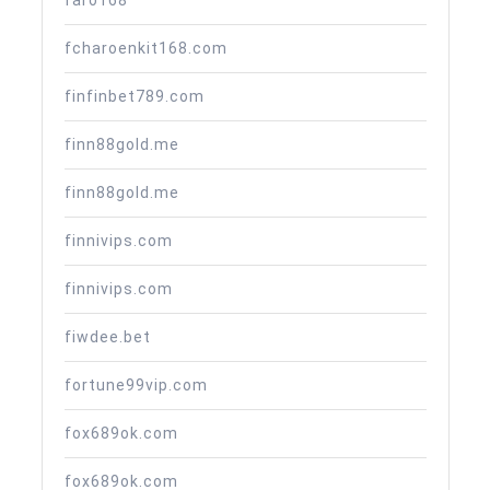
fcharoenkit168.com
finfinbet789.com
finn88gold.me
finn88gold.me
finnivips.com
finnivips.com
fiwdee.bet
fortune99vip.com
fox689ok.com
fox689ok.com