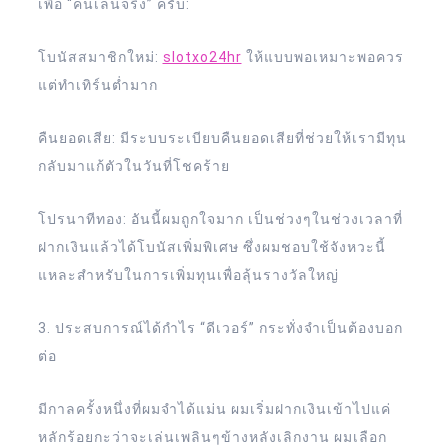
เพื่อ “คนเล่นจริง” ครับ:
โบนัสสมาชิกใหม่:
slotxo24hr
ให้แบบพอเหมาะพอควร
แต่ทำเทิร์นต่ำมาก
คืนยอดเสีย: มีระบบระเบียบคืนยอดเสียที่ช่วยให้เรามีทุน
กลับมาแก้ตัวในวันที่โชคร้าย
โปรนาทีทอง: อันนี้ผมถูกใจมาก เป็นช่วงๆในช่วงเวลาที่
ฝากเงินแล้วได้โบนัสเพิ่มพิเศษ ซึ่งผมชอบใช้จังหวะนี้
แหละสำหรับในการเพิ่มทุนเพื่อลุ้นรางวัลใหญ่
3. ประสบการณ์ได้กำไร “ดีเวอร์” กระทั่งจำเป็นต้องบอก
ต่อ
มีกาลครั้งหนึ่งที่ผมจำได้แม่น ผมเริ่มฝากเงินเข้าไปแค่
หลักร้อยกะว่าจะเล่นเพลินๆข้างหลังเลิกงาน ผมเลือก