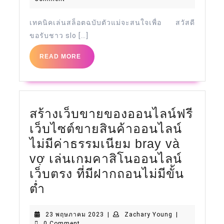
slotxoauto.com
ราฟฟิ
2023
20
คดี
เทคนิคเล่นสล็อตฉบับตัวแม่จะสนใจเพื่อ สวัสดี
ขอรับชาว slo […]
ม.ค.
งาม
2023
ไม่
READ
READ MORE
MORE
slotxo
มี
auto
ขั่น
เว็บ
ต่ำ
สมัครslotxo
สร้างเว็บขายของออนไลน์ฟรี
สล็อต
พนัน
เว็บไซต์ขายสินค้าออนไลน์
สัมผัส
ออนไลน์
ไม่มีค่าธรรมเนียม bray và
การ
เว็บ
vợ เล่นเกมคาสิโนออนไลน์
ลงทุน
เปิด
เว็บตรง ที่มีฝากถอนไม่มีขั้น
แบบ
สร้าง
ใหม่
ต่ำ
มือ
เว็บ
xoslot
อาชีพ
23
Zachary
23 พฤษภาคม 2023
|
Zachary Young
|
ขาย
ทดลอง
Top
พฤษภาคม
Young
0 Comment