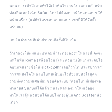
นอน การเข้าถึงเกมทำได้เร็วทันใจผ่านโปรแกรมสำหรับ
ท่องอินเตอร์เน็ต Safari โดยไม่ต้องดาวน์โหลดแอปฯ ให้
หนักเครื่อง (แต่ถ้าใครชอบแบบแอปฯ เขาก็มีให้จัดตั้ง
ครับผม)
เกมในตำนานที่เล่นจำนวนกี่ครั้งก็ไม่เบื่อ
ถ้าเกิดจะให้ผมแนะนำเกมที่ “จะต้องลอง” ในค่ายนี้ คงจะ
หนีไม่พ้น Roma (สล็อตโรม่า) นะครับ นี่เป็นเกมระดับไอ
คอนิกที่สร้างชื่อให้ slotxo24hr เลยก็ว่าได้ ประสบการณ์
การฟันสิงโตในด่านโบนัสเป็นอะไรที่บังคับหัวใจสุดๆ
รวมทั้งความพิเศษที่ผมชอบคือระบบ “คอมโบ” ที่เพียงพอ
ทำลายสัญลักษณ์ได้แล้ว มันจะหล่นลงมาใหม่เรื่อยๆ
ทำให้เราลุ้นฟรีสปินได้แบบไม่ต้องลุ้นแค่ตัว Scatter สิ่ง
เดียว