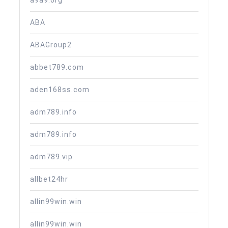
ABA
ABAGroup2
abbet789.com
aden168ss.com
adm789.info
adm789.info
adm789.vip
allbet24hr
allin99win.win
allin99win.win