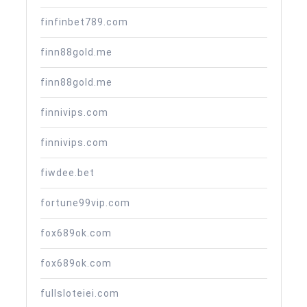
finfinbet789.com
finn88gold.me
finn88gold.me
finnivips.com
finnivips.com
fiwdee.bet
fortune99vip.com
fox689ok.com
fox689ok.com
fullsloteiei.com