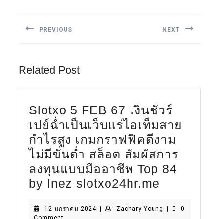
แนะแนว
เรื่อง
PREVIOUS
NEXT
Previous
Next
post:
post:
Related Post
Slotxo 5 FEB 67 เงินชัวร์
เปย์ฉ่ำเป็นเว็บแร่ไอเท็มสาย
กำไรสูง เกมกราฟฟิคดีงาม
ไม่มีขั่นต่ำ สล็อต สัมผัสการ
ลงทุนแบบมืออาชีพ Top 84
Slotxo
by Inez slotxo24hr.me
5
12
Zachary
12 มกราคม 2024
|
Zachary Young
|
0
FEB
มกราคม
Young
Comment