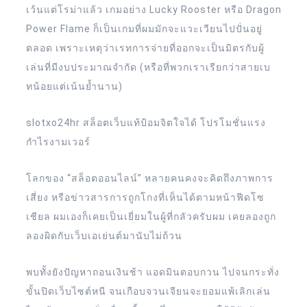
เว้นแต่โรม่าแล้ว เกมอย่าง Lucky Rooster หรือ Dragon
Power Flame ก็เป็นเกมที่ผมมักจะแวะเวียนไปปั่นอยู่
ตลอด เพราะเหตุว่าเรทการจ่ายที่ออกจะเป็นมิตรกับผู้
เล่นที่มีงบประมาณจำกัด (หรือที่พวกเราเรียกว่าสายเบ
ทน้อยแต่เน้นย้ำนาน)
slotxo24hr สล็อตเว็บแท้ป้อมจิตใจได้ โปรโมชั่นแรง
กำไรงามเวอร์
โลกของ “สล็อตออนไลน์” หลายคนคงจะคิดถึงภาพการ
เสี่ยง หรือข่าวสารการถูกโกงที่เห็นได้ตามหน้าฟีดโซ
เชียล ผมเองก็เคยเป็นเยี่ยมในผู้ที่กลัวครับผม เคยลองถูก
ลองผิดกับเว็บเอเย่นต์มานับไม่ถ้วน
พบทั้งยังปัญหาถอนเงินช้า แอดมินตอบกวน ไปจนกระทั่ง
ขั้นปิดเว็บไซต์หนี จนเกือบจวนเจียนจะยอมแพ้เลิกเล่น