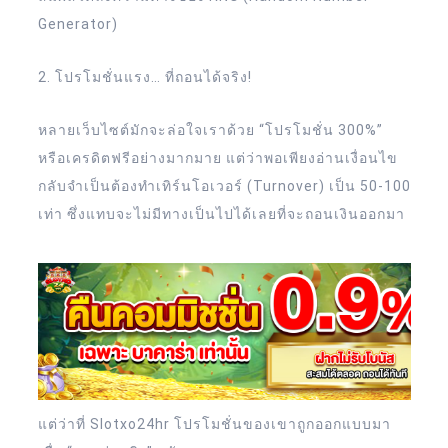
Generator)
2. โปรโมชั่นแรง… ที่ถอนได้จริง!
หลายเว็บไซต์มักจะล่อใจเราด้วย “โปรโมชั่น 300%”
หรือเครดิตฟรีอย่างมากมาย แต่ว่าพอเพียงอ่านเงื่อนไข
กลับจำเป็นต้องทำเทิร์นโอเวอร์ (Turnover) เป็น 50-100
เท่า ซึ่งแทบจะไม่มีทางเป็นไปได้เลยที่จะถอนเงินออกมา
แต่ว่าที่ Slotxo24hr โปรโมชั่นของเขาถูกออกแบบมา