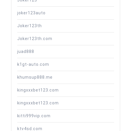
joker123auto
Joker123th
Joker123th.com
juad888
k1gt-auto.com
khumsup888.me
kingxxxbet123.com
kingxxxbet123.com
kitti999vip.com
ktv4sd.com