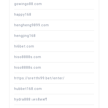
gowingo88.com
happy168
hengheng9899.com
hengjing168
hi6bet.com
hiso8888s.com
hiso8888s.com
https://sretthi99.bet/enter/
hubbet168.com
hydra888 เครดิตฟรี