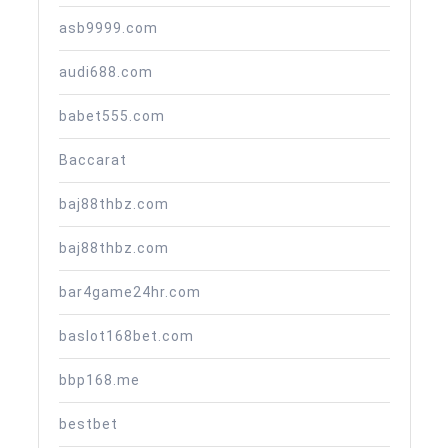
asb9999.com
audi688.com
babet555.com
Baccarat
baj88thbz.com
baj88thbz.com
bar4game24hr.com
baslot168bet.com
bbp168.me
bestbet