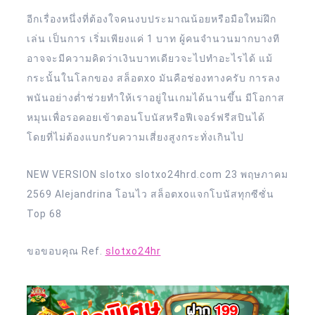
อีกเรื่องหนึ่งที่ต้องใจคนงบประมาณน้อยหรือมือใหม่ฝึก
เล่น เป็นการ เริ่มเพียงแค่ 1 บาท ผู้คนจำนวนมากบางที
อาจจะมีความคิดว่าเงินบาทเดียวจะไปทำอะไรได้ แม้
กระนั้นในโลกของ สล็อตxo มันคือช่องทางครับ การลง
พนันอย่างต่ำช่วยทำให้เราอยู่ในเกมได้นานขึ้น มีโอกาส
หมุนเพื่อรอคอยเข้าตอนโบนัสหรือฟีเจอร์ฟรีสปินได้
โดยที่ไม่ต้องแบกรับความเสี่ยงสูงกระทั่งเกินไป
NEW VERSION slotxo slotxo24hrd.com 23 พฤษภาคม
2569 Alejandrina โอนไว สล็อตxoแจกโบนัสทุกซีซั่น
Top 68
ขอขอบคุณ Ref.
slotxo24hr