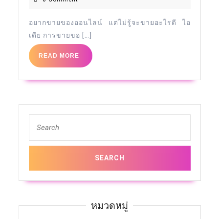
ของ
เล่น
84
2023
ออนไลน์
Top
by
อยากขายของออนไลน์ แต่ไม่รู้จะขายอะไรดี ไอ
เดีย การขายขอ […]
ฟรี
37
Inez
เว็บไซต์
by
slotxo24h
READ
READ MORE
MORE
ขาย
Alejandro
สินค้า
ออนไลน์
ไม่มี
Search
ค่า
for:
ธรรมเนียม
bray
và
vợ
เล่น
หมวดหมู่
เกม