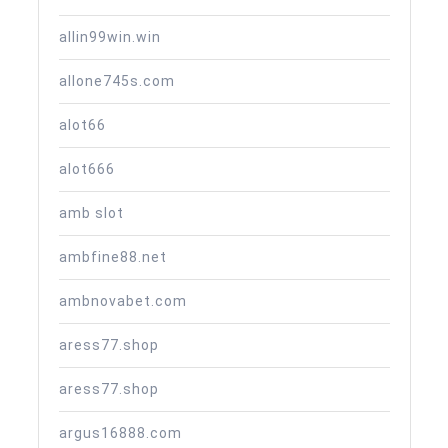
allin99win.win
allone745s.com
alot66
alot666
amb slot
ambfine88.net
ambnovabet.com
aress77.shop
aress77.shop
argus16888.com