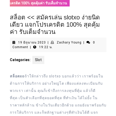
เครดิต 100% สุดคุ้มค่า รับเต็มจำนวน
สล็อต << สมัครเล่น slotxo ง่ายนิด
เดียว แจกโปรเครดิต 100% สุดคุ้ม
ค่า รับเต็มจำนวน
19
Zachary
19 มิถุนายน 2023
|
Zachary Young
|
0
มิถุนายน
Young
Comment
|
19:22 น.
2023
Categories:
Slot
สล็อตxo
ถ้าให้กล่าวถึง slotxo บอกแล้วว่า เราพร้อมใน
ด้านการให้บริการ อย่างใหญ่โต เพียงแค่ลงทะเบียนกับ
พวกเรา เท่านั้น คุณก็เข้าถึงการลงทุนที่คุ้ม แล้วก็ดี
ที่สุด เป็นตัวเลือกที่สุดยอดที่สุด ที่ทำเงิน ได้ไม่ยั้ง ใน
ราคาหลักล้าน ข้างในวันเดียวอีกด้วย แถมยังมาพร้อมกับ
การให้บริการ และก็หลักฐานต่างๆที่ทำเงินได้ดี แจก