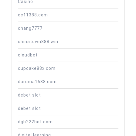
Casino
cc11388.com
chang7777
chinatown888.win
cloudbet
cupcake88x.com
daruma1688.com
debet slot
debet slot
dgb222hot.com
digital learning