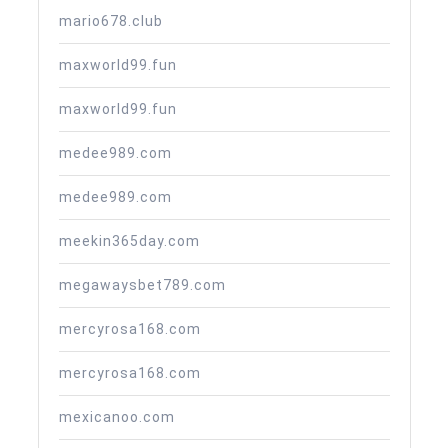
mario678.club
maxworld99.fun
maxworld99.fun
medee989.com
medee989.com
meekin365day.com
megawaysbet789.com
mercyrosa168.com
mercyrosa168.com
mexicanoo.com