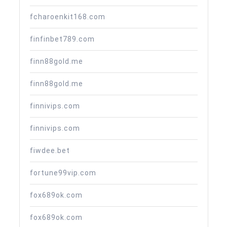
fcharoenkit168.com
finfinbet789.com
finn88gold.me
finn88gold.me
finnivips.com
finnivips.com
fiwdee.bet
fortune99vip.com
fox689ok.com
fox689ok.com