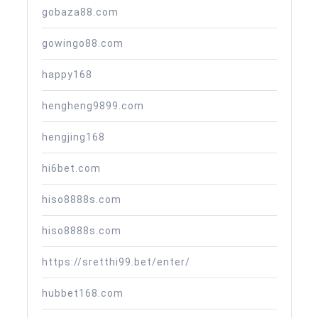
gobaza88.com
gowingo88.com
happy168
hengheng9899.com
hengjing168
hi6bet.com
hiso8888s.com
hiso8888s.com
https://sretthi99.bet/enter/
hubbet168.com