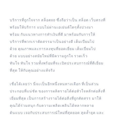
บริการที่ถูกใจจาก สล็อตxo ซึ่งถือว่าเป็น สล็อต เว็บตรงที่
พร้อมให้บริการ แบบไม่ผ่านเอเย่นต์ใดๆทั้งปวงมา
พร้อม กับแนวทางการทำเงินที่ดี มาพร้อมกับการให้
บริการที่พวกเราคัดสรรมาเป็นอย่างดี เต็มเปี่ยมไป
ด้วย คุณภาพและการลงทุนที่ยอดเยี่ยม เต็มเปี่ยมไป
ด้วย แบบอย่างสมัยใหม่ที่มีความถูกใจ รวดเร็ว
ทันใจ ทันใจ รวมทั้งพร้อมที่จะเปิดประสบการณ์ที่ดีเยี่ยม
ที่สุด ให้กับคุณอย่างแท้จริง
เชื่อได้เลยว่า นี่จะเป็นอีกหนึ่งหนทางเลือก ที่เป็นส่วน
ประกอบที่แน่ชัด ของการผลิตรายได้ต่อหัวใจหลักต่อสิ่งที่
เยี่ยมที่สุด เป็นการสร้างรายได้ต่อสิ่งที่ถูกคัดสรร มาให้
คุณได้ร่วมสนุก กับความเพลิดเพลินได้หลากหลาย
ต้นแบบ เจอกับประสบการณ์ใหม่ที่สุดยอด สุดล้ำยุค และ