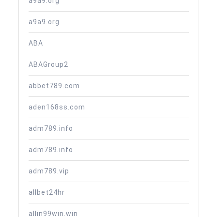
a9a9.org
a9a9.org
ABA
ABAGroup2
abbet789.com
aden168ss.com
adm789.info
adm789.info
adm789.vip
allbet24hr
allin99win.win