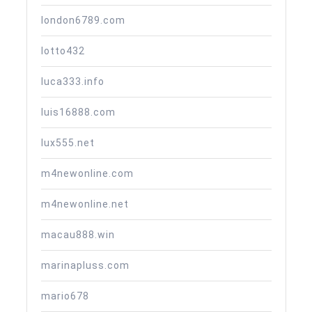
london6789.com
lotto432
luca333.info
luis16888.com
lux555.net
m4newonline.com
m4newonline.net
macau888.win
marinapluss.com
mario678