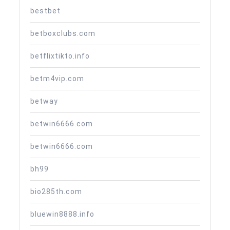
bestbet
betboxclubs.com
betflixtikto.info
betm4vip.com
betway
betwin6666.com
betwin6666.com
bh99
bio285th.com
bluewin8888.info