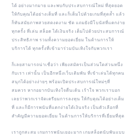
ได้ อย่างมากมาย และพบกับประสบการณ์ใหม่ ที่สุดยอด
ให้กับคุณได้อย่างเต็มที่ และก็เต็มไปด้วยเกมที่สุดล้ำ แล้ว
ก็ทันสมัยภาพสวยสดงดงาม ชัด แถมยังมีโบนัสที่แตกง่าย
ทุกครั้ง ที่เล่น สล็อต ได้เงินจริง เต็มไปด้วยประสบการณ์
ประสิทธิภาพ รวมทั้งความยอดเยี่ยม ในด้านการให้
บริการได้ ทุกครั้งที่เข้ามาร่วมบันเทิงใจกับพวกเรา
ก็เลยสามารถน่าเชื่อว่า เพียงสมัครเป็นส่วนใดส่วนหนึ่ง
กับเรา เท่านั้น เป็นอีกหนึ่งเว็บเดิมพัน ที่เข้าเล่นได้ทุกคน
สนุกได้อย่างง่ายๆ พร้อมเปิดประสบการณ์ใหม่ๆที่
สมควร หากอยากบันเทิงใจตื่นเต้น เร้าใจ พวกเราบอก
เลยว่าพวกเราจัดเตรียมการลงทุน ให้กับคุณได้อย่างเต็ม
ที่ และก็มีการพนันที่แตกง่ายได้เงินจริง เป็นตัวเลือกที่
สำคัญมีความยอดเยี่ยม ในด้านการให้บริการที่เยี่ยมที่สุด
เราถูกสะสม เกมการพนันเยอะมาก เกมสล็อตนับพันแบบ