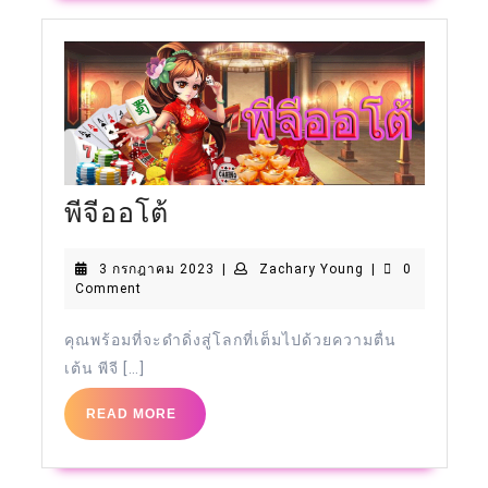
คา
ตรง
สิ
ที่
โน
มี
ออนไลน์
ฝาก
เว็บ
ถอน
แม่
ไม่มี
สล็อตpg
ขั้น
พี
พีจีออโต้
เครดิต
ต่ำ
จี
ฟรี
3
Zachary
3 กรกฎาคม 2023
|
Zachary Young
|
0
ออ
กรกฎาคม
Young
Comment
Top
โต้
2023
46
คุณพร้อมที่จะดำดิ่งสู่โลกที่เต็มไปด้วยความตื่น
by
เต้น พีจี […]
Katharina
READ
READ MORE
MORE