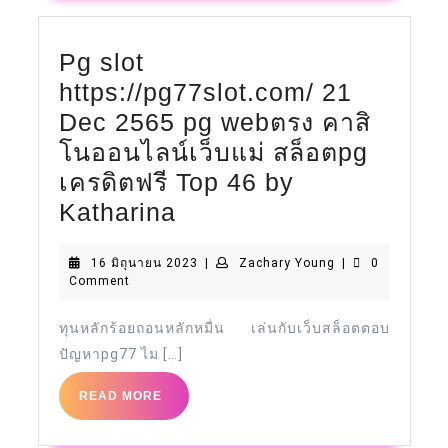
สินค้า
ออนไลน์
ไม่มี
Pg slot
ค่า
https://pg77slot.com/ 21
ธรรมเนียม
Dec 2565 pg webตรง คาสิ
bray
โนออนไลน์เว็บแม่ สล็อตpg
và
เครดิตฟรี Top 46 by
Pg
vợ
Katharina
slot
เล่น
16
Zachary
16 มิถุนายน 2023
|
Zachary Young
|
0
https://pg77slot.com/
เกม
มิถุนายน
Young
Comment
21
คา
2023
Dec
สิ
ทุนหลักร้อยถอนหลักหมื่น เล่นกับเว็บสล็อตตอบ
ปัญหาpg77 ไม […]
2565
โน
pg
ออนไลน์
READ
READ MORE
MORE
webตรง
เว็บ