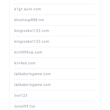
k1gt-auto.com
khumsup888.me
kingxxxbet123.com
kingxxxbet123.com
kitti999vip.com
ktv4sd.com
lalikabetsgame.com
lalikabetsgame.com
lion123
lionel99.fun