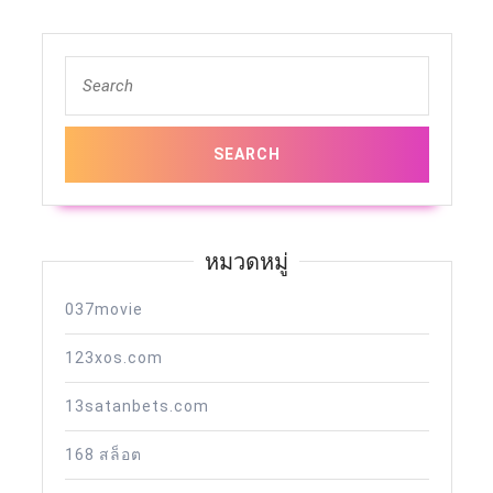
Search
for:
หมวดหมู่
037movie
123xos.com
13satanbets.com
168 สล็อต