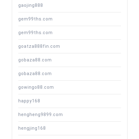
gaojing888
gem99ths.com
gem99ths.com
goatza888fin.com
gobaza88.com
gobaza88.com
gowingo88.com
happy168
hengheng9899.com
hengjing168