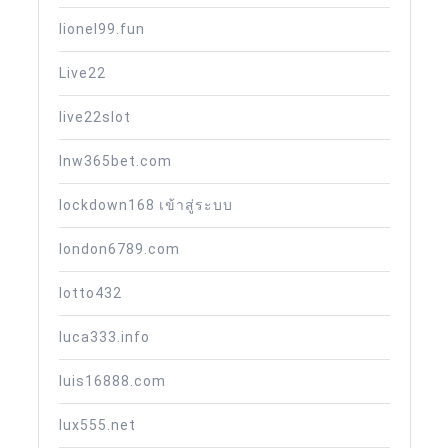
lionel99.fun
Live22
live22slot
lnw365bet.com
lockdown168 เข้าสู่ระบบ
london6789.com
lotto432
luca333.info
luis16888.com
lux555.net