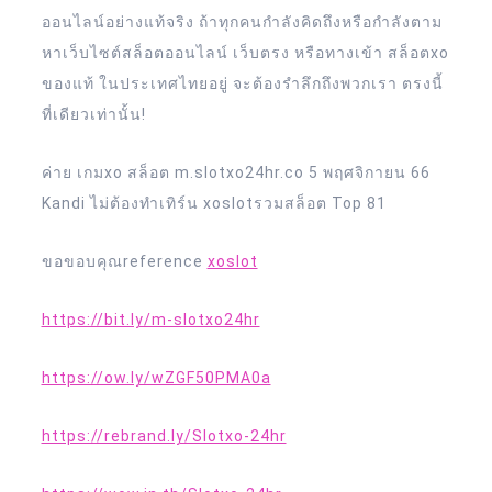
ออนไลน์อย่างแท้จริง ถ้าทุกคนกำลังคิดถึงหรือกำลังตาม
หาเว็บไซต์สล็อตออนไลน์ เว็บตรง หรือทางเข้า สล็อตxo
ของแท้ ในประเทศไทยอยู่ จะต้องรำลึกถึงพวกเรา ตรงนี้
ที่เดียวเท่านั้น!
ค่าย เกมxo สล็อต m.slotxo24hr.co 5 พฤศจิกายน 66
Kandi ไม่ต้องทำเทิร์น xoslotรวมสล็อต Top 81
ขอขอบคุณreference
xoslot
https://bit.ly/m-slotxo24hr
https://ow.ly/wZGF50PMA0a
https://rebrand.ly/Slotxo-24hr