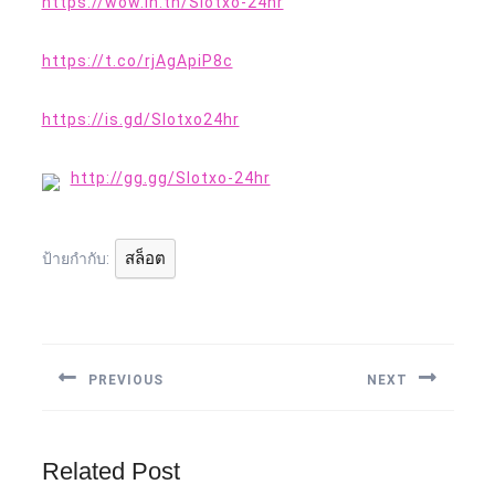
https://wow.in.th/Slotxo-24hr
https://t.co/rjAgApiP8c
https://is.gd/Slotxo24hr
http://gg.gg/Slotxo-24hr
สล็อต
ป้ายกำกับ:
แนะแนว
เรื่อง
PREVIOUS
NEXT
Previous
Next
post:
post:
Related Post