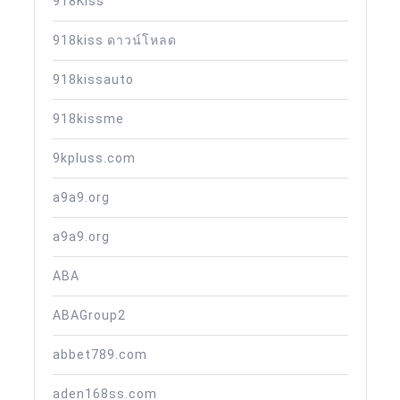
918Kiss
918kiss ดาวน์โหลด
918kissauto
918kissme
9kpluss.com
a9a9.org
a9a9.org
ABA
ABAGroup2
abbet789.com
aden168ss.com