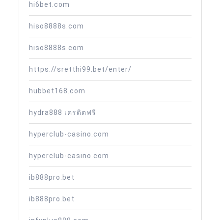
hi6bet.com
hiso8888s.com
hiso8888s.com
https://sretthi99.bet/enter/
hubbet168.com
hydra888 เครดิตฟรี
hyperclub-casino.com
hyperclub-casino.com
ib888pro.bet
ib888pro.bet