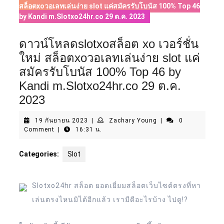
สล็อตxoวอเลทเล่นง่าย slot แค่สมัครรับโบนัส 100% Top 46
by Kandi m.Slotxo24hr.co 29 ต.ค. 2023
ดาวน์โหลดslotxoสล็อต xo เวอร์ชั่น
ใหม่ สล็อตxoวอเลทเล่นง่าย slot แค่
สมัครรับโบนัส 100% Top 46 by
Kandi m.Slotxo24hr.co 29 ต.ค.
2023
19
Zachary
19 กันยายน 2023
|
Zachary Young
|
0
กันยายน
Young
Comment
|
16:31 น.
2023
Categories:
Slot
Slotxo24hr สล็อต ยอดเยี่ยมสล็อตเว็บไซต์ตรงที่หา
เล่นตรงไหนมิได้อีกแล้ว เรามีดีอะไรบ้าง ไปดู!?