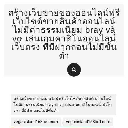
Skip
สร้างเว็บขายของออนไลน์ฟรี
to
content
เว็บไซต์ขายสินค้าออนไลน์
ไม่มีค่าธรรมเนียม bray và
vợ เล่นเกมคาสิโนออนไลน์
เว็บตรง ที่มีฝากถอนไม่มีขั้น
ต่ำ
สร้างเว็บขายของออนไลน์ฟรี เว็บไซต์ขายสินค้าออนไลน์
ไม่มีค่าธรรมเนียม bray và vợ เล่นเกมคาสิโนออนไลน์เว็บ
ตรง ที่มีฝากถอนไม่มีขั้นต่ำ
vegasisland168bet.com
,
vegasisland168bet.com