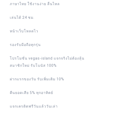
ภาษาไทย ใช้งานง่าย ลื่นไหล
เล่นได้ 24 ชม.
หน้าเว็บโหลดไว
รองรับมือถือทุกรุ่น
โปรโมชั่น vegas-island แจกจริงไม่ต้องลุ้น
สมาชิกใหม่ รับโบนัส 100%
ฝากแรกของวัน รับเพิ่มเติม 10%
คืนยอดเสีย 5% ทุกอาทิตย์
แจกเครดิตฟรีวันแล้ววันเล่า