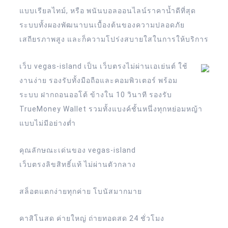
แบบเรียลไทม์, หรือ พนันบอลออนไลน์ราคาน้ำดีที่สุด
ระบบทั้งผองพัฒนาบนเบื้องต้นของความปลอดภัย
เสถียรภาพสูง และก็ความโปร่งสบายใสในการให้บริการ
เว็บ vegas-island เป็น เว็บตรงไม่ผ่านเอเย่นต์ ใช้
งานง่าย รองรับทั้งมือถือและคอมพิวเตอร์ พร้อม
ระบบ ฝากถอนออโต้ ข้างใน 10 วินาที รองรับ
TrueMoney Wallet รวมทั้งแบงค์ชั้นหนึ่งทุกหย่อมหญ้า
แบบไม่มีอย่างต่ำ
คุณลักษณะเด่นของ vegas-island
เว็บตรงลิขสิทธิ์แท้ ไม่ผ่านตัวกลาง
สล็อตแตกง่ายทุกค่าย โบนัสมากมาย
คาสิโนสด ค่ายใหญ่ ถ่ายทอดสด 24 ชั่วโมง