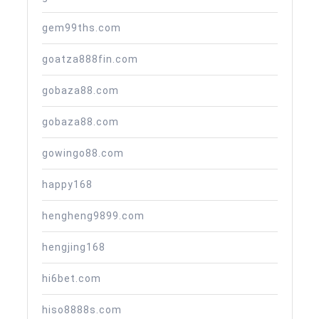
gem99ths.com
goatza888fin.com
gobaza88.com
gobaza88.com
gowingo88.com
happy168
hengheng9899.com
hengjing168
hi6bet.com
hiso8888s.com