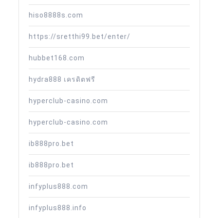
hiso8888s.com
https://sretthi99.bet/enter/
hubbet168.com
hydra888 เครดิตฟรี
hyperclub-casino.com
hyperclub-casino.com
ib888pro.bet
ib888pro.bet
infyplus888.com
infyplus888.info