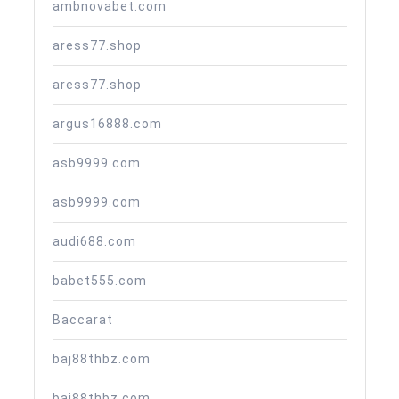
ambnovabet.com
aress77.shop
aress77.shop
argus16888.com
asb9999.com
asb9999.com
audi688.com
babet555.com
Baccarat
baj88thbz.com
baj88thbz.com