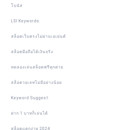
โบนัส
LSI Keywords:
สล็อตเว็บตรงไม่ผ่านเอเย่นต์
สล็อตมือถือได้เงินจริง
ทดลองเล่นสล็อตฟรีทุกค่าย
สล็อตวอเลทไม่มีอย่างน้อย
Keyword Suggest:
ฝาก 1 บาทก็เล่นได้
สล็อตแตกง่าย 2024