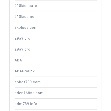
918kissauto
918kissme
9kpluss.com
a9a9.org
a9a9.org
ABA
ABAGroup2
abbet789.com
aden168ss.com
adm789.info