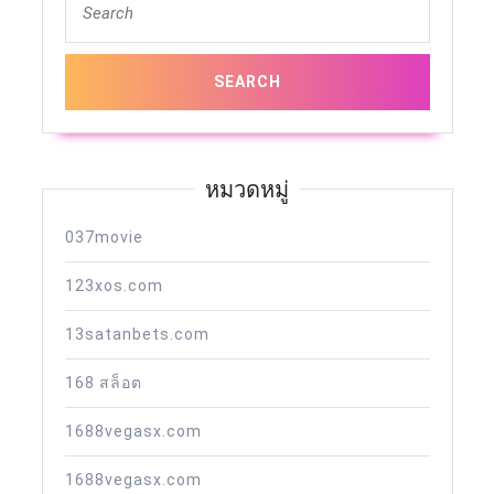
for:
หมวดหมู่
037movie
123xos.com
13satanbets.com
168 สล็อต
1688vegasx.com
1688vegasx.com