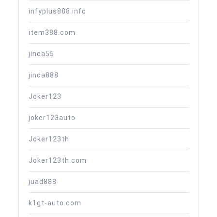
infyplus888.info
item388.com
jinda55
jinda888
Joker123
joker123auto
Joker123th
Joker123th.com
juad888
k1gt-auto.com