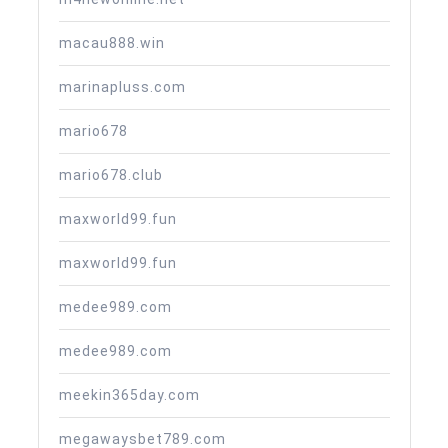
macau888.win
marinapluss.com
mario678
mario678.club
maxworld99.fun
maxworld99.fun
medee989.com
medee989.com
meekin365day.com
megawaysbet789.com