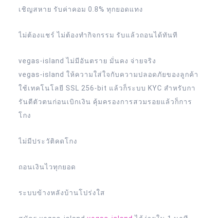
เชิญสหาย รับค่าคอม 0.8% ทุกยอดแทง
ไม่ต้องแชร์ ไม่ต้องทำกิจกรรม รับแล้วถอนได้ทันที
vegas-island ไม่มีอันตราย มั่นคง จ่ายจริง
vegas-island ให้ความใส่ใจกับความปลอดภัยของลูกค้า
ใช้เทคโนโลยี SSL 256-bit แล้วก็ระบบ KYC สำหรับกา
รันตีตัวตนก่อนเบิกเงิน คุ้มครองการสวมรอยแล้วก็การ
โกง
ไม่มีประวัติคดโกง
ถอนเงินไวทุกยอด
ระบบข้างหลังบ้านโปร่งใส