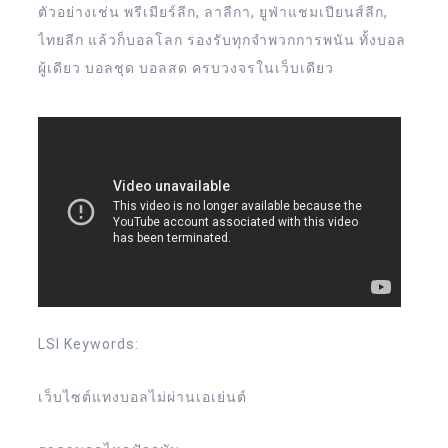
ตัวอย่างเช่น พรีเมียร์ลีก, ลาลีกา, ยูฟ่าแชมเปียนส์ลีก,
ไทยลีก แล้วก็บอลโลก รองรับทุกจำพวกการพนัน ทั้งบอล
ผู้เดียว บอลชุด บอลสด ครบวงจรในเว็บเดียว
LSI Keywords:
เว็บไซต์แทงบอลไม่ผ่านเอเย่นต์