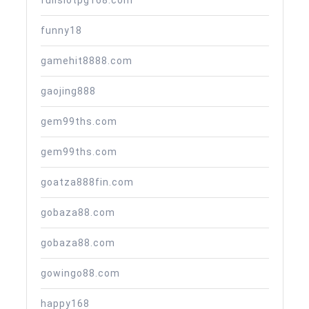
fullslotpg168.com
funny18
gamehit8888.com
gaojing888
gem99ths.com
gem99ths.com
goatza888fin.com
gobaza88.com
gobaza88.com
gowingo88.com
happy168