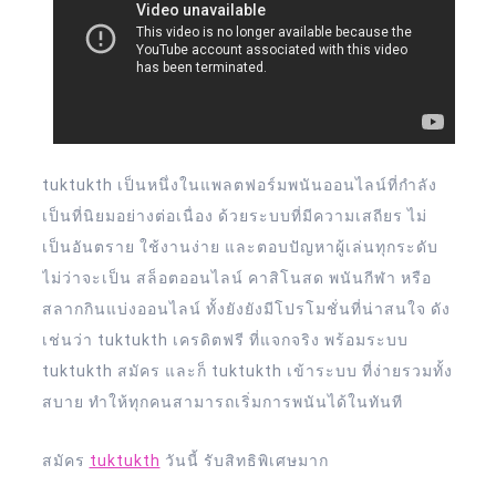
tuktukth เป็นหนึ่งในแพลตฟอร์มพนันออนไลน์ที่กำลัง
เป็นที่นิยมอย่างต่อเนื่อง ด้วยระบบที่มีความเสถียร ไม่
เป็นอันตราย ใช้งานง่าย และตอบปัญหาผู้เล่นทุกระดับ
ไม่ว่าจะเป็น สล็อตออนไลน์ คาสิโนสด พนันกีฬา หรือ
สลากกินแบ่งออนไลน์ ทั้งยังยังมีโปรโมชั่นที่น่าสนใจ ดัง
เช่นว่า tuktukth เครดิตฟรี ที่แจกจริง พร้อมระบบ
tuktukth สมัคร และก็ tuktukth เข้าระบบ ที่ง่ายรวมทั้ง
สบาย ทำให้ทุกคนสามารถเริ่มการพนันได้ในทันที
สมัคร
tuktukth
วันนี้ รับสิทธิพิเศษมาก