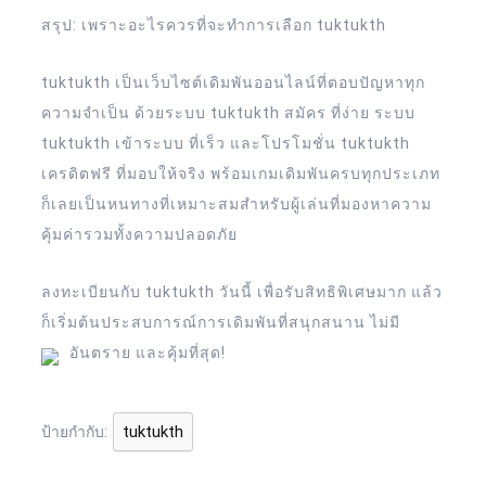
สรุป: เพราะอะไรควรที่จะทำการเลือก tuktukth
tuktukth เป็นเว็บไซต์เดิมพันออนไลน์ที่ตอบปัญหาทุก
ความจำเป็น ด้วยระบบ tuktukth สมัคร ที่ง่าย ระบบ
tuktukth เข้าระบบ ที่เร็ว และโปรโมชั่น tuktukth
เครดิตฟรี ที่มอบให้จริง พร้อมเกมเดิมพันครบทุกประเภท
ก็เลยเป็นหนทางที่เหมาะสมสำหรับผู้เล่นที่มองหาความ
คุ้มค่ารวมทั้งความปลอดภัย
ลงทะเบียนกับ tuktukth วันนี้ เพื่อรับสิทธิพิเศษมาก แล้ว
ก็เริ่มต้นประสบการณ์การเดิมพันที่สนุกสนาน ไม่มี
อันตราย และคุ้มที่สุด!
tuktukth
ป้ายกำกับ: