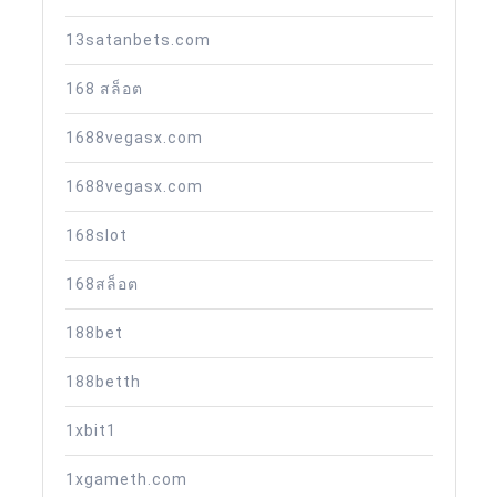
13satanbets.com
168 สล็อต
1688vegasx.com
1688vegasx.com
168slot
168สล็อต
188bet
188betth
1xbit1
1xgameth.com