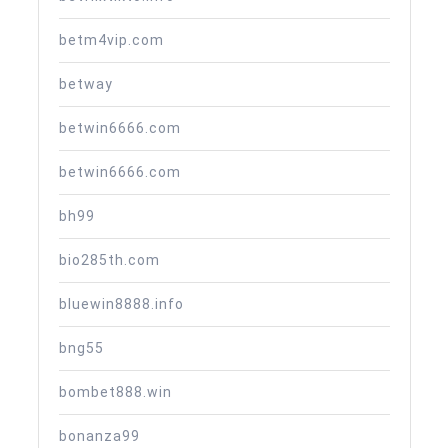
betm4vip.com
betway
betwin6666.com
betwin6666.com
bh99
bio285th.com
bluewin8888.info
bng55
bombet888.win
bonanza99