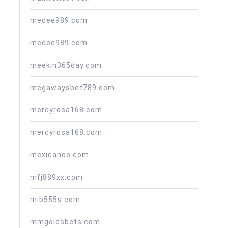
medee989.com
medee989.com
meekin365day.com
megawaysbet789.com
mercyrosa168.com
mercyrosa168.com
mexicanoo.com
mfj889xx.com
mib555s.com
mmgoldsbets.com