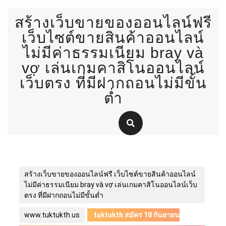
Skip
สร้างเว็บขายของออนไลน์ฟรี
to
content
เว็บไซต์ขายสินค้าออนไลน์
ไม่มีค่าธรรมเนียม bray và
vợ เล่นเกมคาสิโนออนไลน์
เว็บตรง ที่มีฝากถอนไม่มีขั้น
ต่ำ
สร้างเว็บขายของออนไลน์ฟรี เว็บไซต์ขายสินค้าออนไลน์
ไม่มีค่าธรรมเนียม bray và vợ เล่นเกมคาสิโนออนไลน์เว็บ
ตรง ที่มีฝากถอนไม่มีขั้นต่ำ
www.tuktukth.us
tuktukth สมัคร 18 กันยายน