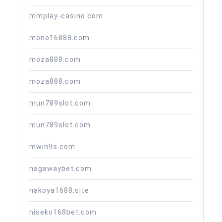
mmplay-casino.com
mono16888.com
moza888.com
moza888.com
mun789slot.com
mun789slot.com
mwin9s.com
nagawaybet.com
nakoya1688.site
niseko168bet.com