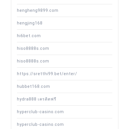
hengheng9899.com
hengjing168
hi6bet.com
hiso8888s.com
hiso8888s.com
https://sretthi99.bet/enter/
hubbet168.com
hydra888 เครดิตฟรี
hyperclub-casino.com
hyperclub-casino.com