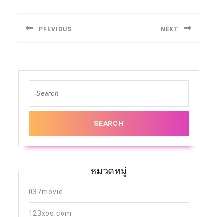
แนะแนว
เรื่อง
PREVIOUS
NEXT
Previous
Next
post:
post:
Search
for:
หมวดหมู่
037movie
123xos.com