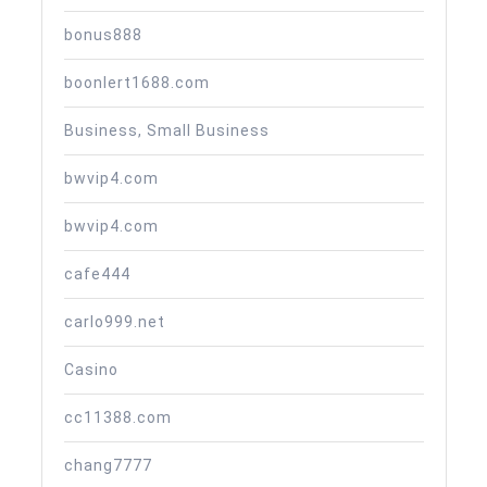
bonus888
boonlert1688.com
Business, Small Business
bwvip4.com
bwvip4.com
cafe444
carlo999.net
Casino
cc11388.com
chang7777