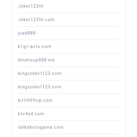
Joker123th
Joker123th.com
juad888
k1gt-auto.com
khumsup888.me
kingxxxbet123.com
kingxxxbet123.com
kitti999vip.com
ktv4sd.com
lalikabetsgame.com