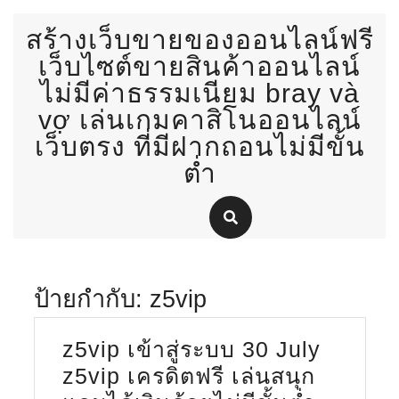
Skip
สร้างเว็บขายของออนไลน์ฟรี
to
content
เว็บไซต์ขายสินค้าออนไลน์
ไม่มีค่าธรรมเนียม bray và
vợ เล่นเกมคาสิโนออนไลน์
เว็บตรง ที่มีฝากถอนไม่มีขั้น
ต่ำ
ป้ายกำกับ:
z5vip
z5vip เข้าสู่ระบบ 30 July
z5vip เครดิตฟรี เล่นสนุก