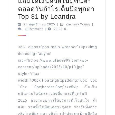
แถมได้เงินด้วยไม่มีขั้นต่ำ
ตลอดวันกำไรเต็มมือทุกตา
z5vip
Top 31 by Leandra
เข้า
24
Zachary
24 พฤศจิกายน 2025
|
Zachary Young
|
พฤศจิกายน
Young
0 Comment
|
23:01 น.
สู่
2025
ระบบ
30
<div class="pbs-main-wrapper"><p><img
July
decoding="async"
src="https://www.ufas9999.com/wp-
z5vip
content/uploads/2025/10/p13.jpg"
เครดิต
style="max-
ฟรี
width:400px;float:right;padding:10px 0px
เล่น
10px 10px;border:0px;"/>z5vip เป็นเว็บ
สนุก
พนันออนไลน์ครบวงจรที่มาแรงที่สุดในปี
แถม
2025 ด้วยระบบการให้บริการที่เร็วทันใจ ล้ำ
ได้
สมัย รวมทั้งไม่มีอันตรายสูงสุด รองรับทั้งการ
z5vip สมัคร และ z5vip เข้าสู่ระบบ ผ่านมือถือ