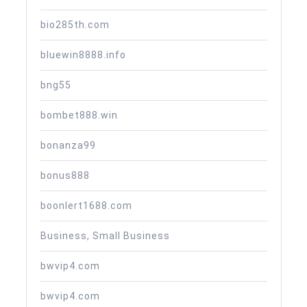
bio285th.com
bluewin8888.info
bng55
bombet888.win
bonanza99
bonus888
boonlert1688.com
Business, Small Business
bwvip4.com
bwvip4.com