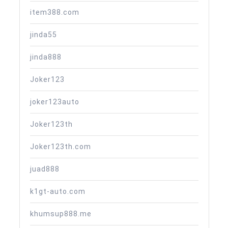
item388.com
jinda55
jinda888
Joker123
joker123auto
Joker123th
Joker123th.com
juad888
k1gt-auto.com
khumsup888.me