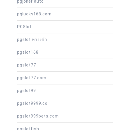
pgjoker auto
pglucky168.com
PGSlot
pgslot ทางเข้า
pgslot168
pgslot77
pgslot77.com
pgslot99
pgslot9999.co
pgslot999bets.com
pgslotfish