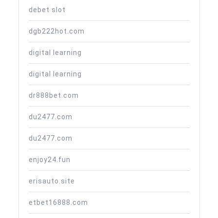
debet slot
dgb222hot.com
digital learning
digital learning
dr888bet.com
du2477.com
du2477.com
enjoy24.fun
erisauto.site
etbet16888.com