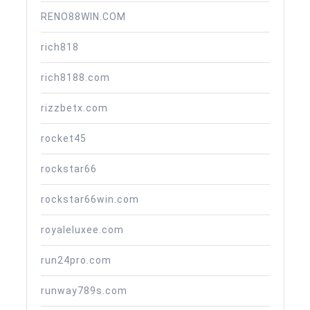
RENO88WIN.COM
rich818
rich8188.com
rizzbetx.com
rocket45
rockstar66
rockstar66win.com
royaleluxee.com
run24pro.com
runway789s.com