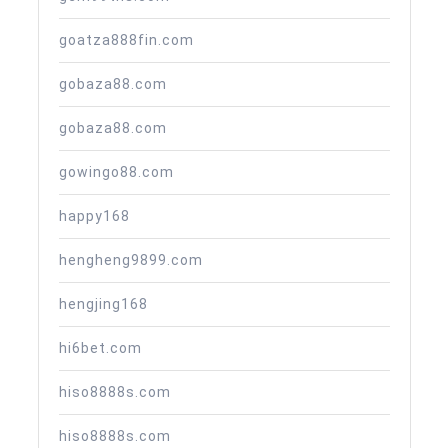
goatza888fin.com
gobaza88.com
gobaza88.com
gowingo88.com
happy168
hengheng9899.com
hengjing168
hi6bet.com
hiso8888s.com
hiso8888s.com