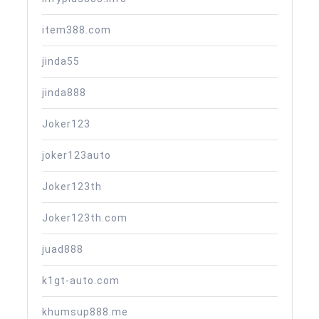
item388.com
jinda55
jinda888
Joker123
joker123auto
Joker123th
Joker123th.com
juad888
k1gt-auto.com
khumsup888.me