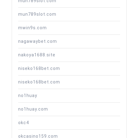
mun789slot.com
mun789slot.com
mwin9s.com
nagawaybet.com
nakoya1688.site
niseko168bet.com
niseko168bet.com
no1huay
no1huay.com
okc4
okcasino159.com