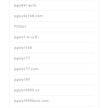
pgjoker auto
pglucky168.com
PGSlot
pgslot ทางเข้า
pgslot168
pgslot77
pgslot77.com
pgslot99
pgslot9999.co
pgslot999bets.com