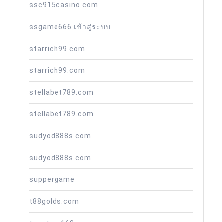
ssc915casino.com
ssgame666 เข้าสู่ระบบ
starrich99.com
starrich99.com
stellabet789.com
stellabet789.com
sudyod888s.com
sudyod888s.com
suppergame
t88golds.com