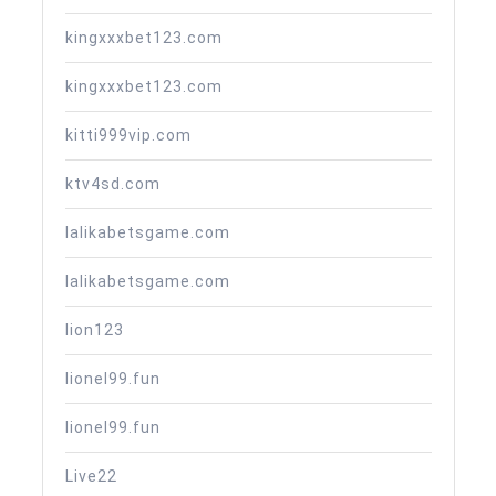
kingxxxbet123.com
kingxxxbet123.com
kitti999vip.com
ktv4sd.com
lalikabetsgame.com
lalikabetsgame.com
lion123
lionel99.fun
lionel99.fun
Live22