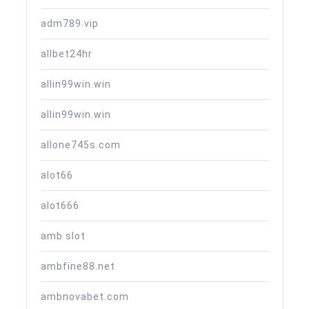
adm789.vip
allbet24hr
allin99win.win
allin99win.win
allone745s.com
alot66
alot666
amb slot
ambfine88.net
ambnovabet.com