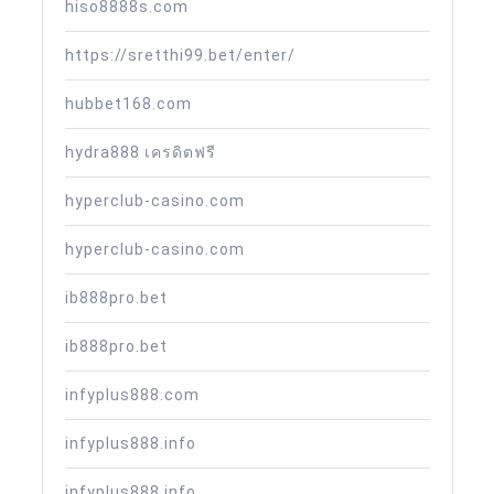
hiso8888s.com
https://sretthi99.bet/enter/
hubbet168.com
hydra888 เครดิตฟรี
hyperclub-casino.com
hyperclub-casino.com
ib888pro.bet
ib888pro.bet
infyplus888.com
infyplus888.info
infyplus888.info