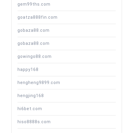
gem99ths.com
goatza888fin.com
gobaza88.com
gobaza88.com
gowingo88.com
happy168
hengheng9899.com
hengjing168
hi6bet.com
hiso8888s.com