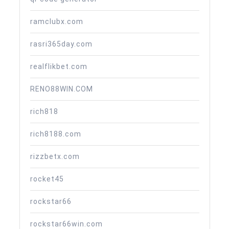
ramclubx.com
rasri365day.com
realflikbet.com
RENO88WIN.COM
rich818
rich8188.com
rizzbetx.com
rocket45
rockstar66
rockstar66win.com