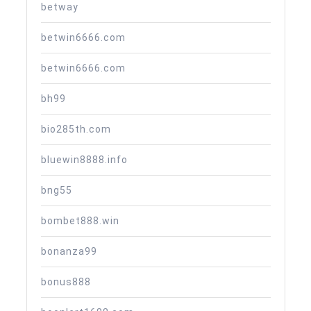
betway
betwin6666.com
betwin6666.com
bh99
bio285th.com
bluewin8888.info
bng55
bombet888.win
bonanza99
bonus888