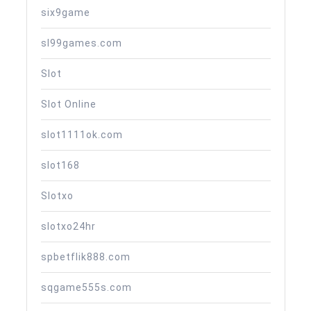
six9game
sl99games.com
Slot
Slot Online
slot1111ok.com
slot168
Slotxo
slotxo24hr
spbetflik888.com
sqgame555s.com