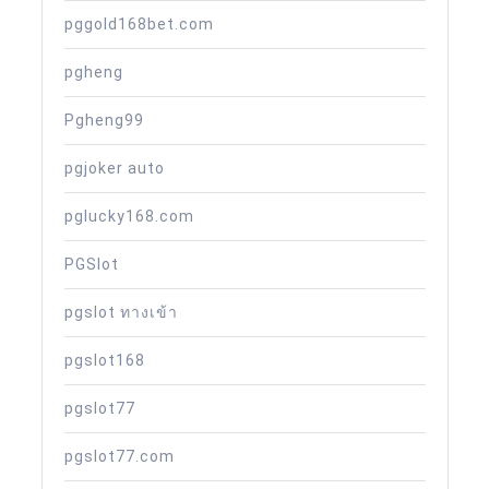
pggold168bet.com
pgheng
Pgheng99
pgjoker auto
pglucky168.com
PGSlot
pgslot ทางเข้า
pgslot168
pgslot77
pgslot77.com