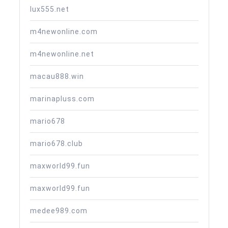
lux555.net
m4newonline.com
m4newonline.net
macau888.win
marinapluss.com
mario678
mario678.club
maxworld99.fun
maxworld99.fun
medee989.com