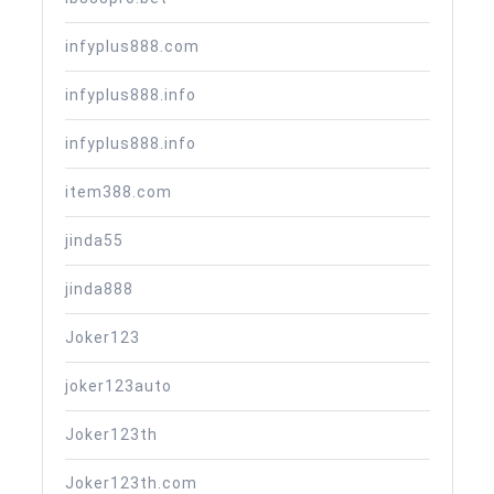
infyplus888.com
infyplus888.info
infyplus888.info
item388.com
jinda55
jinda888
Joker123
joker123auto
Joker123th
Joker123th.com