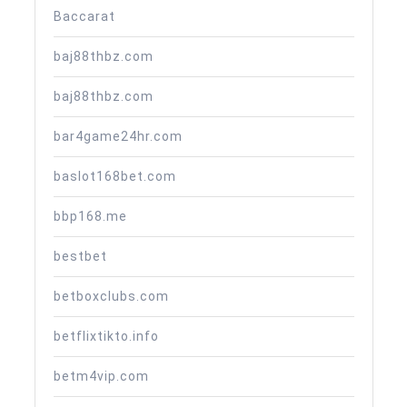
Baccarat
baj88thbz.com
baj88thbz.com
bar4game24hr.com
baslot168bet.com
bbp168.me
bestbet
betboxclubs.com
betflixtikto.info
betm4vip.com