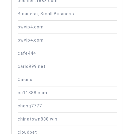
boonlert1688.com
Business, Small Business
bwvip4.com
bwvip4.com
cafe444
carlo999.net
Casino
cc11388.com
chang7777
chinatown888.win
cloudbet