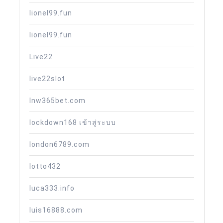
lionel99.fun
lionel99.fun
Live22
live22slot
lnw365bet.com
lockdown168 เข้าสู่ระบบ
london6789.com
lotto432
luca333.info
luis16888.com