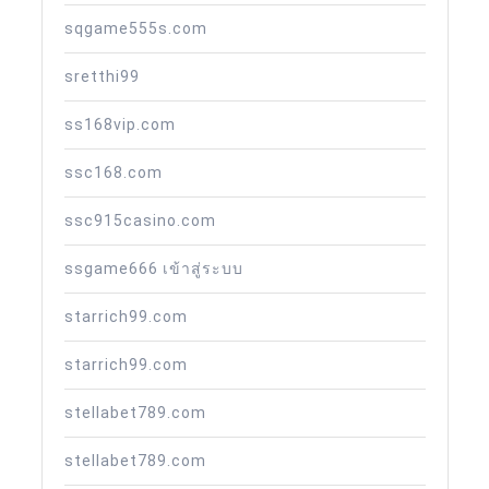
sqgame555s.com
sretthi99
ss168vip.com
ssc168.com
ssc915casino.com
ssgame666 เข้าสู่ระบบ
starrich99.com
starrich99.com
stellabet789.com
stellabet789.com