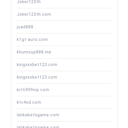
Joker123th
Joker123th.com
juad888
k1gt-auto.com
khumsup888.me
kingxxxbet123.com
kingxxxbet123.com
kitti999vip.com
ktv4sd.com
lalikabetsgame.com
lalikabetsgame.com