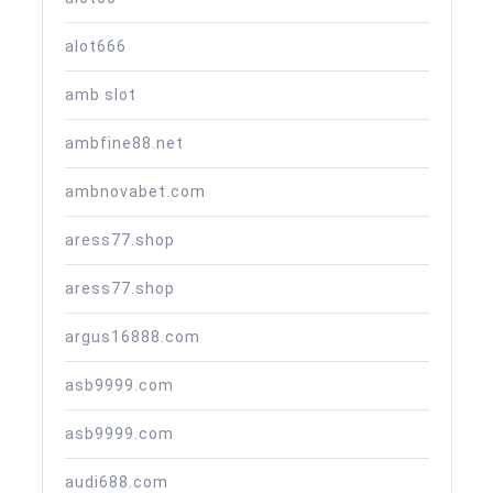
alot666
amb slot
ambfine88.net
ambnovabet.com
aress77.shop
aress77.shop
argus16888.com
asb9999.com
asb9999.com
audi688.com