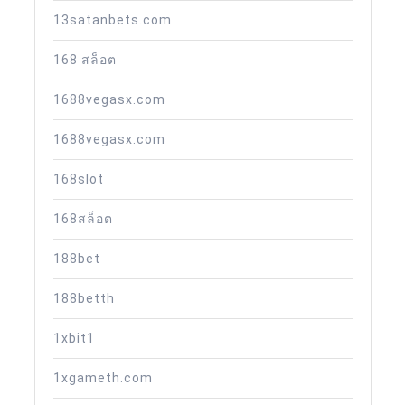
Top
13satanbets.com
77
by
168 สล็อต
Aurelio
1688vegasx.com
1688vegasx.com
168slot
168สล็อต
188bet
188betth
1xbit1
1xgameth.com