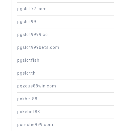
pgslot77.com
pgslot99
pgslot9999.co
pgslot999bets.com
pgslotfish
pgslotth
pgzeus88win.com
pokbet88
pokebet88
porsche999.com