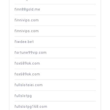
finn88gold.me
finnivips.com
finnivips.com
fiwdee.bet
fortune99vip.com
fox689ok.com
fox689ok.com
fullsloteiei.com
fullslotpg
fullslotpg168.com