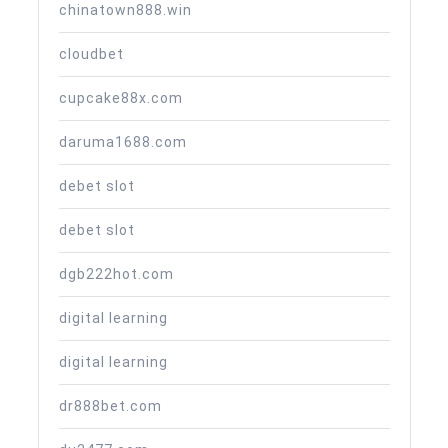
chinatown888.win
cloudbet
cupcake88x.com
daruma1688.com
debet slot
debet slot
dgb222hot.com
digital learning
digital learning
dr888bet.com