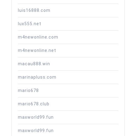
luis16888.com
lux555.net
m4newonline.com
m4newonline.net
macau888.win
marinapluss.com
mario678
mario678.club
maxworld99.fun
maxworld99.fun