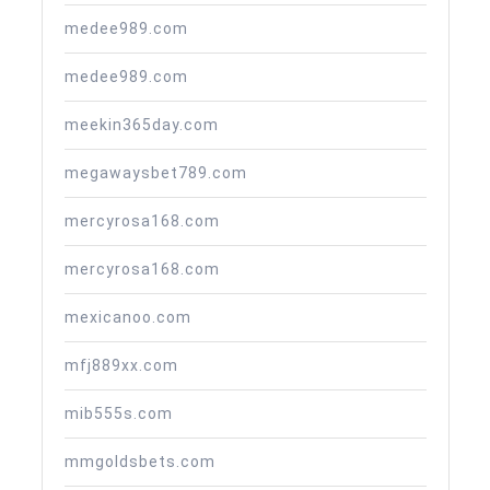
medee989.com
medee989.com
meekin365day.com
megawaysbet789.com
mercyrosa168.com
mercyrosa168.com
mexicanoo.com
mfj889xx.com
mib555s.com
mmgoldsbets.com