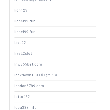
lion123
lionel99.fun
lionel99.fun
Live22
live22slot
lnw365bet.com
lockdown168 เข้าสู่ระบบ
london6789.com
lotto432
luca333.info