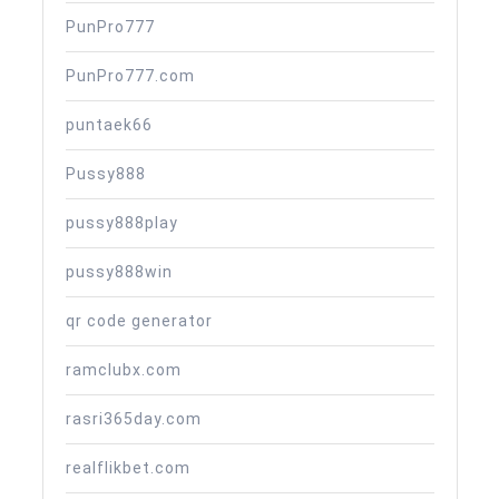
PunPro777
PunPro777.com
puntaek66
Pussy888
pussy888play
pussy888win
qr code generator
ramclubx.com
rasri365day.com
realflikbet.com