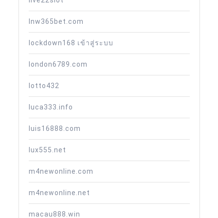
live22slot
lnw365bet.com
lockdown168 เข้าสู่ระบบ
london6789.com
lotto432
luca333.info
luis16888.com
lux555.net
m4newonline.com
m4newonline.net
macau888.win