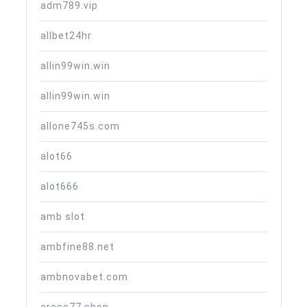
adm789.vip
allbet24hr
allin99win.win
allin99win.win
allone745s.com
alot66
alot666
amb slot
ambfine88.net
ambnovabet.com