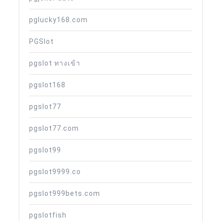
pglucky168.com
PGSlot
pgslot ทางเข้า
pgslot168
pgslot77
pgslot77.com
pgslot99
pgslot9999.co
pgslot999bets.com
pgslotfish