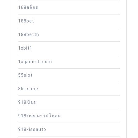
168สล็อต
188bet
188betth
1xbit1
1xgameth.com
55slot
8lots.me
918Kiss
918kiss ดาวน์โหลด
918kissauto