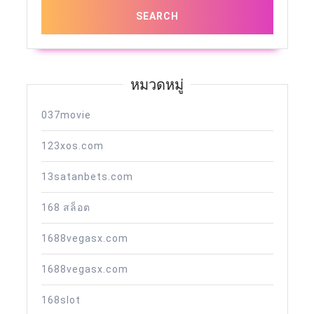
หมวดหมู่
037movie
123xos.com
13satanbets.com
168 สล็อต
1688vegasx.com
1688vegasx.com
168slot