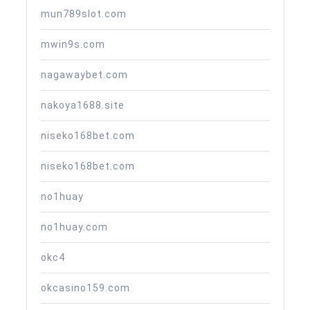
mun789slot.com
mwin9s.com
nagawaybet.com
nakoya1688.site
niseko168bet.com
niseko168bet.com
no1huay
no1huay.com
okc4
okcasino159.com