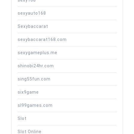
sexy168
sexyauto168
Sexybaccarat
sexybaccarat168.com
sexygameplus.me
shinobi24hr.com
sing55fun.com
six9game
sl99games.com
Slot
Slot Online