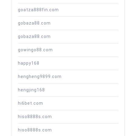
goatza888fin.com
gobaza88.com
gobaza88.com
gowingo88.com
happy168
hengheng9899.com
hengjing168
hi6bet.com
hiso8888s.com
hiso8888s.com