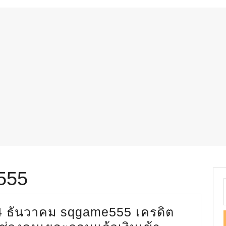
555
f
4 ธันวาคม sqgame555 เครดิต