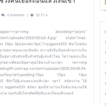
ม้ช่วงคนเยอะถอนแล้วเงินเข้า
qgame555
ครดิต
chary
0 Comment
|
20:17 น.
ung
รี
4
apper"><p><img decoding="async"
ันวาคม
content/uploads/2025/03/p2-4.jpg" style="max-
qgame555
0px 10px 0px;border:0px;"/>sqgame555 คือเว็บพนัน
ครดิต
กมายหลายของเกมเดิมพัน ความยั่งยืนมั่นคงด้านการเงิน
รี
ลู่ทางอันดับหนึ่งสำหรับผู้เล่นทั่วไทย ไม่ว่าคุณจะเป็น
มีทุกอย่างที่ตอบปัญหาคุณได้ครบถ้วน</p> <p><img
องรับ
olling99.com/wp-content/uploads/2025/03/RL99-
ุก
20px;float:left;padding:10px 10px 10px
ัน
 ที่ทำให้ผู้เล่นหลงเสน่ห์</p> <p>1. สมัครง่าย ได้
ข้า
นการ sqgame555 สมัคร คุณก็สามารถเริ่มต้นเล่นเกมได้
ด้
าย รองรับทั้งโทรศัพท์มือถือและก็คอมพิวเตอร์
ม้