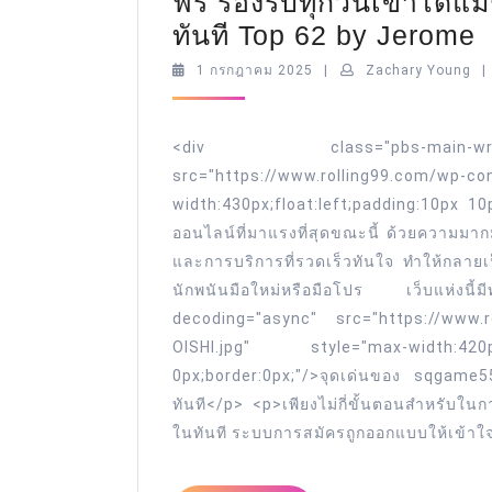
ฟรี รองรับทุกวันเข้าได้แ
s
ทันที Top 62 by Jerome
เ
1
Za
1 กรกฎาคม 2025
|
Zachary Young
|
กรกฎาคม
Yo
ฟ
2025
2
<div class="pbs-main-wr
ธ
src="https://www.rolling99.com/wp-
s
width:430px;float:left;padding:10px 1
เ
ออนไลน์ที่มาแรงที่สุดขณะนี้ ด้วยความมา
ฟ
และการบริการที่รวดเร็วทันใจ ทำให้กลายเป็น
นักพนันมือใหม่หรือมือโปร เว็บแห่งนี้
ร
decoding="async" src="https://www.r
ท
OISHI.jpg" style="max-width:4
ว
0px;border:0px;"/>จุดเด่นของ sqgame555
เ
ทันที</p> <p>เพียงไม่กี่ขั้นตอนสำหรับใ
ไ
ในทันที ระบบการสมัครถูกออกแบบให้เข้าใจง่
แ