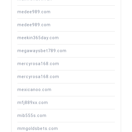
medee989.com
medee989.com
meekin365day.com
megawaysbet789.com
mercyrosa168.com
mercyrosa168.com
mexicanoo.com
mfj889xx.com
mib555s.com
mmgoldsbets.com