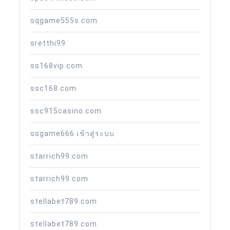
sqgame555s.com
sretthi99
ss168vip.com
ssc168.com
ssc915casino.com
ssgame666 เข้าสู่ระบบ
starrich99.com
starrich99.com
stellabet789.com
stellabet789.com