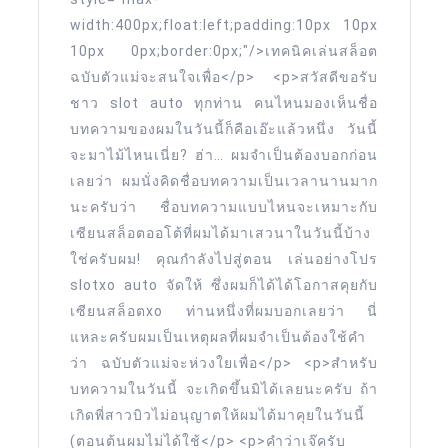
ออนไลน
width:400px;float:left;padding:10px 10px
เว็บ
10px 0px;border:0px;"/>เทคนิคเล่นสล็อต
เปิด
ฉบับตัวแม่จะสนใจเพื่อ</p> <p>สวัสดีขอรับ
ใหม่
ชาว slot auto ทุกท่าน คนไหนมองเห็นชื่อ
xoslot
บทความของผมในวันนี้ก็คือเอ๊ะแล้วหนึ่ง วันนี้
ทดลอง
จะมาไม้ไหนเนี่ย? ฮ่า… ผมจำเป็นต้องบอกก่อน
เล่น
เลยว่า ผมนั่งคิดชื่อบทความเป็นเวลานานมาก
นะครับว่า ชื่อบทความแบบไหนจะเหมาะกับ
Top
เซียนสล็อตออโต้ที่ผมได้มาเสวนาในวันนี้บ้าง
37
ใช่ครับผม! คุณกำลังไปสู่ตอน เล่นอย่างโปร
by
slotxo auto จัดให้ ซึ่งผมก็ได้ได้โอกาสคุยกับ
Alejan
เซียนสล็อตxo ท่านหนึ่งที่ผมบอกเลยว่า นี่
แหละครับผมเป็นเหตุผลที่ผมจำเป็นต้องใช้คำ
ว่า ฉบับตัวแม่จะห่วงใยเพื่อ</p> <p>สำหรับ
บทความในวันนี้ จะเกิดขึ้นมิได้เลยนะครับ ถ้า
เกิดพี่สาวบิวไม่อนุญาตให้ผมได้มาคุยในวันนี้
(ตอนต้นผมไม่ได้ใช้</p> <p>คำว่าเจ๊ครับ