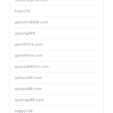
fullslotpg168.com
funny18
gamehit8888.com
gaojing888
gem99ths.com
gem99ths.com
goatza888fin.com
gobaza88.com
gobaza88.com
gowingo88.com
happy168