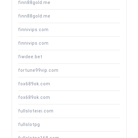
finn88gold.me
finn88gold.me
finnivips.com
finnivips.com
fiwdee.bet
fortune99vip.com
fox689ok.com
fox689ok.com
fullsloteiei.com
fullslotpg