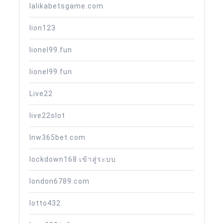
lalikabetsgame.com
lion123
lionel99.fun
lionel99.fun
Live22
live22slot
lnw365bet.com
lockdown168 เข้าสู่ระบบ
london6789.com
lotto432